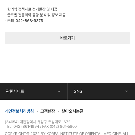
한의약 정책자료 정기발간 및 제공
글로벌 전통의학 동향 분석 및 정보 제공
문의
042-868-9375
바로가기
콘
텐
츠
하
단
관련사이트
SNS
정
보
개인정보처리방침
고객헌장
찾아오시는길
(34054) 대전광역시 유성구 유성대로 1672
TEL (042) 861-1994
FAX (042) 861-5800
COPYRIGHT© 2022 BY KOREA INSTITUTE OF ORIENTAL MEDICINE. ALL