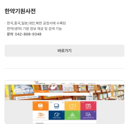
한약기원사전
한국,중국,일본,대만,북한 공정서에 수록된
한약(생약) 기원 정보 제공 및 검색 기능
문의
042-868-9348
바로가기