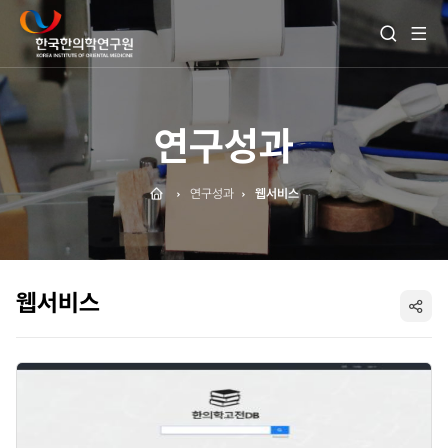
전
검
체
색
메
열
뉴
기
보
기
연구성과
Home
연구성과
웹서비스
웹서비스
SNS
공
유