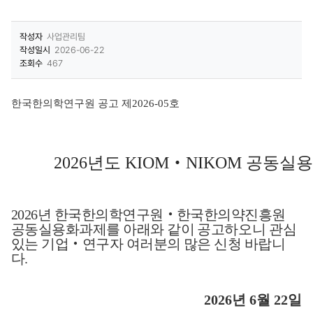
작성자
사업관리팀
작성일시
2026-06-22
조회수
467
한국한의학연구원 공고 제
2026-05
호
2026
년도
KIOM
‧
NIKOM
공동실용
2026
년 한국한의학연구원
‧
한국한의약진흥원
공동실용화과제를 아래와 같이 공고
하오니
관심
있는 기업
‧
연구자 여러분의 많은 신청 바랍니
다
.
2026
년
6
월
22
일