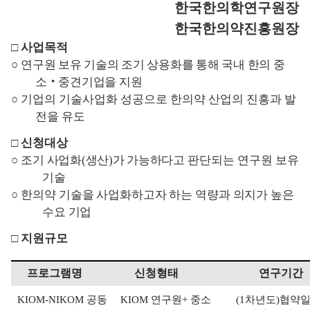
한국한의학연구원장
한국한의약진흥원장
□
사업목적
○
연구원 보유 기술의 조기 상용화를 통해 국내 한의 중
소
‧
중견기업을 지원
○
기업의 기술사업화 성공으로 한의약 산업의 진흥과 발
전을 유도
□
신청대상
○
조기 사업화
(
생산
)
가 가능하다고
판단되는 연구원 보유
기술
○
한의약 기술을 사업화하고자 하는 역량과 의지가 높은
수요 기업
□
지원규모
프로그램명
신청형태
연구기간
KIOM-NIKOM
공동
KIOM
연구원
+
중소
(1
차년도
)
협약