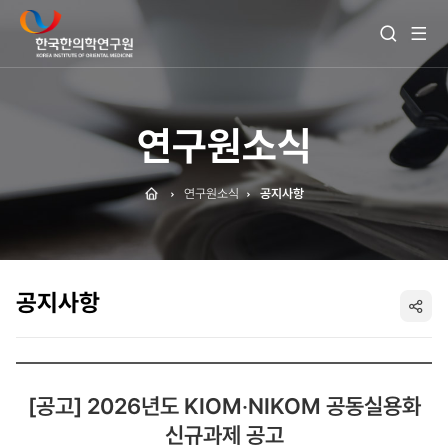
전
검
체
색
메
열
뉴
기
보
기
연구원소식
Home
연구원소식
공지사항
공지사항
SNS
공
[공고] 2026년도 KIOM‧NIKOM 공동실용화
유
신규과제 공고