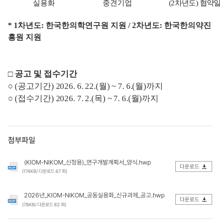
실용화
중견기업
(2
차년도
)
협약
* 1차년도: 한국한의학연구원 지원 / 2차년도: 한국한의약진
흥원 지원
□
공고 및 접수기간
○
(
공고기간
) 2026. 6. 22.(
월
) ~ 7. 6.(
월
)
까지
○
(
접수기간
) 2026. 7. 2.(
목
) ~ 7. 6.(
월
)
까지
첨부파일
(KIOM-NIKOM_신청용)_연구개발계획서_양식.hwp
다운로드
(174KB/ 다운로드 67 회)
2026년_KIOM-NIKOM_공동실용화_신규과제_공고.hwp
다운로드
(78KB/ 다운로드 82 회)