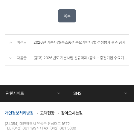
목록
이전글
2026년 기본사업(중소중견 수요기반사업) 선정평가 결과 공지
다음글
[공고] 2026년도 기본사업 신규과제 (중소・중견기업 수요기반 R&BD사업) 시행계획 공고
콘
텐
츠
하
단
관련사이트
SNS
정
보
개인정보처리방침
고객헌장
찾아오시는길
(34054) 대전광역시 유성구 유성대로 1672
TEL (042) 861-1994
FAX (042) 861-5800