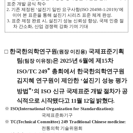
표준 개발 공식 착수
2.
기존 제정된
‘
설진기 일반 요구사항
(ISO 20498-1:2019)’
에
이어 본 표준을 통해 설진기 시리즈 표준 체계 완성
.
3.
표준 제정 완료 시
,
설진기 성능 신뢰성 향상
,
국제 인증 절
차 간소화
,
산업 경쟁력 강화 기여 기대
□
한국한의학연구원
국제표준기획
(
원장 이진용
)
팀
은
2025
년
6
월에 제
15
차
(
팀장 이유정
)
*
ISO/TC 249
총회에서 한국한의학연구원
김지혜 연구원이 제안한
‘
설진기 성능 평가
*
방법
’
의
ISO
신규
국제표준 개발 절차가 공
식적으로 시작됐다고
11
월
12
일 밝혔다
.
※
ISO(International Organization for Standardization):
국제표준화기구
※
TC(Technical Committee) 249 Traditional Chinese medicine:
전통의학 기술위원회