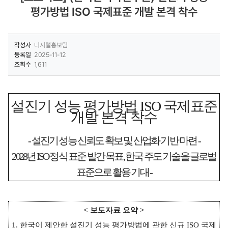
평가방법 ISO 국제표준 개발 본격 착수
작성자
디지털홍보팀
등록일
2025-11-12
조회수
1,611
설진기 성능 평가방법
ISO
국제표준
개발 본격 착수
-
설진기 성능 신뢰도 확보 및 산업화 기반 마련
-
2028
년
ISO
정식 표준 발간 목표
,
한국 주도 기술을 글로벌
표준으로 활용 기대
-
<
보도자료 요약
>
1.
한국이 제안한 설진기 성능 평가방법에 관한 신규
ISO
국제