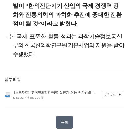
발이
“
한의진단기기 산업의 국제 경쟁력 강
화와 전통의학의 과학화 추진에 중대한 전환
점이 될 것
”
이라고 밝혔다
.
□
본 국제 표준화 활동
성과는 과학기술정보통신
부
의 한국한의학연구원 기본사업
의 지원을 받아
수행됐다
.
첨부파일
[보도자료]_(한국한의학연구원)_설진기_성능_평가방법_ISO_국제표준_개발_본격_착수.hwp
다운로드
(3.56MB/ 다운로드 235 회)
목록