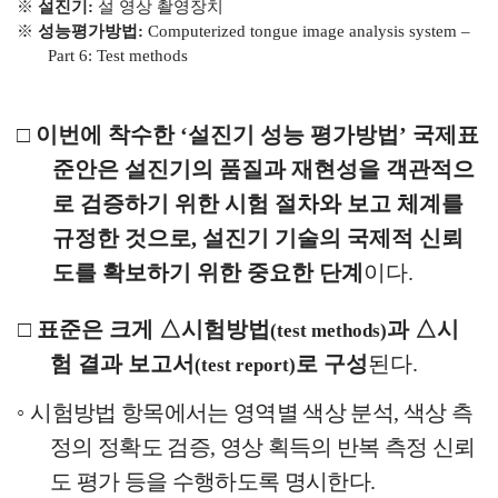
※
설진기
:
설 영상 촬영장치
※
성능평가방법
:
Computerized tongue image analysis system
–
Part 6: Test methods
□
이번에 착수한
‘
설진기 성능 평가방법
’
국제표
준안은 설진기의 품질과 재현성을 객관적으
로 검증하기 위한 시험 절차와 보고 체계를
규정한 것으로
,
설진기 기술의 국제적 신뢰
도를 확보하기 위한 중요한 단계
이다
.
□
표준은 크게
△
시험방법
과
△
시
(test methods)
험 결과 보고서
로 구성
된다
.
(test report)
◦
시험방법 항목에서는 영역별 색상 분석
,
색상 측
정의 정확도 검증
,
영상 획득의 반복 측정 신뢰
도 평가 등을 수행하도록 명시한다
.