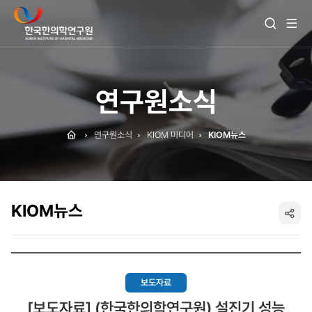
전
검
체
색
메
열
뉴
기
보
기
연구원소식
Home
연구원소식
KIOM 미디어
KIOM뉴스
KIOM뉴스
SNS
공
유
보도자료
[보도자료] (한국한의학연구원) 설진기 성능