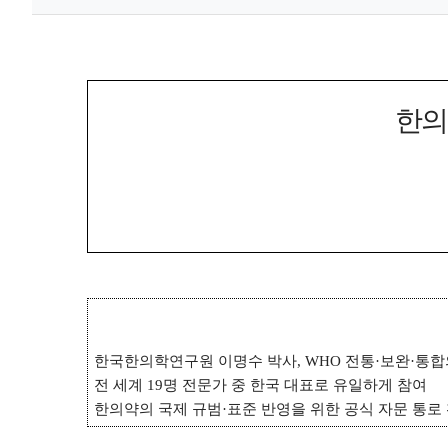
한의
한국한의학연구원 이명수 박사
, WHO
전통
·
보완
·
통합
전 세계
19
명 전문가 중 한국 대표로 유일하게 참여
한의약의 국제 규범
·
표준 반영을 위한 공식 자문 통로