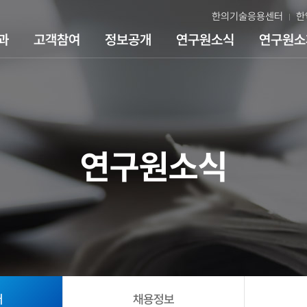
한의기술응용센터
한
과
고객참여
정보공개
연구원소식
연구원소
연구원소식
어
채용정보