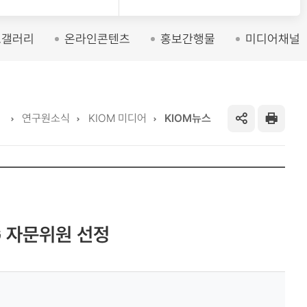
토갤러리
온라인콘텐츠
홍보간행물
미디어채널
Home
연구원소식
KIOM 미디어
KIOM뉴스
SNS
프
공
린
유
트
하
G 자문위원 선정
기