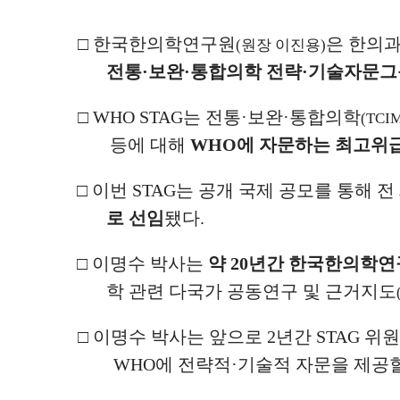
□
한국한의학연구원
은 한의
(
원장 이진용
)
전통
·
보완
·
통합의학 전략
·
기술자문그
□
WHO STAG
는 전통
·
보완
·
통합의학
(TCI
등에 대해
WHO
에 자문하는 최고위
□
이번
STAG
는 공개 국제 공모를 통해 전
로 선임
됐다
.
□
이명수 박사는
약
20
년간 한국한의학연구
학 관련 다국가 공동연구 및 근거지도
□
이명수 박사는 앞으로
2
년간
STAG
위원
WHO
에 전략적
·
기술적 자문을 제공