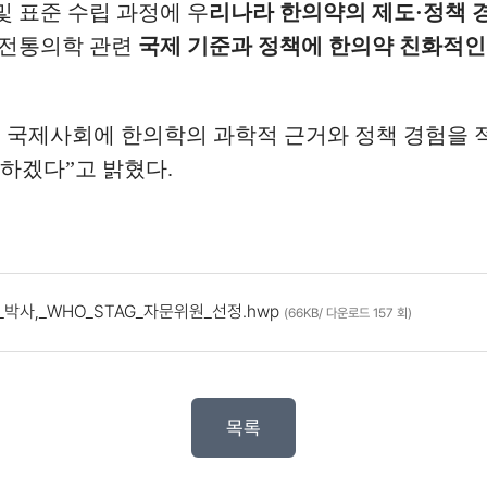
및 표준 수립 과정에 우
리나라
한의약의 제도
·
정책 
 전통의학 관련
국제 기준과 정책에
한의약 친화적인
 국제사회에 한의학의 과학적 근거와 정책 경험을
여하겠다
”
고 밝혔다
.
사,_WHO_STAG_자문위원_선정.hwp
(66KB/ 다운로드 157 회)
목록