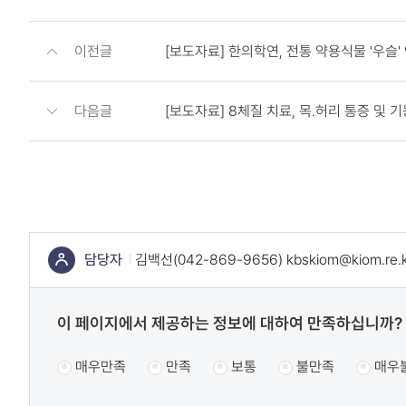
이전글
[보도자료] 한의학연, 전통 약용식물 '우슬
다음글
[보도자료] 8체질 치료, 목.허리 통증 및
콘
텐
츠
하
단
담당자
김백선(042-869-9656) kbskiom@kiom.re.k
정
콘
보
텐
콘
콘
이 페이지에서 제공하는 정보에 대하여 만족하십니까?
츠
텐
텐
츠
매우만족
만족
보통
불만족
매우
정
츠
만
만
보