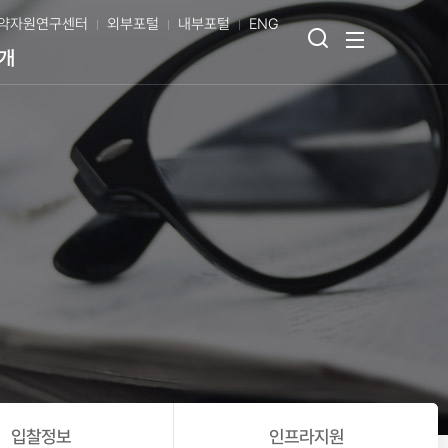
약자원연구센터
외부포털
내부포털
ENG
검
전
개
색
체
열
메
기
뉴
보
기
입찰정보
인프라지원