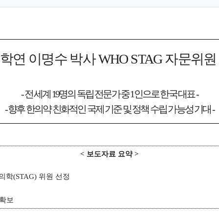
학연 이명수 박사
WHO STAG
자문위원
-
전 세계
19
명의 독립 전문가 중
1
인으로 한국 대표
-
-
향후 한의약 친화적인 국제 기준 및 정책 수립 가능성 기대
-
<
보도자료 요약
>
의학
(STAG)
위원 선정
 확보