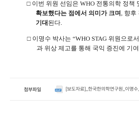
□
이번 위원 선임은
WHO
전통의학 정책 
확보했다는
점에서 의미가 크며
,
향후
기대
된다
.
□
이명수 박사는
“WHO STAG
위원으로서
과 위상 제고를 통해 국익 증진에 기
[보도자료]_한국한의학연구원_이명수_박
첨부파일