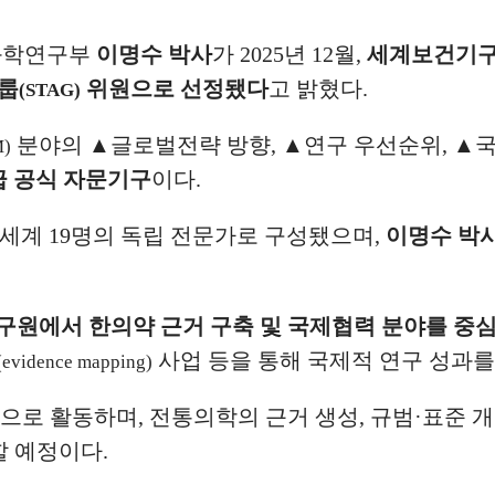
과학연구부
이명수 박사
가
2025
년
12
월
,
세계보건기
룹
위원으로 선정됐다
고 밝혔다
.
(STAG)
분야의
▲
글로벌전략 방향
,
▲
연구 우선순위
,
▲
국
M)
급 공식 자문기구
이다
.
 세계
19
명의 독립 전문가로 구성됐으며
,
이명수 박사
원에서 한의약 근거 구축 및 국제협력 분야를 중
사업 등을 통해 국제적 연구 성과를
(evidence mapping)
으로 활동하며
,
전통의학의 근거 생성
,
규범
·
표준 
할 예정이다
.