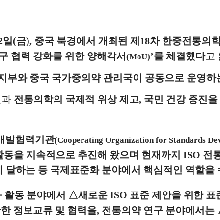
2
일
(
금
),
중국 북경에서 개최된 제
18
차 한중전통의
구 협력 강화를 위한 양해각서
’
를 체결했다
고
(MoU)
부와 중국 국가중의약 관리국이 공동으로 운영하
진
과
전통의학의 국제적 위상 제고
,
국민 건강 증진을
준개발협력기관
(Cooperating Organization for Standards De
활동을 지속적으로
추진해 왔으며 현재까지
ISO
전
에 달하는 등 국제표준화 분야에서 핵심적인 역할을
화 활동 분야에서
△
새로운
ISO
표준 제안을 위한 표
관한 정보교류 및 협력을
,
전통의약 연구 분야에서는