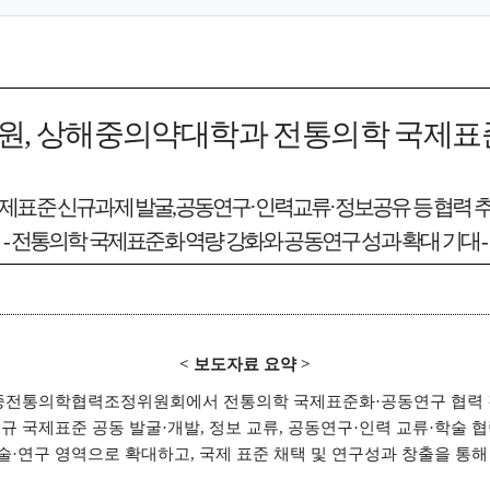
원
,
상해중의약대학과 전통의학 국제표
제표준 신규과제 발굴
,
공동연구
·
인력교류
·
정보공유 등 협력 
-
전통의학 국제표준화 역량 강화와 공동연구 성과 확대 기대
-
<
보도자료 요약
>
중전통의학협력조정위원회에서 전통의학
국제표준화
·
공동연구 협력
신규 국제표준 공동 발굴
·
개발
,
정보 교류
,
공동연구
·
인력 교류
·
학술 협
술
·
연구 영역으로 확대하고
,
국제 표준 채택 및 연구성과 창출을 통