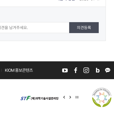
의견등록
KIOM 홍보콘텐츠
유
페
인
블
카
튜
이
스
로
카
이
다
정
브
스
타
그
오
전
음
지
북
그
톡
슬
슬
램