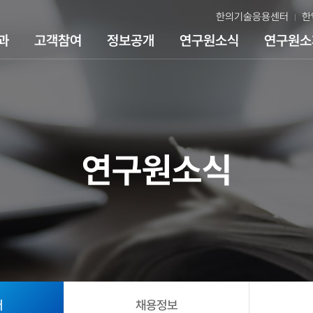
한의기술응용센터
한
과
고객참여
정보공개
연구원소식
연구원소
연구원소식
어
채용정보