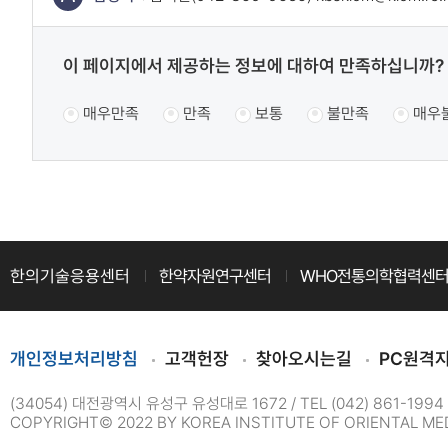
정
콘
보
텐
콘
콘
이 페이지에서 제공하는 정보에 대하여 만족하십니까?
츠
텐
텐
츠
매우만족
만족
보통
불만족
매우
정
츠
만
만
보
족
족
책
도
도
임
조
조
사
자
사
한의기술응용센터
한약자원연구센터
WHO전통의학협력센
개인정보처리방침
고객헌장
찾아오시는길
PC원격
(34054) 대전광역시 유성구 유성대로 1672
TEL (042) 861-1994
COPYRIGHT© 2022 BY KOREA INSTITUTE OF ORIENTAL MED