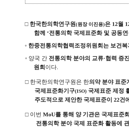
□
한국한의학연구원
은
12
월
1
(
원장 이진용
)
함께
‘
전통의학 국제표준화 및 공동연
◦
한중전통의학협력조정위원회는 보건복지
◦
양국 간
전통의학 분야의 교류
·
협력 증
원회
이다
.
□
한국한의학연구원은 한
의약 분야 표
국제표준화기구
국제표준 제정 
(ISO)
주도적으로 제안한 국제표준이
22
건
□
이번
MoU
를 통해 양 기관은 국제표준
전통의학 분야 국제 표준화 활동에 