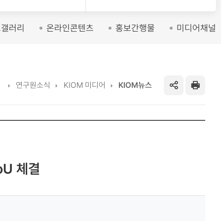
토갤러리
온라인콘텐츠
홍보간행물
미디어채널
Home
연구원소식
KIOM 미디어
KIOM뉴스
SNS
프
공
린
유
트
하
U 체결
기