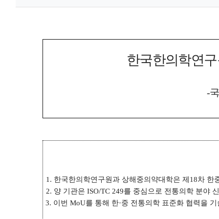
한국한의학연구
-
국
1.
한국한의학연구원과 상해중의약대학은 제
18
차 한
2.
양 기관은
ISO/TC 249
를 중심으로 전통의학 분야 
3.
이번
MoU
를 통해 한
·
중 전통의학 표준화 협력을 기