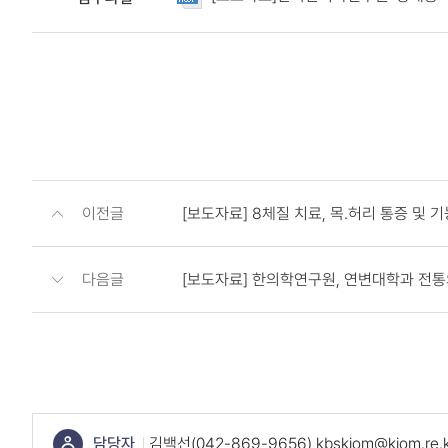
이전글
[보도자료] 8체질 치료, 목.허리 통증 및
다음글
[보도자료] 한의학연구원, 연변대학과 전통
콘
텐
츠
하
단
담당자
김백선(042-869-9656) kbskiom@kiom.re.k