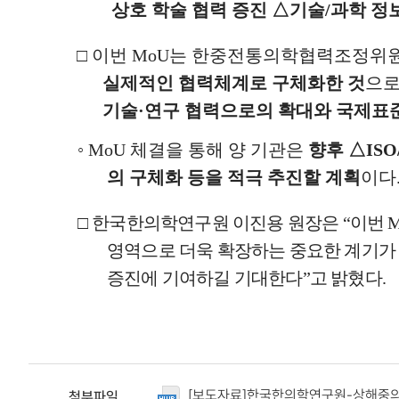
상호 학술 협력 증진
△
기술
/
과학 정
□
이번
MoU
는 한중전통의학협력조정위원
실제적인 협력체계로 구체화한 것
으
기술
·
연구 협력으로의 확대와 국제표준
◦
MoU
체결을 통해 양 기관은
향후
△
ISO
의 구체화 등을 적극 추진할 계획
이다
□
한국
한의학연구원 이진용 원장은
“
이번
영역으로 더욱 확장하는 중요한 계기가 
증진에 기여하길 기대한다
”
고 밝혔다
.
[보도자료]한국한의학연구원-상해중의약
첨부파일