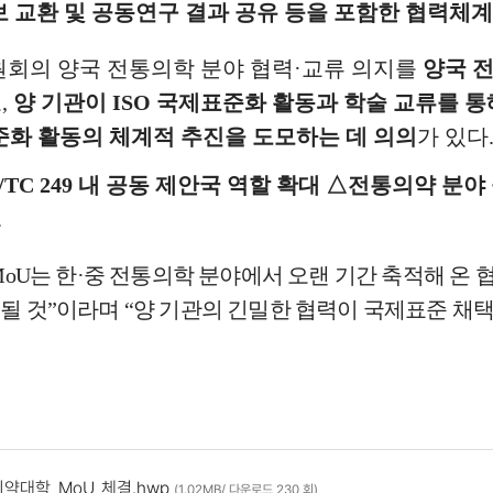
보 교환 및 공동연구 결과 공유 등을 포함한 협력체
회의 양국 전통의학 분야 협력
·
교류 의지를
양국 
로
,
양 기관이
ISO
국제표준화 활동과 학술 교류를 통
화 활동의 체계적 추진을 도모하는 데 의의
가 있다
/TC 249
내 공동 제안국 역할 확대
△
전통의약 분야 
.
MoU
는 한
·
중 전통의학 분야에서 오랜 기간 축적해 온
될 것
”
이라며
“
양 기관의 긴밀한 협력이 국제표준 채
대학_MoU_체결.hwp
(1.02MB/ 다운로드 230 회)