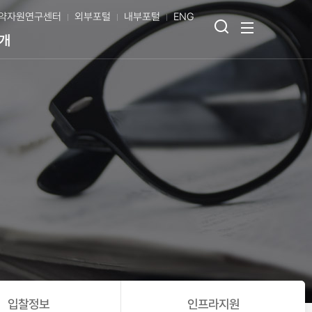
약자원연구센터
외부포털
내부포털
ENG
검
전
개
색
체
열
메
기
뉴
보
기
입찰정보
인프라지원