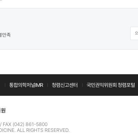
불만족
터
통합의학저널IMR
청렴신고센터
국민권익위원회 청렴포털
지원
FAX (042) 861-5800
ICINE. ALL RIGHTS RESERVED.