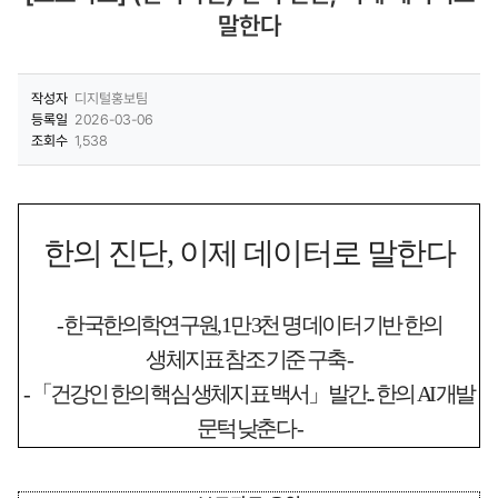
말한다
작성자
디지털홍보팀
등록일
2026-03-06
조회수
1,538
한의 진단
,
이제 데이터로 말한다
-
한국한의학연구원
, 1
만
3
천 명 데이터 기반 한의
생체지표 참조 기준 구축
-
-
「
건강인 한의 핵심 생체지표 백서
」
발간
...
한의
AI
개발
문턱 낮춘다
-