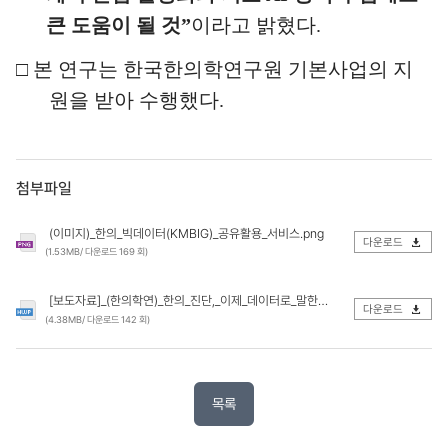
큰 도움이 될 것
”
이라고 밝혔다
.
□
본 연구는 한국한의학연구원 기본사업의 지
원을 받아 수행했다
.
첨부파일
(이미지)_한의_빅데이터(KMBIG)_공유활용_서비스.png
다운로드
(1.53MB/ 다운로드 169 회)
[보도자료]_(한의학연)_한의_진단,_이제_데이터로_말한다.hwp
다운로드
(4.38MB/ 다운로드 142 회)
목록