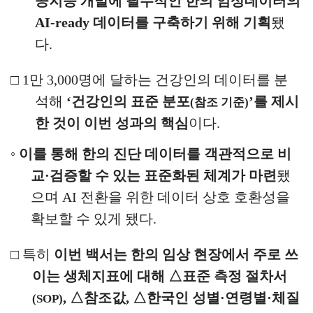
공지능
개발에 필수적인 한의 임상데이터의
AI-ready
데이터를 구축하기
위해 기획
됐
다
.
□
1
만
3,000
명에 달하는 건강인의 데이터를 분
석해
‘
건강인의 표준 분포
’
를 제시
(
참조 기준
)
한 것이 이번 성과의 핵심
이다
.
◦
이를 통해 한의 진단 데이터를 객관적으로 비
교
·
검증할 수 있는 표준화된 체계가 마련
됐
으며
AI
전환을 위한 데이터 상호 호환성을
확보할 수 있게 됐다
.
□
특히
이번 백서는
한의 임상 현장에서 주로 쓰
이는 생체지표에 대해
△
표준
측정 절차서
,
△
참조값
,
△
한국인 성별
·
연령별
·
체질
(SOP)