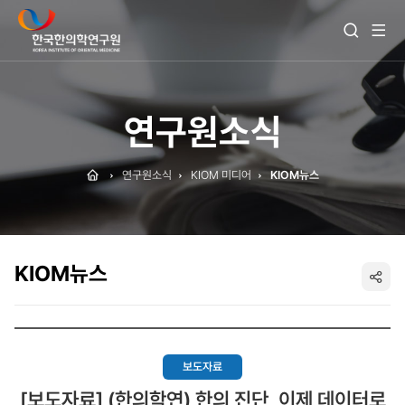
전
검
체
색
메
열
뉴
기
보
기
연구원소식
Home
연구원소식
KIOM 미디어
KIOM뉴스
KIOM뉴스
SNS
공
유
보도자료
[보도자료] (한의학연) 한의 진단, 이제 데이터로