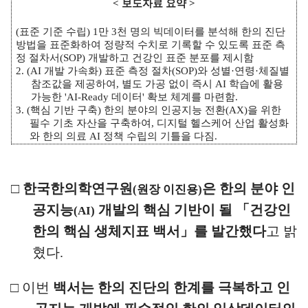
<
보도자료 요약
>
(
표준 기준 수립
) 1
만
3
천 명의 빅데이터를 분석해 한의 진단
방법을 표준화하여 정량적 수치로 기록할 수 있도록 표준 측
정 절차서
(SOP)
개발하고 건강인 표준 분포를 제시함
2. (AI
개발 가속화
)
표준 측정 절차
(SOP)
와 성별
·
연령
·
체질별
참조값을 제공하여
,
별도 가공 없이 즉시
AI
학습에 활용
가능한
'AI-Ready
데이터
'
확보 체계를 마련함
.
3. (
핵심 기반 구축
)
한의 분야의 인공지능 전환
(AX)
을 위한
필수 기초 자산을 구축하여
,
디지털 헬스케어 산업 활성화
와 한의 의료
AI
정책 수립의 기틀을 다짐
.
□
한국한의학연구원
은 한의 분야 인
(
원장 이진용
)
공지능
개발의
핵심 기반이 될
「
건강인
(AI)
한의 핵심 생체지표 백서
」
를 발간했다
고
밝
혔다
.
□
이번
백서는
한의 진단의 한계를 극복하고 인