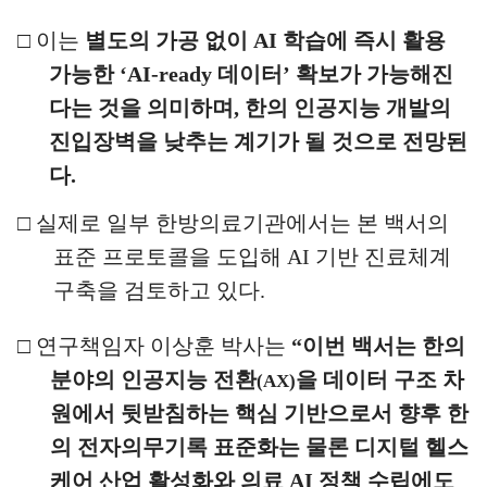
□
이는
별도의 가공 없이
AI
학습에 즉시 활용
가능한
‘AI-ready
데이터
’
확보가 가능해진
다는 것을 의미하며
,
한의 인공지능 개발의
진입장벽을 낮추는 계기가 될 것으로 전망된
다
.
□
실제로 일부 한방의료기관에서는 본 백서의
표준 프로토콜을 도입해
AI
기반 진료체계
구축을 검토하고 있다
.
□
연구책임자 이상훈 박사는
“
이번 백서는 한의
분야의 인공지능 전환
을 데이터 구조 차
(AX)
원에서 뒷받침하는 핵심 기반으로서
향후 한
의 전자의무기록 표준화는 물론 디지털 헬스
케어 산업
활성화와
의료
AI
정책 수립에도