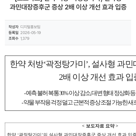
과민대장증후군 증상 2배 이상 개선 효과 입증
작성자
디지털홍보팀
등록일
2026-05-19
조회수
1,379
한약 처방
‘
곽정탕가미
’,
설사형 과민
2
배 이상 개선 효과 입
-
예측 불허 복통
30%
이상 감소
,
대변 형태 정상화 등
-
약물 부작용 걱정 덜고 근본적 증상 조절 가능한 새
<
보도자료 요약
>
한약
‘
곽정탕가미
’
의 설사형 과민대장증후군 증상 개선 효과 입