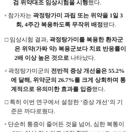
검 위약대조 임상시험을 시행
했다
.
◦
참가자는
곽정탕가미 과립 또는 위약을
1
일
3
회
, 4
주간 복용하도록 무작위 배정
됐다
.
□
임상시험 결과
,
곽정탕가미를 복용한 환자군
은 위약
(
가짜 약
)
복용군보다 치료 반응률이
2
배 이상 높은 것으로
나타났다
.
◦
곽정탕가미군의
전반적 증상 개선율은
55.2%
에 달해
,
위약군의
26.7%
를 크게 상회하며 통
계적으로 유의미한 효과를 입증
했다
.
□
특히 이번 연구에서 설정한
‘
증상 개선
’
의 기
준은 까다로웠다
.
◦
단순히 통증이 줄어든 것을 넘어
,
심한 복통이