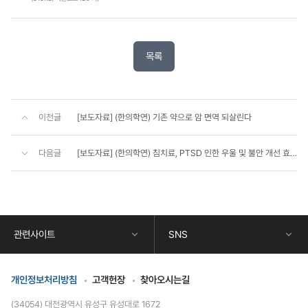
목록
이전글
[보도자료] (한의학연) 기존 약으로 암 면역 되살린다
다음글
[보도자료] (한의학연) 침치료, PTSD 인한 우울 및 불안 개선 효과 확인
콘
텐
츠
하
단
관련사이트
SNS
정
보
개인정보처리방침
고객헌장
찾아오시는길
(34054) 대전광역시 유성구 유성대로 1672