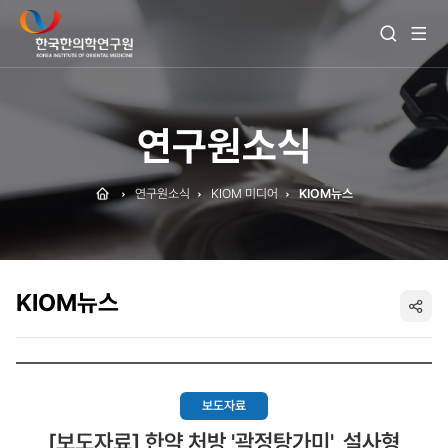
전
검
체
색
메
열
뉴
기
보
기
연구원소식
Home
연구원소식
KIOM 미디어
KIOM뉴스
KIOM뉴스
SNS
공
유
보도자료
[보도자료] 한약 처방 '곽정탕가미', 설사형