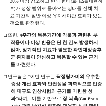
30%
이상
감소하고 변의 형태
(
브리스톨 대변 척
가 정상 범위로 돌아오는
상태를 전체 치
도
)
료 기간의 절반 이상 유지해야만 효과가 있는
것으로 판정했다
.
□
또한
,
4
주간의 복용기간에 약물과 관련된 부
작용이나 이상 반응은
단 한 건도 발생하지
않아
,
장기적인 치료가 필요한 과민대장증후
군
환자들이 안심하고 복용할 수 있는 근거
를 마련
했다
.
□
연구팀은
“
이번 연구는
곽정탕가미의 우수한
증상 개선 효과와 안전성을 과학적으로 입증
해 대규모 임상시험의 근거를 마련한 성
과
”
라며
, “
이를 기반으로
장
-
뇌축
(Gut-Brain
관련 난치성 질환에 대응할 신규 한약