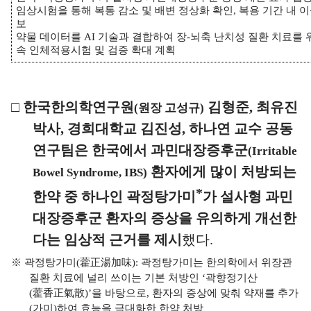
임상시험을 통해 복통 감소 및 배변 정상화 확인
,
복용 기간 내 
보
약물 데이터를
AI
기술과 결합하여 장
-
뇌축 난치성 질환 치료를 
속 인체적용시험 및 검증 확대 계획
□
한국한의학연구원
김형준
,
최유진
(
원장 고성규
)
박사
,
경희대학교 김진성
,
하나연 교수 공동
연구팀은
한국에서 과민대장증후군
(Irritable
환자에게 많이 처방되는
Bowel Syndrome, IBS)
*
한약 중 하나인 곽정탕가미
가 설사형 과민
대장증후군 환자의 증상을 유의하게 개선한
다는 임상적 근거를 제시
했다
.
※
곽정탕가미
(
藿正湯加味
):
곽정탕가미는 한의학에서 위장관
질환 치료에 널리 쓰이는 기본 처방인
‘
곽향정기산
(
藿香正氣散
)’
을 바탕으로
,
환자의 증상에 맞춰 약재를 추가
(
가미
)
하여 효능을 극대화한 한약 처방