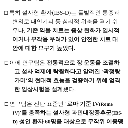
□
특히 설사형 환자
(IBS-D)
는 돌발적인 통증과
변의로 대인기피 등
심리적 위축을 겪기 쉬
우나
,
기존 약물 치료는 증상 완화가 일시적
이거나 부작용 우려가 있어 안전한 치료 대
안에 대한 요구가 높았다
.
□
이에 연구팀은
전통적으로 장 운동을 조절하
고 설사 억제에 탁월하다고 알려진
'
곽정탕
가미
'
의 현대적 효능을 검증하기 위해 엄격
한 임상시험을 설계
했다
.
□
연구팀은 진단 표준인
'
로마 기준
IV
(Rome
'
를 충족하는 설사형
과민대장증후군
IV)
(IBS-
성인 환자
60
명을 대상으로 무작위 이중맹
D)