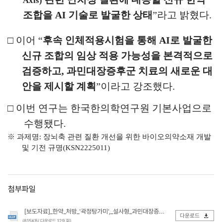
Axis)
조합을
AI
기술로 발굴한 상태
”
라고 밝혔다
.
□
이어
“
후속 인체적용시험을 통해
AI
로 발굴한
신규 조합의 임상 적용 가능성을 본격적으로
검증하고
,
과민대장증후군 치료의 새로운 대
안을 제시할 계획
”
이라고 강조했다
.
□
이번 연구는 한국한의학연구원 기본사업으로
수행됐다
.
※
과제명
:
장뇌축 관련 질환 개선을 위한 바이오의약소재 개발
및 기전 규명
(KSN2225011)
첨부파일
[보도자료]_한약_처방_'곽정탕가미',_설사형_과민대장증후군_증상_2배_이상_개선_효과_입증(업로드).hwp
다운로드
(815KB/ 다운로드 129 회)