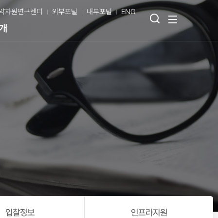
약자원연구센터
외부포털
내부포털
ENG
검
전
개
색
체
열
메
기
뉴
보
기
입찰정보
인프라지원