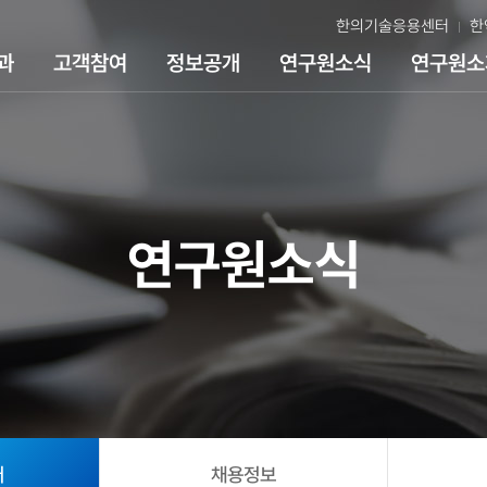
한의기술응용센터
한
과
고객참여
정보공개
연구원소식
연구원소
연구원소식
어
채용정보