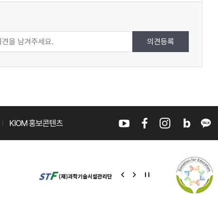
의견등록
KIOM 홍보콘텐츠
유
페
인
블
카
튜
이
스
로
카
이
다
정
브
스
타
그
오
전
음
지
북
그
톡
슬
슬
램
라
라