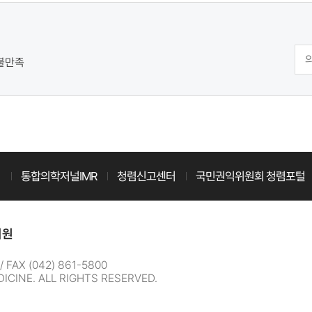
불만족
터
통합의학저널IMR
청렴신고센터
국민권익위원회 청렴포털
지원
FAX (042) 861-5800
ICINE. ALL RIGHTS RESERVED.