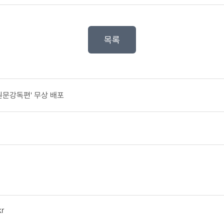
목록
원문강독편' 무상 배포
r