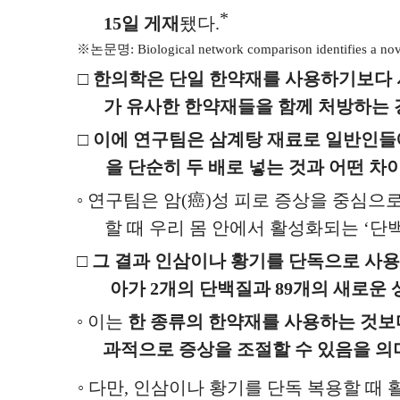
*
15
일 게재
됐다
.
※
논문명
: Biological network comparison identifies a no
□
한의학은 단일 한약재를 사용하기보다 
가 유사한 한약재들을 함께 처방하는 
□
이에 연구팀은 삼계탕 재료로 일반인들에
을 단순히 두 배로 넣는 것과 어떤 
◦
연구팀은 암
(
癌
)
성 피로 증상을 중심으
할 때 우리 몸 안에서 활성화되는
‘
단
□
그 결과 인삼이나 황기를 단독으로 사용
아가
2
개의 단백질과
89
개의 새로운 
◦
이는
한 종류의 한약재를 사용하는 것보
과적으로 증상을 조절할 수 있음을 의
◦
다만
,
인삼이나 황기를 단독 복용할 때 