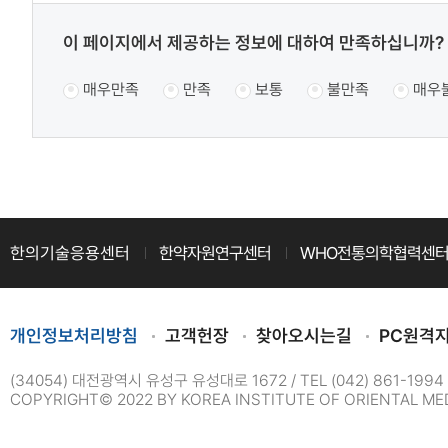
콘
보
텐
콘
콘
이 페이지에서 제공하는 정보에 대하여 만족하십니까?
츠
텐
텐
츠
매우만족
만족
보통
불만족
매우
정
츠
만
만
보
족
족
책
도
도
임
조
조
사
자
사
한의기술응용센터
한약자원연구센터
WHO전통의학협력센
개인정보처리방침
고객헌장
찾아오시는길
PC원격
(34054) 대전광역시 유성구 유성대로 1672
TEL (042) 861-1994
COPYRIGHT© 2022 BY KOREA INSTITUTE OF ORIENTAL MED