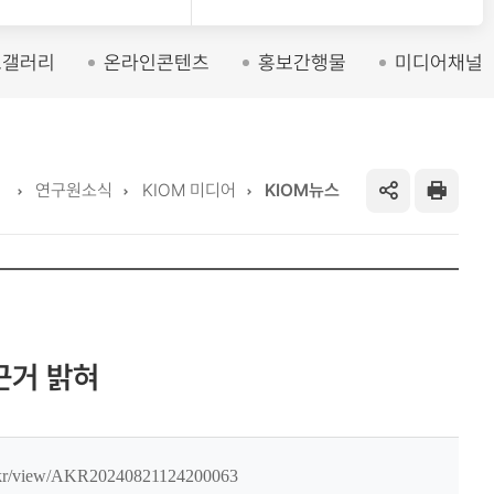
토갤러리
온라인콘텐츠
홍보간행물
미디어채널
Home
연구원소식
KIOM 미디어
KIOM뉴스
SNS
프
공
린
유
트
하
근거 밝혀
기
o.kr/view/AKR20240821124200063