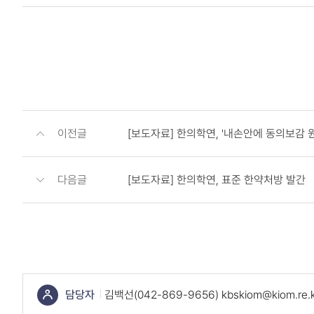
이전글
[보도자료] 한의학연, '내손안에 동의보감 
다음글
[보도자료] 한의학연, 표준 한약처방 발간
콘
텐
츠
하
단
담당자
김백선(042-869-9656) kbskiom@kiom.re.k
정