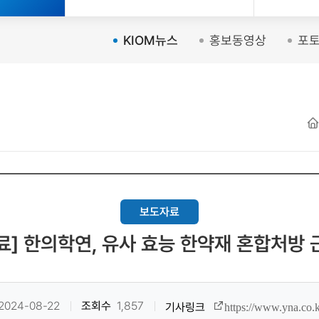
KIOM뉴스
홍보동영상
포
보도자료
료] 한의학연, 유사 효능 한약재 혼합처방 
2024-08-22
조회수
1,857
https://www.yna.c
기사링크