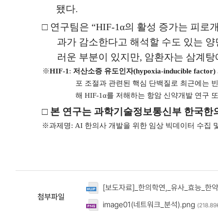
됐다
.
□
연구팀은
“HIF-1
α
의 활성 증가는 피로개
과가 감소한다고 해석할 수도 있는 양
러운 부분이 있지만
,
암환자는 삼계탕에
※
HIF-1
:
저산소증 유도인자
(hypoxia-inducible factor)
포 조절과 관련된 핵심 단백질로 최근에는 
해
HIF-1
α
를 저해하는 항암 신약개발 연구 
□
본 연구는 과학기술정보통신부 한국한
※
과제명
: AI
한의사 개발을 위한 임상 빅데이터 수집 
[보도자료]_한의학연,_유사_효능_한
첨부파일
image01(네트워크_분석).png
(218.8