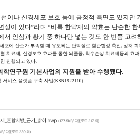
선이나 신경세포 보호 등에 긍정적 측면도 있지만 개
면성이 있다
”
라며
“
비록 한약재의 약효는 단순한 한
서 인삼과 황기 중 하나만 넣는 것도 한 번쯤 고려해
세포에 산소가 부족할 때 유도되는 단백질로 혈관형성 촉진
,
상처 회
빈혈 치료제
,
신경보호 효과를 통한 뇌졸중
,
척수손상 치료제등의 효과등
또한 진행되고 있다
.
의학연구원 기본사업의 지원을 받아 수행됐다
.
및 서비스 플랫폼 구축 사업
(KSN1922110)
약재_혼합처방_근거_밝혀.hwp
(177.5KB/ 다운로드 217 회)
9KB/ 다운로드 230 회)