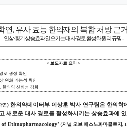
학연
,
유사 효능 한약재의 복합 처방 근거
인삼
·
황기 상승효과 일으키는 대사 경로 활성화 원리 규명
-
<
보도자료 요약
>
경로 생성 확인
증상 완화 가능성 확인
,
한의약 신뢰성 강화
)
한의약데이터부 이상훈 박사 연구팀은 한의학에
학연
고 새로운 대사 경로를 활성화시키는 상승효과에 있
l of Ethnopharmacology’
(
저널 오브 에스노파마콜로지
, 