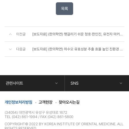
목록
이전글
[보도자료] (한의학연) 헷갈리기 쉬운 청호·한인진, 유전자 마커로 빠르고 정확하게 가려낸다
다음글
[보도자료] (한의학연) 하수오 유효성분 추출 효율 높인 친환경 공정 개발
콘
텐
츠
하
단
관련사이트
SNS
정
보
개인정보처리방침
고객헌장
찾아오시는길
(34054) 대전광역시 유성구 유성대로 1672
TEL (042) 861-1994
FAX (042) 861-5800
COPYRIGHT© 2022 BY KOREA INSTITUTE OF ORIENTAL MEDICINE. ALL
RIGHTS RESERVED.