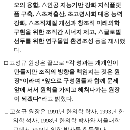
오의 융합
,
△
인공 지능기반 강화 지식플랫
폼 구축
,
△
초저출산
,
초고령사회 대응 능력
강화
,
△
조직체질 개선과 창조적 미래의학
구현을 위한 조직간 시너지 제고
,
△
글로벌
선두를 위한 연구몰입 환경조성
등을 제시했
다
.
□
고성규 원장은 끝으로
“
각 성과는 개개인이
만들지만 조직의 방향을 책임지는 것은 원
장
”
이라며
“
앞으로 구성원들과 함께 문제
앞에 서서 원칙을 가지고 헤쳐나가는 원장
이 되겠다
”
라고 밝혔다
.
□
고성규 원장은
1991
년 한의학 학사
, 1993
년 한
의학 석사
, 1998
년
한의학 박사와 서울대학
교에서
2009
년 의학 박사를 취득했다
.