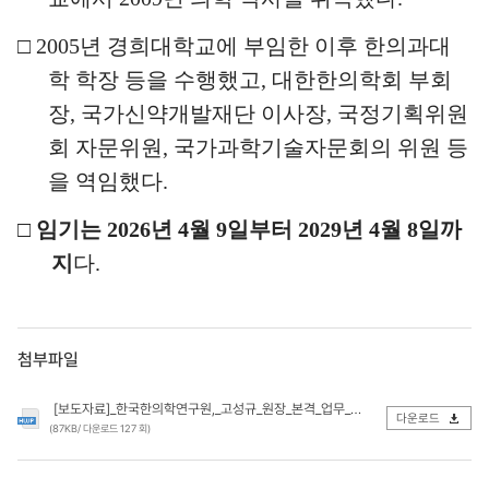
□
2005
년 경희대학교에 부임한 이후 한의과대
학 학장 등을 수행했고
,
대한한의학회 부회
장
,
국가신약개발재단 이사장
,
국정기획위원
회 자문위원
,
국가과학기술자문회의 위원 등
을 역임했다
.
□
임기는
2026
년
4
월
9
일부터
2029
년
4
월
8
일까
지
다
.
첨부파일
[보도자료]_한국한의학연구원,_고성규_원장_본격_업무_시작.hwp
다운로드
(87KB/ 다운로드 127 회)