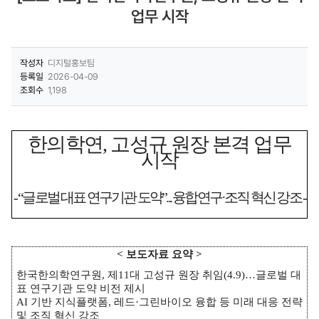
업무 시작
작성자
디지털홍보팀
등록일
2026-04-09
조회수
1,198
한의학연
,
고성규 원장 본격 업무
시작
- “
글로벌 대표 연구기관 도약
”...
융합연구
·
조직 혁신 강조
-
<
보도자료 요약
>
한국한의학연구원
,
제
11
대 고성규 원장 취임
(4.9)
…
글로벌 대
표 연구기관 도약 비전 제시
AI
기반 지식플랫폼
,
레드
·
그린바이오 융합 등 미래 대응 전략
및 조직 혁신 강조