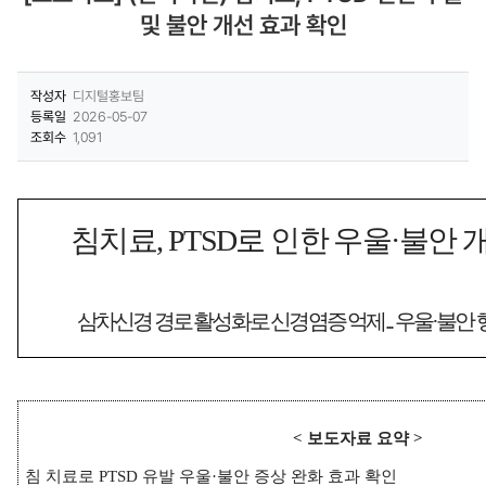
및 불안 개선 효과 확인
작성자
디지털홍보팀
등록일
2026-05-07
조회수
1,091
침치료
, PTSD
로 인한 우울
·
불안 
삼차신경 경로 활성화로 신경염증 억제
...
우울
·
불안 
<
보도자료 요약
>
침 치료로
PTSD
유발 우울
·
불안 증상 완화 효과 확인