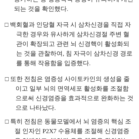
되는 것을 확인했다
.
□
백회혈과 인당혈 자극 시 삼차신경을 직접 자
극한 경우와 유사하게 삼차신경절 주변 혈
관이 확장되고 관련 뇌 신경핵이 활성화되
는 것을 관찰하여
,
침 자극이 삼차신경 경로
를 통해 작용함을 입증했다
.
□
또한 전침은 염증성 사이토카인의 생성을 줄
이고 일부 뇌의 면역세포 활성화를 조절함
으로써 신경염증을 효과적으로 완화하는 것
으로 나타났다
.
□
특히 전침은 동물모델에서 뇌 염증의 핵심 조
절 인자인
P2X7
수용체를 조절해 신경염증