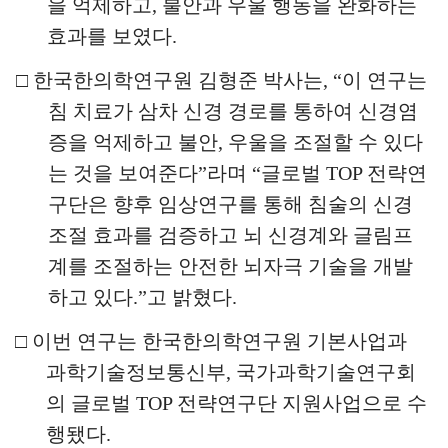
을 억제하고
,
불안과 우울 행동을 완화하는
효과를 보였다
.
□
한국한의학연구원 김형준 박사는
, “
이 연구는
침 치료가 삼차 신경 경로를 통하여 신경염
증을 억제하고 불안
,
우울을 조절할 수 있다
는 것을 보여준다
”
라며
“
글로벌
TOP
전략연
구단은 향후
임상연구를 통해 침술의 신경
조절 효과를 검증하고 뇌 신경계와
글림프
계를 조절하는 안전한 뇌자극 기술을 개발
하고 있다
.”
고 밝혔다
.
□
이번 연구는 한국한의학연구원 기본사업과
과학기술정보통신부
,
국가과학기술연구회
의 글로벌
TOP
전략연구단 지원사업으로 수
행됐다
.