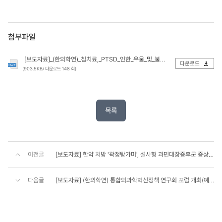
첨부파일
[보도자료]_(한의학연)_침치료,_PTSD_인한_우울_및_불안_개선_효과_확인(업로드).hwp
다운로드
(903.5KB/ 다운로드 148 회)
목록
이전글
[보도자료] 한약 처방 '곽정탕가미', 설사형 과민대장증후군 증상 2배 이상 개선 효과 입증
다음글
[보도자료] (한의학연) 통합의과학혁신정책 연구회 포럼 개최(예정)
콘
텐
츠