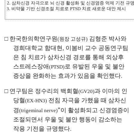
2.
삼차신경 자극으로 뇌 신경 활성화 및 신경염증 억제 기전 규
3.
비약물 기반 신경조절 치료로
PTSD
치료 새로운 대안 제시
□
한국한의학연구원
김형준 박사와
(
원장 고성규
)
경희대학교 함대현
,
이봄비 교수 공동연구팀
은 침 치료가 삼차신경 경로를 통해 외상후
스트레스장애
로 유발된
우울 및 불안
(PTSD)
증상을 완화하는 효과가 있음을 확인했다
.
□
연구팀은 정수리의 백회혈
과 이마의 인
(GV20)
당혈
전침 자극을 가했을 때 삼차신
(EX-HN3)
*
경
이 활성화되고 신경염증이
(trigeminal nerve)
조절되면서 우울 및 불안 행동이 감소하는
작용 기전을 규명했다
.