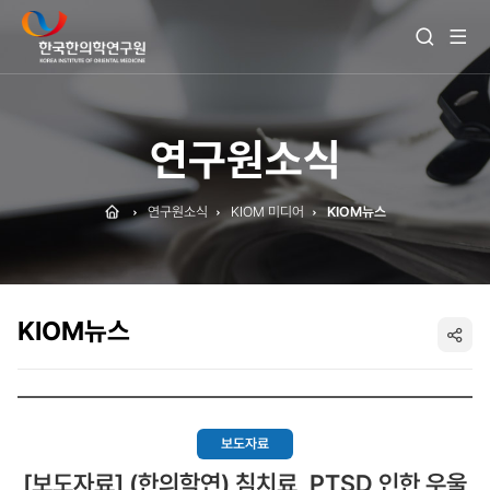
전
검
체
색
메
열
뉴
기
보
기
연구원소식
Home
연구원소식
KIOM 미디어
KIOM뉴스
KIOM뉴스
SNS
공
유
보도자료
[보도자료] (한의학연) 침치료, PTSD 인한 우울