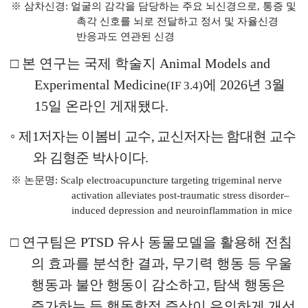
※
삼차신경
:
얼굴의 감각을 담당하는 주요 뇌신경으로
,
통증 및
촉각 신호를 뇌로 전달하고 정서 및 자율신경
반응과도 연관된 신경
□
본 연구는 국제 학술지
Animal Models and
Experimental Medicine
에
2026
년
3
월
(IF 3.4)
15
일 온라인 게재됐다
.
◦
제
1
저자는 이봄비 교수
,
교신저자는 함대현 교수
와 김형준 박사이다
.
※
논문명
:
Scalp electroacupuncture targeting trigeminal nerve
activation alleviates
post-traumatic stress disorder
–
induced depression and neuroinflammation in mice
□
연구팀은
PTSD
유사 동물모델을 활용해 전침
의 효과를 분석한 결과
,
무기력 행동 등 우울
행동과 불안 행동이 감소하고
,
탐색 행동은
증가하는 등 행동학적 증상이 유의하게 개선