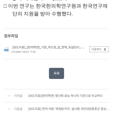
□
이번 연구는 한국한의학연구원과 한국연구재
단의 지원을 받아 수행했다
.
첨부파일
[보도자료]_(한의학연)_기존_약으로_암_면역_되살린다_-_업로드.hwp
다운로드
(7.53MB/ 다운로드 71 회)
목록
이전글
[보도자료](한의학연) 항산화 효능 하나의 기준으로 비교하다
다음글
[보도자료] 한약 처방 '곽정탕가미', 설사형 과민대장증후군 증상 2배 이상 개선 효과 입증