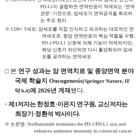
PD-L1
이 결합하면 면역반응이
억제되는
‘
면역
관문
’
기전으로
,
암세포가 면역공격을 회피하
는 주요 원리
※
CD8+ T
세포
:
암세포를 직접 인식하고 파괴하는 대표적인 면
역세포로
,
항암 면역반응의 핵심 역할을 수행
,
PD-1/PD-L1
신호에 의해 기능이 억제되지만
,
해당 신호가 차단되면 다시 활성화되어 암세
포를 공격하는 면역세포
□
본
연구 성과는 암 면역치료 및 종양면역 분야
국제 학술지
Oncogenesis
(Springer Nature, IF
에
2026
년 게재
됐다
.
약
6.4)
◦
제
1
저자는 한정호
·
이은지 연구원
,
교신저자는
최장기
·
정환석 박사이다
.
※
논문명
: Teriflunomide modulates the PD-1/PD-L1 axis and
enhances antitumor immunity in colorectal cancer