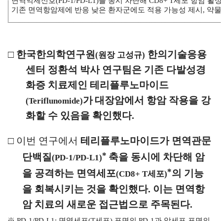
면역억제신호
(PD-1/PD-L1)
를 동시 차단해
CD8+ T
세포 항암 활성
기존 면역항암제에 반응 낮은 환자군에도 적용 가능성 제시
,
약물
□
한국한의학연구원
한의기술응용
(
원장 고성규
)
센터 정환석 박사 연구팀은 기존 다발성경
화증 치료제인 테리플루노마이드
가
대장암에서 항암 작용을 강
(Teriflunomide)
화할 수 있음을 확인했다
.
□
이번 연구에서
테리플루노마이드가 면역관문
*
단백질
축을 동시에 차단해 암
(PD-1/PD-L1)
*
을 공격하는 면역세포
의 기능
(CD8+ T
세포
)
을 회복시키는 것을 확인했다
.
이는 면역항
암 치료의 새로운 접근법으로 주목된다
.
※
PD-1/PD-L1:
면역세포
(T
세포
)
표면의
PD-1
과 암세포 표면의