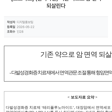
되살린다
작성자
디지털홍보팀
등록일
2026-05-22
조회수
1,128
기존 약으로 암 면역 되
-
다발성경화증 치료제에서 면역관문 조절 통해 항암면역
<
보도자료 요약
>
다발성경화증 치료제
‘
테리플루노마이드
’,
대장암에서 면역세포 