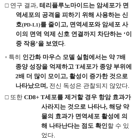
□
연구 결과
,
테리플루노마이드는 암세포가 면
역세포의 공격을
피하기 위해 사용하는 신
호
를 줄이고
,
면역세포와
암세포
사
(PD-L1)
이의 면역 억제 신호 연결까지 차단하는
‘
이
중 작용
’
을 보였다
.
◦
특히
인간화 마우스 모델 실험에서는 약
7
배
종양 성장을 억제하고
T
세포가 종양 부위에
2
배 더 많이 모이고
,
활성이 증가한 것으로
나타났으며
,
전신 독성은 관찰되지 않았다
.
□
또한
CD8+ T
세포를 제거할 경우 항암 효과가
사라지는 것으로 나타나
,
해당 약
물의 효과가 면역세포 활성에 의
해 나타난다는 점도 확인
할 수 있
었다
.