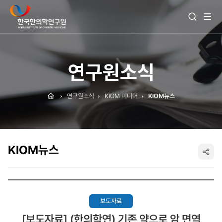
전
검
체
색
메
열
뉴
기
보
기
연구원소식
Home
연구원소식
KIOM 미디어
KIOM뉴스
KIOM뉴스
SNS
공
유
보도자료
[보도자료] (한의학연) 기존 약으로 암 면역