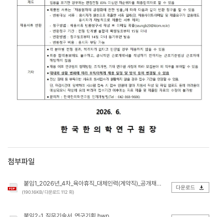
첨부파일
붙임1_2026년_4차_육아휴직_대체인력(계약직)_공개채용_공고문.pdf
다운로드
(190.16KB/ 다운로드 112 회)
붙임2-1_직무기술서_연구기획.hwp