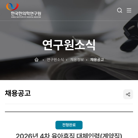
전
검
체
색
메
열
뉴
기
보
기
연구원소식
Home
연구원소식
채용정보
채용공고
채용공고
SNS
공
유
전형완료
2026년 4차 육아휴직 대체인력(계약직)