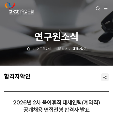
전
검
체
색
메
열
뉴
기
보
기
연구원소식
Home
연구원소식
채용정보
합격자확인
합격자확인
SNS
공
2026년 2차 육아휴직 대체인력(계약직)
유
공개채용 면접전형 합격자 발표