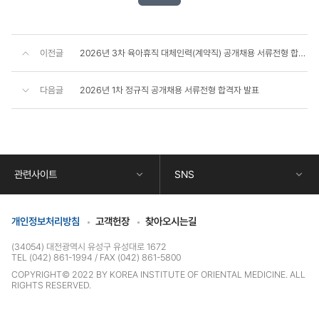
이전글
2026년 3차 육아휴직 대체인력(계약직) 공개채용 서류전형 합격자 발표
다음글
2026년 1차 정규직 공개채용 서류전형 합격자 발표
콘
텐
츠
하
단
관련사이트
SNS
정
보
개인정보처리방침
고객헌장
찾아오시는길
(34054) 대전광역시 유성구 유성대로 1672
TEL (042) 861-1994
FAX (042) 861-5800
COPYRIGHT© 2022 BY KOREA INSTITUTE OF ORIENTAL MEDICINE. ALL
RIGHTS RESERVED.