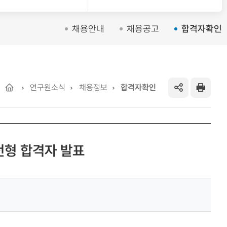
채용안내
채용공고
합격자확인
Home
연구원소식
채용정보
합격자확인
SNS
프
공
린
전형 합격자 발표
유
트
하
기