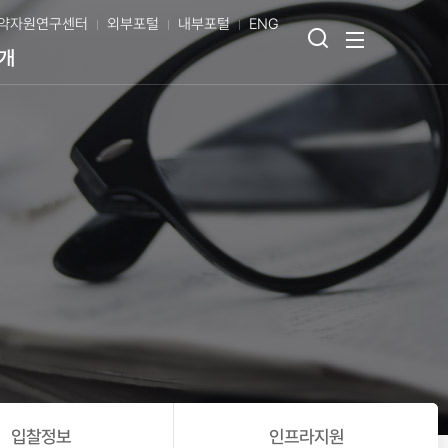
약자원연구센터
외부포털
내부포털
ENG
검
전
개
색
체
열
메
기
뉴
보
기
입찰정보
인프라지원