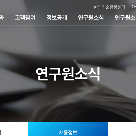
한의기술응용센터
한
과
고객참여
정보공개
연구원소식
연구원소
연구원소식
어
채용정보