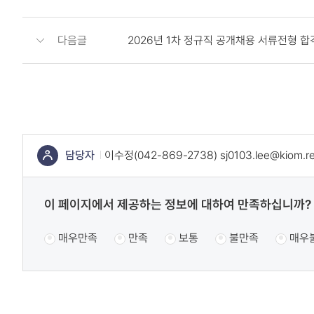
다음글
2026년 1차 정규직 공개채용 서류전형 합
콘
텐
츠
하
단
담당자
이수정(042-869-2738) sj0103.lee@kiom.re
정
콘
보
텐
콘
콘
이 페이지에서 제공하는 정보에 대하여 만족하십니까?
츠
텐
텐
츠
매우만족
만족
보통
불만족
매우
정
츠
만
만
보
족
족
책
도
도
임
조
조