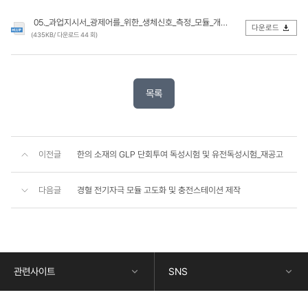
05._과업지시서_광제어를_위한_생체신호_측정_모듈_개발.hwp
다운로드
(435KB/ 다운로드 44 회)
목록
이전글
한의 소재의 GLP 단회투여 독성시험 및 유전독성시험_재공고
다음글
경혈 전기자극 모듈 고도화 및 충전스테이션 제작
콘
텐
츠
하
단
관련사이트
SNS
정
보