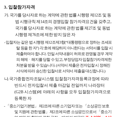
3.
입찰참가자격
가
.
국가를 당사자로 하는 계약에 관한 법률 시행령 제
12
조 및 동
법 시행규칙 제
14
조의 경쟁
입찰 참가자격요건을 갖추고
,
국가를 당사자로 하는 계약에 관한 법률 제
27
조 및 동법
시행령 제
76
조에 제한 받지 않은 자
-
입찰자는 같은 법 시행령 제
12
조제
3
항
(
“
대통령령으로 정하는 조세포
탈 등을 한 자
”)
각 호에 해당하지 아니한다는 서약서를 입찰 시
제출하여야 합니다
.
만일 서약내용이 허위로 판명될 경우 계약
의 해제ㆍ해지를 당할 수 있고
,
부정당업자 입찰참가자격제한
처분을 받을 수 있습니다
. (
서약서 제출은 전자입찰 시 정해진
서식에 따라 송신한 입찰서로 서약서 제출을 대신합니다
.)
나
.
국가종합전자조달시스템 입찰참가자격등록규정에 따라
반드시 전자입찰서 제출 마감일 전일까지 나라장터
(G2B
시스템
)
에 아래의 사항을 모두 입찰참가자격으로
등록한 자
-
「
중소기업기본법
」
제
2
조에 따른 소기업자 또는
「
소상공인 보호
및 지원에 관한 법률
」
제
2
조에 따른 소상공인으로서
「
중소기