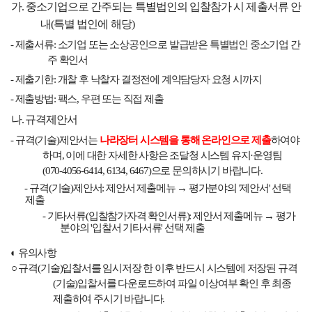
가
.
중소기업으로 간주되는 특별법인의 입찰참가 시 제출서류 안
내
(
특별 법인에 해당
)
-
제출서류
:
소기업 또는 소상공인으로 발급받은 특별법인 중소기업 간
주 확인서
-
제출기한
:
개찰 후 낙찰자 결정전에 계약담당자 요청 시까지
-
제출방법
:
팩스
,
우편 또는 직접 제출
나
.
규격제안서
-
규격
(
기술
)
제안서는
나라장터 시스템을 통해 온라인으로 제출
하여야
하며
,
이에 대한 자세한 사항은 조달청 시스템 유지
·
운영팀
(070-4056-6414, 6134, 6467)
으로 문의하시기 바랍니다
.
-
규격
(
기술
)
제안서
:
제안서 제출메뉴
→
평가분야의
'
제안서
'
선택
제출
-
기타서류
(
입찰참가자격 확인서류
):
제안서 제출메뉴
→
평가
분야의
'
입찰서 기타서류
'
선택 제출
◐
유의사항
○
규격
(
기술
)
입찰서를 임시저장 한 이후 반드시 시스템에 저장된 규격
(
기술
)
입찰서를 다운로드하여 파일 이상여부 확인 후 최종
제출하여 주시기 바랍니다
.