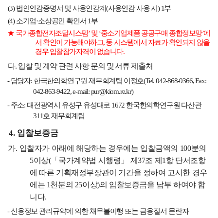
(3)
법인인감증명서 및 사용인감계
(
사용인감 사용 시
) 1
부
(4)
소기업
·
소상공인 확인서
1
부
★
국가종합전자조달시스템
’
및
‘
중소기업제품 공공구매 종합정보망
’
에
서 확인이 가능해야하고
,
동 시스템에서 자료가 확인되지 않을
경우 입찰참가자격이 없습니다
.
다
.
입찰 및 계약 관련 사항 문의 및 서류 제출처
-
담당자
:
한국한의학연구원 재무회계팀 이정호
(Tel. 042-868-9366, Fax:
042-863-9422, e-mail:
pur@kiom.re.kr
)
-
주소
:
대전광역시 유성구 유성대로
1672
한국한의학연구원 다산관
311
호 재무회계팀
4.
입찰보증금
가
.
입찰자가 아래에 해당하는 경우에는 입찰금액의
100
분의
5
이상
(
「
국가계약법 시행령
」
제
37
조 제
1
항 단서조항
에 따른 기획재정부장관이 기간을 정하여 고시한 경우
에는
1
천분의
25
이상
)
의 입찰보증금을 납부 하여야 합
니다
.
-
신용정보 관리규약에 의한 채무불이행 또는 금융질서 문란자