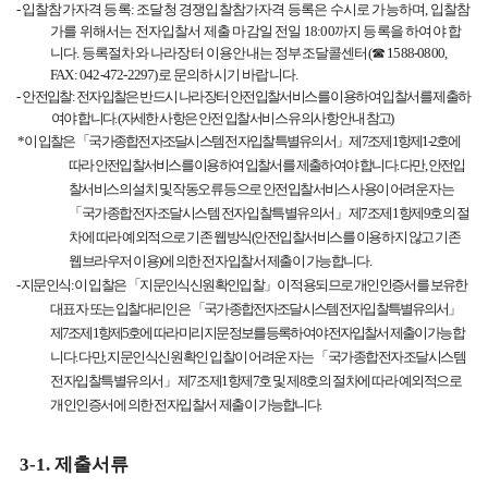
-
입찰참가자격 등록
:
조달청 경쟁입찰참가자격 등록은 수시로 가능하며
,
입찰참
가를 위해서는 전자입찰서 제출 마감일 전일
18:00
까지 등록을 하여야 합
니다
.
등록절차와 나라장터 이용안내는 정부조달콜센터
(
☎
1588-0800,
FAX: 042-472-2297)
로 문의하시기 바랍니다
.
-
안전입찰
:
전자입찰은 반드시 나라장터 안전입찰서비스를 이용하여 입찰서를 제출하
여야 합니다
. (
자세한 사항은 안전 입찰서비스 유의사항 안내 참고
)
*
이 입찰은
「
국가종합전자조달시스템 전자입찰특별유의서
」
제
7
조제
1
항제
1-2
호에
따라 안전입찰서비스를 이용하여
입찰서를 제출하여야 합니다
.
다만
,
안전입
찰서비스의 설치 및 작동오류 등으로 안전입찰서비스 사용이 어려운
자는
「
국가종합전자조달시스템 전자입찰특별유의서
」
제
7
조제
1
항제
9
호의 절
차에 따라 예외적으로 기존 웹방식
(
안전입찰서비스를 이용하지 않고 기존
웹브라우저 이용
)
에 의한 전자입찰서 제출이 가능합니다
.
-
지문인식
:
이 입찰은
「
지문인식신원확인입찰
」
이 적용되므로 개인인증서를 보유한
대표자 또는 입찰대리인은
「
국가
종합전자조달시스템 전자입찰특별유의서
」
제
7
조제
1
항제
5
호에 따라 미리 지문정보를 등록하여야 전자입찰서 제출이 가
능합
니다
.
다만
,
지문인식신원확인 입찰이 어려운 자는
「
국가종합전자조달시스템
전자입찰특별유의서
」
제
7
조제
1
항제
7
호 및 제
8
호의 절차에 따라 예외적으로
개인인증서에 의한 전자입찰서 제출이 가
능합니다
.
3-1.
제출서류