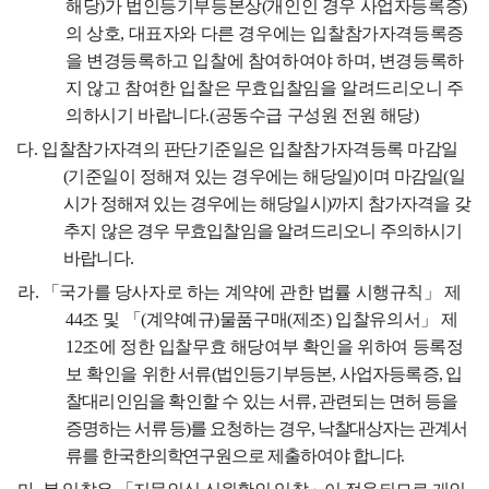
해당
)
가 법인등기부등본상
(
개인인 경우 사업자등록증
)
의 상호
,
대표자와 다른 경우에는 입찰참가자격등록증
을 변경등록하고 입찰에 참여하여야 하며
,
변경등록하
지 않고 참여한 입찰은 무효입찰임을 알려드리오니 주
의하시기 바랍니다
.(
공동수급 구성원 전원 해당
)
다
.
입찰참가자격의 판단기준일은 입찰참가자격등록 마감일
(
기준일이 정해져 있는 경우에는
해당일
)
이며 마감일
(
일
시가 정해져 있는 경우에는 해당일시
)
까지 참가자격을 갖
추지 않은 경우 무효입찰임을 알려드리오니 주의하시기
바랍니다
.
라
.
「
국가를 당사자로 하는 계약에 관한 법률 시행규칙
」
제
44
조 및
「
(
계약예규
)
물품구매
(
제조
)
입찰유의서
」
제
12
조에 정한 입찰무효 해당여부 확인을 위하여 등록정
보 확인을
위한 서류
(
법인등기부등본
,
사업자등록증
,
입
찰대리인임을 확인할 수 있는 서류
,
관련되는
면허 등을
증명하는 서류 등
)
를 요청하는 경우
,
낙찰대상자는 관계서
류를 한국한의학연구원으로 제출하여야 합니다
.