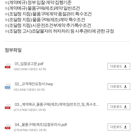
○
(
계약예규
)
정부 입찰
·
계약 집행기준
○
(
계약예규
)
물품구매
(
제조
)
계약 일반조건
○
(
조달청 지침
)
물품구매계약 품질관리 특수조건
○
(
조달청 지침
)
물품구매
(
제조
)
계약 특수조건
○
(
조달청 지침
)
시운전조건부계약 추가특수조건
○
(
조달청 고시
)
조달물자의 하자처리 등 사후관리에 관한 규정
첨부파일
01._입찰공고문.pdf
다운로드
(392.12KB/ 다운로드 42 회)
02._규격제안요청서.hwp
다운로드
(152.5KB/ 다운로드 50 회)
03._계약예규_물품구매(제조)계약(일반조건_및_특수조건).pdf
다운로드
(271.27KB/ 다운로드 29 회)
04._물품구매(제조)입찰유의서.pdf
다운로드
(279.87KB/ 다운로드 28 회)