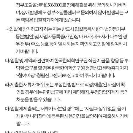
정부조달콜센터
(1588-0800)
로 장애해결을 위해 문의하시기 바라
며
,
장애발생에도 정부조달콜센터로 문의하지 않아 발생되는 모
든 책임은 입찰참가자에게 있습니다
.
나
.
입찰에 참가하고자 하는 자는 반드시 입찰등록사항과 법인등기부
등본
(
법인
)
및 사업자등록증
(
개인
)
상 대표자
(
대표자가 다수인 경
우 전부
),
주소
,
상호 등이 일치하는 지 확인하고 입찰에 참여하시
기 바랍니다
.
다
.
입찰 및 계약과 관련하여 한국한의학연구원 직원이 금품
,
향응 등 부
당한 요구를 할 경우 한국한의학연구원 청렴신고센터
(
홈페이지
>
참여마당
>
청렴신고센터
)
로 신고하여 주시기 바랍니다
.
라
.
제출한 서류가 허위 또는 부정한 방법으로 작성
(
제출
)
된 사실이 확
인될 경우에는 관련법규에 따라 계약해지
,
부정당업자제재 등의
처분을 받을 수 있습니다
.
마
.
입찰에 제출되는 서류가 사본일 경우에는
"
사실과 상위 없음
"
을 기
재한 후 나라장터에 등록된 사용인감을 날인하여 제출하시기 바
랍니다
.
바
.
관련법규 등 적용 안내사항