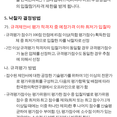
의 입찰참가
자격 제한을 받게 됩니다
.
5.
낙찰자 결정방법
가
.
규격제안서 평가 적격자 중 예정가격 이하 최저가 입찰자
-
규격평가 점수가
100
점 만점에
85
점 이상
(
적합 평가점수
)
획득한 업
체 중 최저가격으로 입찰한 자를 낙찰자로 선정
- 2
인 이상 규격평가 적격자의 입찰가격이 동일할 경우 규격평가점수
가 높은 업체를 선정하고
,
규격평가점수도 동일한 경우 추첨
에 의해서 선정
나
.
규격평가 방법
-
접수된 제안서에 대한 공정한 기술평가를 위하여
5
인 이상의 전문가
로 평가위원회를 구성하고
,
다음의 평가항목 및 배점에 따라
한국한의학연구원에서 오프라인으로 평가 함
-
규격평가점수는 평가위원이 평가한 점수 중 입찰자별로 평가위원
점수 중 최저와 최고 점수를 제외
(
최저
또는 최고 점수가
2
개
이상일 때에는 이중 하나만 제외
)
한 후 나머지 점수를 산술평
균하여 평가점수 부여함
.
단
,
평가점수에 소수점 이하가 있는