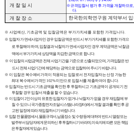
개 찰 일 시
※
규격입찰서 평가 후 가격을 개찰하므로
다
.
한국한의학연구원 계약부서 
개 찰 장 소
※
사
업예산
,
기초금액 및 입찰금액은 부가가치세를 포함한 가격입니다
.
※
입찰자가 면세사업자인 경우 입찰금액은 반드시 부가가치세를 포함한 가격으
로 투찰해야 하며
,
입찰결과 낙찰자가 면세사업자인 경우 계약금액은 낙찰금
액에서 부가가치세 상당액을 차감한 금액으로 합니다
.
※
이 입찰의 사업금액은 전체 사업기간을 기준으로 산출되었으며
,
가격입찰은 반
드시 전체 사업기간에 해당하는 금액으로 입찰하여 주시기 바랍니다
.
※
이 입찰은 복수예비가격이 적용되는 입찰로서 전자입찰자는 산정 가능한
최대 복수예비가격인
102%
미만으로 입찰서를 제출하여야 합니다
.
※
입찰자는 반드시 기초금액을 확인한 후 투찰하시고 기초금액이 공개되기 전
투찰할 경우 입찰서 제출을 할 수 없습니다
.
※
이 입찰이
2
인 이상의 유효한 입찰자가 없거나 낙찰자가 없을 경우 재입찰에 부
칠 수 있으니 국가종합전자조달시스템
(
나라장터
)
에서 개찰 결과를 확인 후 공
고된 일정에 따라 재입찰하시기 바랍니다
.
※
입찰 전 물품명세서
,
물품규격서
,
납품장소 및 수량 등에 대하여 반드시 열람 또는
발주부서 담당자에게 문의하신 후 투찰하시기 바라며
,
미숙지에 따른 모든 책임
은 투찰자에게 있습니다
.