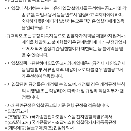
-
이 입찰에 참가하는 자는 다음의 입찰 설명서를 구성하는 공고서 및 각
종 규정
,
과업내용서 등을 반드시
열람하고 숙지하여야 하며
,
숙지하지 못함에 따라 발생하는 모든 책임은 입찰자에게 있음
을 알려드립니다
.
-
규격착오 또는 규정 미숙지 등으로 입찰자가 계약을 체결하지 않거나
,
계약을 체결하고 불이행할 경우 관계법령에 따라 부정당업자
로 제재되어 일정기간 입찰참여가 제한되는 등 불이익을 받
을 수 있습니다
.
-
이 입찰집행과 관련하여 입찰공고서와 과업내용서
(
규격서
,
제안요청서
등 입찰 첨부 서류 일체
)
의 내용이 서로 다를 경우 입찰공고서
가 우선하여 적용됩니다
.
-
이 입찰관련 규정들은 개정될 수 있으며
,
개정될 경우 개정규정 부칙
의 시행일
(
또는 적용례
)
에 따라 개정 규정의 적용여부가 결
정됩니다
.
-
아래 관련규정은 입찰 공고일 기준 현행 규정을 적용합니다
.
○
입찰공고서
○
(
조달청 고시
)
국가종합전자조달시스템 전자입찰특별유의서
○
(
조달청 고시
)
국가종합전자조달시스템 입찰참가자격등록규정
○
(
계약예규
)
물품구매
(
제조
)
입찰유의서