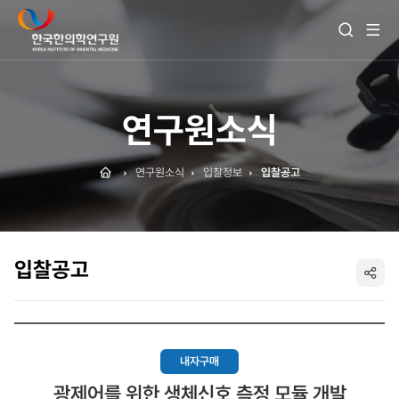
전
검
체
색
메
열
뉴
기
보
기
연구원소식
Home
연구원소식
입찰정보
입찰공고
입찰공고
SNS
공
유
내자구매
광제어를 위한 생체신호 측정 모듈 개발