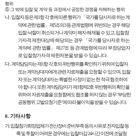
행위
⑤
그 밖에 입찰 및 계약 등 과정에서 공정한 경쟁을 저해하는 행위
나
.
입찰자 등은 제
1
항 각 호에 따른 행위가
「
국가를 당사자로 하는 계
약에 관한 법률
」
제
5
조의
3
등
관계법령에 위반되는 경우 해당
입찰
·
낙찰이 취소되거나 계약이 해지
·
해제될 수 있고
,
입찰참
가
자격 제한대상에 해당되는 경우
「
국가를 당사자로 하는
계약에 관한 법률
」
제
27
조 등 관계법령에 따라 부정당업자
로 입찰참가자격 제한처분을 받을 수 있습니다
.
다
.
계약담당자는 제
1
항 각 호의 위반행위를 확인하기 위하여 입찰자
또는 계약상대자에게 관련 자료
제출을 요청할 수 있으며
,
입찰
자 또는 계약상대자는 특별한 사정이 없는 한 적극 협조하여
야
합니다
.
또한 계약담당자가 제
1
항제
2
호 위반행위의 확인을
위하여 자료제출을 요청함에도 협조를 하지 않는 경우
‘
부당한
공동행위 고발요청기준
’
에 따라 불이익을 받을 수 있습니다
.
8.
기타사항
가
.
입찰참가희망업체가 전산장비 준비부족 등의 사유로 전자입찰 등
록 및 투찰이 어려운 경우에는 입찰마감
24
시간 이전에 조달청