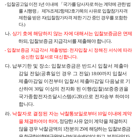
-
입찰공고일 이전
1
년 이내에
「
국가를 당사자로 하는 계약에 관한 법
률 시행령
」
제
76
조제
2
항제
2
호가목의 사유로 입찰참가자격
제한을 받은 자
(
입찰참가자격 제한 기간 중인 경우를 포함한
다
.)
나
.
상기 호에 해당하지 않는 자에 대해서는
입찰보증금은 면제
하되
,
입찰보증금 지급각서를 제출해야 합니다
.
-
입찰보증금 지급각서 제출방법
:
전자입찰 시 정해진 서식에 따라
송신한 입찰서로 대신합니다
.
다
.
납부기한 및 장소
:
입찰보증금은 반드시 입찰서 제출마
감일 전일
(
공휴일인 경우 그
전일
) 18:00
까지
입찰서
제출마감일 이전부터 입찰서 제출마감일 다음날로 기
산하여
30
일 이상의 전자화 된 이행
(
입찰
)
보증증권을
국가종합전자조달시스템
(G2B)
으로
전자송부 하여야
합니다
.
라
.
낙찰자로 결정된 자는
낙찰통보일로부터
10
일 이내에 계약
을 체결하여야 하며
,
정당한
사유 없이 계약을 체결하지
않을 경우 낙찰금액의
1
천분의
25
에 해당하는 입
찰보증금
을
한국한의학연구원에 납
부
(
귀속
)
하여야
하고
,
부정당업자