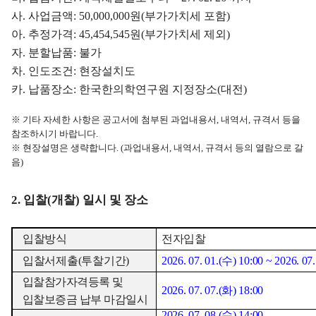
사
.
사업금액
: 50,000,000
원
(
부가가치세 포함
)
아
.
추정가격
: 45,454,545
원
(
부가가치세 제외
)
자
.
분할납품
:
불가
차
.
인도조건
:
현장설치도
카
.
납품장소
:
한국한의학연구원 지정장소
(
대전
)
※
기타 자세한 사항은 공고서에 첨부된 과업내용서
,
내역서
,
규격서 등을
참조하시기 바랍니다
.
※
현장설명은 생략합니다
. (
과업내용서
,
내역서
,
규격서 등의 열람으로 갈
음
)
2.
입찰
(
개찰
)
일시 및 장소
입찰방식
전자입찰
입찰서제출
(
투찰기간
)
2026. 07. 01.(
수
) 10:00 ~ 2026. 07.
입찰참가자격등록 및
2026. 07. 07.(
화
) 18:00
입찰보증금 납부 마감일시
2026. 07. 08.(
수
) 14:00