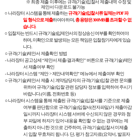
※
최종 제출 이후에는 규격
(
기술
)
입찰서 제출내역 수정 및
제안서 다운로드 불가능
○
나라장터
시스템을 통해 제출하는
규격
(
기술
)
입찰서류 일체는
PDF
파
일 형식으로 제출
하여야 하며
,
총 용량은
300MB
를 초과할 수 없
습니다
.
○
입찰자는 반드시 규격
(
기술
)
입제안서의 정상송신 여부를 확인하여야
하며
,
미확인으로 발생되는 모든 책임은 입찰참가자에게 있습
니다
.
○
규격
(
기술
)
제안서 제출확인 방법
-
나라장터 공고상세
“
제안서 제출
/
결과확인
”
버튼으로 규격
(
기술
)
제안
서 제출여부 확인
-
나라장터
시스템
“
제안
>
제안내역확인
”
메뉴에서 제출여부 확인
○
규격
(
기술
)
제안서 제출 시 계약담당자의 규격
(
기술
)
입찰 관련 문의를
위하여 규격
(
기술
)
입찰 관련 담당자 정보를 입력하여 주시기
바랍니다
.(
이름
,
전화번호 등
)
○
나라장터
시스템을 통해 제출된 규격
(
기술
)
입찰서를 기준으로 제출
여부를 판단함으로 규격
(
기술
)
입찰서
(
전자파일
)
가 제출마감
일시까지 나라장터 시스템 서버에 수신되지 않은 경우와 첨
부 파일에 하자가 있어 내용을 확인할 수 없는 경우에는 제
출하지 아니한 것으로 간주하며
,
규격
(
기술
)
입찰서 미제출
시 입찰 무효처리 됩니다
.
단
,
평가 참고자료
(
요약서
,
발표자