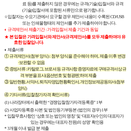
료 등
)
를 제출하지 않은 경우에는 규격
(
기술
)
입찰서와 규격
(
기술
)
입찰서에 포함된 서류만으로 평가합니다
.
○
입찰자는 수요기관에서 요구할 경우 제안서 내용이 수록된
CD/USB
또는 인쇄물형태의 제안서를 추가 제출하여야 합니다
.
◐
규격제안서 제출기간
:
가격입찰서 제출 기간과 동일
★
본 입찰은 가격입찰서와 제안서
(
규격제안서
)
를 모두 제출하여야 유
효한 입찰입니다
.
◐
제출서류
①
규격제안서
(
첨부 양식
) :
첨부 양식을 준수해야 하며
,
제출 이후 변경
·
보완할 수 없음
②
증빙서류
:
카탈로그
,
브로셔 등 규격사항 증명자료에 구매규격서상 규
격 부분을 표시
(
옵션번호 및 형광펜
)
하여 제출
③
일반현황
,
서약서
,
퇴직자영입현황확인서
,
개인정보제공동의서
(
첨부
양식
)
④
기타서류
(
입찰참가자격 확인서류
)
(1)
나라장터에서 출력한
“
경쟁입찰참가자격등록증
” 1
부
(2)
사업자등록증 사본 및 법인등기부등본
(
법인의 경우
) 1
부
*
입찰무효사항인
‘
상호 또는 법인의 명칭
’
및
‘
대표자
(
수인의 대표자가
있는 경우에는 대표자 전원
)
의 성명
’
확인용
* 3
개월 이내 발급 분 제출