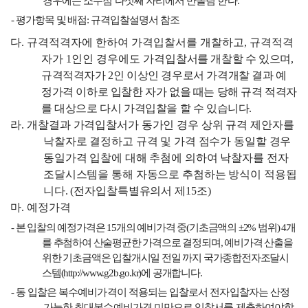
경우에는 소수점 다섯째 자리에서 반올림 한다
.
-
평가항목 및 배점
:
규격입찰설명서 참조
다
.
규격적격자에 한하여 가격입찰서를 개찰하고
,
규격적격
자가
1
인인 경우에도 가격입
찰서를 개찰할 수 있으며
,
규격적격자가
2
인 이상인 경우로서 가격개찰 결과 예
정가격 이하로 입찰한 자가 없을 때는 당해 규격 적격자
를 대상으로 다시 가격입찰을 할 수 있습니다
.
라
.
개찰결과 가격입찰서가 동가인 경우 상위 규격 제안자를
낙찰자로 결정하고 규격 및 가격 점수가 동일할 경우
동일가격 입찰에 대해 추첨에 의하여 낙찰자를 전자
조달시스템을 통해 자동으로 추첨하는 방식이 적용됩
니다
. (
전자입찰특별유의서 제
15
조
)
마
.
예정가격
-
본 입찰의 예정가격은
15
개의 예비가격 중
(
기초금액의
±2%
범위
) 4
개
를 추첨하여 산술평균한 가격으로 결정되며
,
예비가격 산출을
위한 기초금액은 입찰개시일 전일 까지 국가종합전자조달시
스템
(http://www.g2b.go.kr)
에 공개합니다
.
-
동 입찰은 복수예비가격이 적용되는 입찰로서 전자입찰자는 산정
가능한 최대복수예비가격 미만으로 입찰서를 제출하여야합