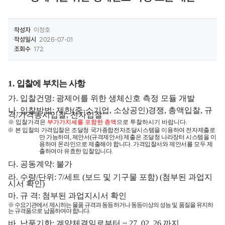
작성자
이정호
작성일시
2026-07-01
조회수
172
1.
입찰에 부치는 사항
가
.
입찰건명
:
광제어를 위한 생체신호 측정 모듈 개발
나
.
입찰방법
:
제한
(
중
·
소기업
,
소상공인
)
경쟁
,
총액입찰
,
규
격
/
가격동시입찰
,
전자입찰
※
입찰가격은
부가가치세를 포함한 총액
으로 투찰하시기 바랍니다
.
※
본 입찰의 가격입찰은 조달청 국가종합전자조달시스템을 이용하여 전자제출로
만 가능하며
,
제안서
(
규격제안서
)
제출은
조
달청 나라장터 시스템을 이
용하여 온라인으
로 제출해야 합니다
.
가격입찰서와 제안서를 모두 제
출하여야 유효한 입찰입니다
.
다
.
공동계약
:
불가
라
.
수량
/
단위
: 7/
세트
(
보드 및 기구물 포함
) (
첨부된 과업지
시서 확인
)
마
.
규 격
:
첨부된 과업지시서 확인
※
수요기관에서 제시하는 물품 규격과 동등하거나 동등이상의 성능 및 품질을 유지하
는 규격품으로 납품하여야 합니다
.
바
.
납품기한
:
계약체결일로부터
~ 27. 02. 26
까지