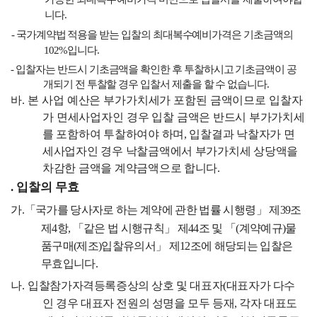
니다
.
-
국가계약법 적용을 받는 입찰의 최대복수예비가격은 기초금액의
102%
입니다
.
-
입찰자는 반드시 기초금액을 확인한 후 투찰하시고 기초금액이 공
개되기 전 투찰할 경우 입찰서 제출을 할 수 없습니다
.
바
.
본 사업 예산은 부가가치세가 포함된 금액이므로 입찰자
가 면세사업자인 경우 입찰
금액은 반드시 부가가치세
를 포함하여 투찰하여야 하며
,
입찰결과 낙찰자가 면
세사업자인 경우 낙찰금액에서 부가가치세 상당액을
차감한 금액을 계약금액으로 합니다
.
.
입찰의 무효
가
.
「
국가를 당사자로 하는 계약에 관한 법률 시행령
」
제
39
조
제
4
항
,
「
같은 법 시행규칙
」
제
44
조 및
「
(
계약예규
)
물
품구매
(
제조
)
입찰유의서
」
제
12
조에 해당되는 입찰은
무효입니다
.
나
.
입찰참가자격등록증상의 상호 및 대표자
(
대표자가 다수
인 경우 대표자 전원의 성명을 모두 등재
,
각자 대표도