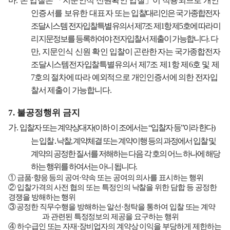
마
.
본 입찰은
「
지문인식 신원확인 입찰
」
이 적용되므로 개인
인증서를 보유한 대표자
또는
입찰
대리인은 국가종합전자
조달시스템 전자입찰특별유의서 제
7
조 제
1
항 제
5
호에
따라 미
리 지문
정보를 등록하여야 전자입찰서 제출이 가능합니
다
.
다
만
,
지문인식 신원
확인
입찰이 곤란한 자는 국가종합전자
조달시스템전자입찰특별유의서 제
7
조 제
1
항
제
6
호 및
제
7
호의 절차에 따라 예외적으로 개인인증서에 의한 전자입
찰서 제출이 가능합니다
.
7.
불공정행위 금지
가
.
입찰자 또는 계약상대자
(
이하 이 조에서는
“
입찰자 등
”
이라 한다
)
는 입찰
․
낙찰
,
계약체결 또는 계약이행 등의 과정에서 입찰 및
계약의 공정한 질서를 저해하는 다음 각 호의 어느 하나에 해당
하는 행위를 하여서는 아니 됩니다
.
①
금품
·
향응 등의 공여
·
약속 또는 공여의 의사를 표시하는 행위
②
입찰가격의 사전 협의 또는 특정인의 낙찰을 위한 담합 등 공정한
경쟁을 방해하는 행위
③
공정한 직무수행을 방해하는 알선
·
청탁을 통하여 입찰 또는 계약
과 관련된 특정정보의 제공을 요구하는 행위
④
하수급인 또는 자재
·
장비업자의 계약상 이익을 부당하게 제한하는