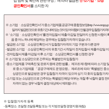
업 범위 및 확인에 관한 규정
」
에 따라 발급된
중
·
소기업ㆍ소상
공인확인서
를 소지한 자
※
소기업ㆍ소상공인확인서
’
가 중소기업제품 공공구매 종합정보망
(http://www.smpp.go.
일까지 발급된 것으로 유효기간 내에 있는 것이 있어야 함
)
이 안 될 경우 입찰참가자격
※
‘
소기업ㆍ소상공인확인서
’
를 전자입찰서 제출 마감일 전일까지 신청한 사항이 
음 중 어느 하나에 해당하는 경우에는 입찰참가자격이 없습니다
.
-
발급된 소기업ㆍ소상공인확인서가 입찰참가자격의 기업 구분과 다른 경우
-
발급된 소기업ㆍ소상공인확인서의 유효기간 시작일이 전자입찰서 제출 마감일 이
-
전자입찰서 제출 마감일 이후 소기업ㆍ소상공인확인서를 신청한 경우
※
소기업 및 소상공인으로 간주되는 특별법인의 입찰참가
-
중소기업제품 구매촉진 및 판로지원에 관한 법률
」
제
33
조제
1
항에 따라 소기업 
로 중소기업제품
「
공공구매제도 운영요령
」
제
45
조에 따라
‘
특별법인 중소
상공인으로 발급받은 경우 입찰참가 자격이 있으며 상기 각 호의 입찰참가자
-
소기업 또는 소상공인으로 간주되는 특별법인 해당 여부는 개찰 후 낙찰자 결정 
자격이 없는 경우 낙찰자 결정 대상에서 제외됩니다
.
※
입찰참가자격 등록
-
등록장소
:
조달청 조달등록팀 또는 각 지방조달청 경영지원과
(
팀
)