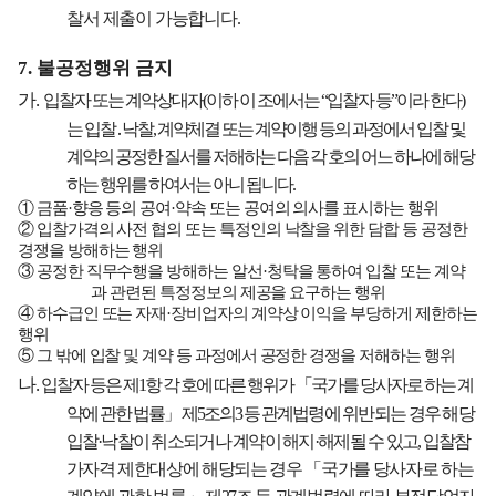
찰서 제출이 가능합니다
.
7.
불공정행위 금지
가
.
입찰자 또는 계약상대자
(
이하 이 조에서는
“
입찰자 등
”
이라 한다
)
는 입찰
․
낙찰
,
계약체결 또는 계약이행 등의 과정에서 입찰 및
계약의 공정한 질서를 저해하는 다음 각 호의 어느 하나에 해당
하는 행위를 하여서는 아니 됩니다
.
①
금품
·
향응 등의 공여
·
약속 또는 공여의 의사를 표시하는 행위
②
입찰가격의 사전 협의 또는 특정인의 낙찰을 위한 담합 등 공정한
경쟁을 방해하는 행위
③
공정한 직무수행을 방해하는 알선
·
청탁을 통하여 입찰 또는 계약
과 관련된 특정정보의 제공을 요구하는 행위
④
하수급인 또는 자재
·
장비업자의 계약상 이익을 부당하게 제한하는
행위
⑤
그 밖에 입찰 및 계약 등 과정에서 공정한 경쟁을 저해하는 행위
나
.
입찰자 등은 제
1
항 각 호에 따른 행위가
「
국가를 당사자로 하는 계
약에 관한 법률
」
제
5
조의
3
등
관계법령에 위반되는 경우 해당
입찰
·
낙찰이 취소되거나 계약이 해지
·
해제될 수 있고
,
입찰참
가
자격 제한대상에 해당되는 경우
「
국가를 당사자로 하는