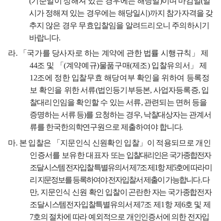
(
기준일이 정해져 있는 경우에는
해당일
)
이며 마감일
(
일
시가 정해져 있는 경우에는 해당일시
)
까지 참가자격을 갖
추지 않은 경우 무효입찰임을 알려드리오니 주의하시기
바랍니다
.
라
.
「
국가를 당사자로 하는 계약에 관한 법률 시행규칙
」
제
44
조 및
「
(
계약예규
)
물품구매
(
제조
)
입찰유의서
」
제
12
조에 정한 입찰무효 해당여부 확인을 위하여 등록정
보 확인을
위한 서류
(
법인등기부등본
,
사업자등록증
,
입
찰대리인임을 확인할 수 있는 서류
,
관련되는
면허 등을
증명하는 서류 등
)
를 요청하는 경우
,
낙찰대상자는 관계서
류를 한국한의학연구원으로 제출하여야 합니다
.
마
.
본 입찰은
「
지문인식 신원확인 입찰
」
이 적용되므로 개인
인증서를 보유한 대표자
또는
입찰
대리인은 국가종합전자
조달시스템 전자입찰특별유의서 제
7
조 제
1
항 제
5
호에
따라 미
리 지문
정보를 등록하여야 전자입찰서 제출이 가능합니
다
.
다
만
,
지문인식 신원
확인
입찰이 곤란한 자는 국가종합전자
조달시스템전자입찰특별유의서 제
7
조 제
1
항
제
6
호 및
제
7
호의 절차에 따라 예외적으로 개인인증서에 의한 전자입