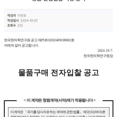
작성자
이정호
작성일시
2024-10-07
조회수
312
한국한의학연구원 공고 제
PUR10202409100002
호
아래와 같이 공고합니다
.
2024. 10. 7.
한국한의학연구원장
물품구매 전자입찰 공고
<
이 계약은 청렴계약
(
서약
)
제가 적용됩니다
>
이 계약은
「
국가를 당사자로 하는 계약에 관한 법률
」
제
5
조의
2
에 따른