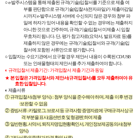
○
e-
발주시스템을 통해 제출된 규격
(
기술
)
입찰서를 기준으로 제출 여
부를 판단함으로 규격
(
기술
)
입찰서
(
전자파일
)
가 제출마감일
시까지
e-
발주시스템 서버에 수신되지 않은 경우와 첨부 파
일에 하자가 있어 내용을 확인할 수 없는 경우에는 제출하지
아니한 것으로 간주하며
,
규격
(
기술
)
입찰서 미제출 시 입찰
무효처리 됩니다
.
단
,
평가 참고자료
(
요약서
,
발표자료 등
)
를
제출하지 않은 경우에는 규격
(
기술
)
입찰서와 규격
(
기술
)
입
찰서에 포함된 서류만으로 평가합니다
.
○
입찰자는 수요기관에서 요구할 경우 제안서 내용이 수록된
CD/USB
또는 인쇄물형태의 제안서를 추가 제출하여야 합니다
.
◐
규격입찰서 제출기간
:
가격입찰서 제출 기간과 동일
★
본 입찰은 가격입찰서와 제안서
(
규격입찰서
)
를 모두 제출하여야 유
효한 입찰입니다
.
◐
제출서류
①
규격입찰서
(
첨부 양식
) :
첨부 양식을 준수해야 하며
,
제출 이후 변경
·
보완할 수 없음
②
증빙서류
:
카탈로그
,
브로셔 등 규격사항 증명자료에 구매규격서상 규
격 부분을 표시
(
옵션번호 및 형광펜
)
하여 제출
③
일반현황
,
서약서
,
퇴직자영입현황확인서
,
개인정보제공동의서
(
첨부
양식
)
④
기타서류
(
입찰참가자격 확인서류
)