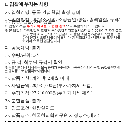
1.
입찰에 부치는 사항
가
.
입찰건명
:
동물 간접혈압 측정 장비
나
.
입찰방법
:
제한
(
소기업
,
소상공인
)
경쟁
,
총액입찰
,
규격
/
가격동시입찰
,
전자입찰
※
입찰가격은
부가가치세를 포함한 총액
으로 투찰하시기 바랍니다
.
※
본 입찰의 가격입찰은 조달청 국가종합전자조달시스템을 이용하여 전자제출로
만 가능하며
,
제안서
(
규격입찰서
)
제출은 조
달청
e-
발주시스템을 이용
하여 온라인으
로 제출해야 합니다
.
가격입찰서와 제안서를 모두 제출
하여야 유효한 입찰입니다
.
다
.
공동계약
:
불가
라
.
수량
/
단위
: 1/
식
마
.
규 격
:
첨부된 규격서 확인
※
수요기관에서 제시하는 물품 규격과 동등하거나 동등이상의 성능 및 품질을 유지하
는 규격품으로 납품하여야 합니다
.
바
.
납품기한
:
계약 후
2
개월 이내
사
.
사업금액
: 29,931,000
원
(
부가가치세 포함
)
아
.
추정가격
: 27,210,000
원
(
부가가치세 제외
)
자
.
분할납품
:
불가
차
.
인도조건
:
현장설치도
카
.
납품장소
:
한국한의학연구원 지정장소
(
대전
)