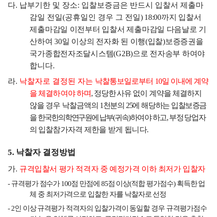
다
.
납부기한 및 장소
:
입찰보증금은 반드시 입찰서 제출마
감일 전일
(
공휴일인 경우 그
전일
) 18:00
까지
입찰서
제출마감일 이전부터 입찰서 제출마감일 다음날로 기
산하여
30
일 이상의 전자화 된 이행
(
입찰
)
보증증권을
국가종합전자조달시스템
(G2B)
으로
전자송부 하여야
합니다
.
라
.
낙찰자로 결정된 자는
낙찰통보일로부터
10
일 이내에 계약
을 체결하여야 하며
,
정당한
사유 없이 계약을 체결하지
않을 경우 낙찰금액의
1
천분의
25
에 해당하는 입
찰보증금
을
한국한의학연구원에 납
부
(
귀속
)
하여야
하고
,
부정당업자
의 입찰참가
자격 제한을 받게 됩니다
.
5.
낙찰자 결정방법
가
.
규격입찰서 평가 적격자 중 예정가격 이하 최저가 입찰자
-
규격평가 점수가
100
점 만점에
85
점 이상
(
적합 평가점수
)
획득한 업
체 중 최저가격으로 입찰한 자를 낙찰자로 선정
- 2
인 이상 규격평가 적격자의 입찰가격이 동일할 경우 규격평가점수