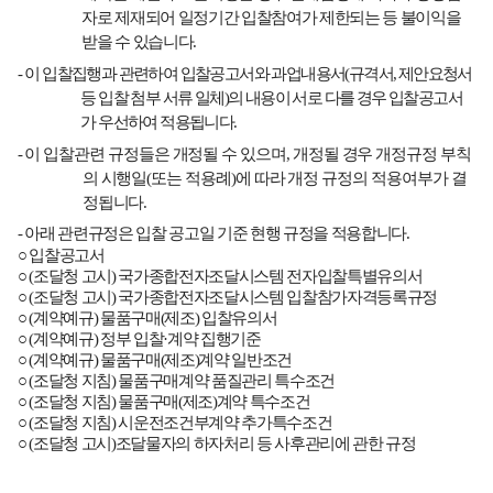
자로 제재되어 일정기간 입찰참여가 제한되는 등 불이익을
받을 수 있습니다
.
-
이 입찰집행과 관련하여 입찰공고서와 과업내용서
(
규격서
,
제안요청서
등 입찰 첨부 서류 일체
)
의 내용이 서로 다를 경우 입찰공고서
가 우선하여 적용됩니다
.
-
이 입찰관련 규정들은 개정될 수 있으며
,
개정될 경우 개정규정 부칙
의 시행일
(
또는 적용례
)
에 따라 개정 규정의 적용여부가 결
정됩니다
.
-
아래 관련규정은 입찰 공고일 기준 현행 규정을 적용합니다
.
○
입찰공고서
○
(
조달청 고시
)
국가종합전자조달시스템 전자입찰특별유의서
○
(
조달청 고시
)
국가종합전자조달시스템 입찰참가자격등록규정
○
(
계약예규
)
물품구매
(
제조
)
입찰유의서
○
(
계약예규
)
정부 입찰
·
계약 집행기준
○
(
계약예규
)
물품구매
(
제조
)
계약 일반조건
○
(
조달청 지침
)
물품구매계약 품질관리 특수조건
○
(
조달청 지침
)
물품구매
(
제조
)
계약 특수조건
○
(
조달청 지침
)
시운전조건부계약 추가특수조건
○
(
조달청 고시
)
조달물자의 하자처리 등 사후관리에 관한 규정