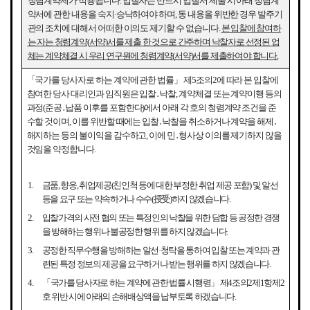
청렴계약제가 적용됩니다
.
입찰자는 반드시 입찰서 제출 시 아래 청렴계
약서에 관한 내용을 숙지
·
승낙하여야 하며
,
동 내용을 위반한 경우 발주기
관의 조치에 대해서 어떠한 이의도 제기할 수 없습니다
.
본 입찰에 참여하
는 자는 청렴계약
(
서약
)
서를 제출 한 것으로 간주하며 낙찰자로 선정된 업
체는 계약체결 시 우리 연구원에 청렴계약
(
서약
)
서를 제출하여야 합니다
.
「
국가를 당사자로 하는 계약에 관한 법률
」
제
5
조의
2
에 따라 본 입찰에
참여한 당사 대리인과 임직원은
입찰
․
낙찰
,
계약체결 또는 계약이행 등의
과정
(
준공
․
납품 이후를 포함한다
)
에서 아래 각 호의 청렴계약 조건을 준
수할 것이며
,
이를 위반할 때에는 입찰
․
낙찰을 취소하거나 계약을 해제
․
해지하는 등의 불이익을 감수하고
,
이에 민
․
형사상 이의를 제기하지 않을
것임을 약정합니다
.
1.
금품
,
향응
,
취업제공
(
친인척 등에 대한 부정한 취업 제공 포함
)
및 알선
등을 요구 또는 약속하거나 수수
(
授受
)
하지 않겠습니다
.
2.
입찰가격의 사전 협의 또는 특정인의 낙찰을 위한 담합 등 공정한 경쟁
을 방해하는 행위나 불공정한 행위를 하지 않겠습니다
.
3.
공정한 직무수행을 방해하는 알선
·
청탁을 통하여 입찰 또는 계약과 관
련된 특정 정보의 제공을 요구하거나 받는 행위를 하지 않겠습니다
.
4.
「
국가를 당사자로 하는 계약에 관한 법률 시행령
」
제
4
조의
2
제
1
항제
2
호 위반 시에 아래의 손해배상액을 납부토록 하겠습니다
.