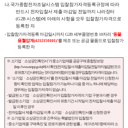
나
.
국가종합전자조달시스템 입찰참가자격등록규정에 따라
반드시 전자입찰서 제출 마감일 전일까지 나라장터
(G2B
시스템
)
에 아래의 사항을 모두 입찰참가자격으로
등록한 자
-
입찰참가자격등록 마감일시까지
G2B
세부품명번호
10
자리
‘
동물
용혈압계
(
4212150101)
’
를 제조 또는 공급 물품으로 입찰참가
등록한 자
※
소기업ㆍ소상공인확인서
’
가 중소기업제품 공공구매 종합정보망
(http://www.smpp.go.kr)
에서 확인
(
전자입찰서
제출
마감일 전일까지 발급된 것으
로 유효기간 내에 있는 것이 있어야 함
)
이 안 될 경우 입찰참가자격이 없습니다
.
※
‘
소기업ㆍ소상공인확인서
’
를 전자입찰서 제출 마감일 전일까지 신청한 사
항이 확인된 업체는 입찰참가가 가능하나 다음 중 어느 하나에 해당하는
경우에는 입찰참가자격이 없습니다
.
-
발급된 소기업ㆍ소상공인확인서가 입찰참가자격의 기업 구분과 다른 경우
-
발급된 소기업ㆍ소상공인확인서의 유효기간 시작일이 전자입찰서 제출 마감
일 이후인 경우
-
전자입찰서 제출 마감일 이후 소기업ㆍ소상공인확인서를 신청한 경우
※
소기업 및 소상공인으로 간주되는 특별법인의 입찰참가
-
중소기업제품 구매촉진 및 판로지원에 관한 법률
」
제
33
조제
1
항에 따라 소