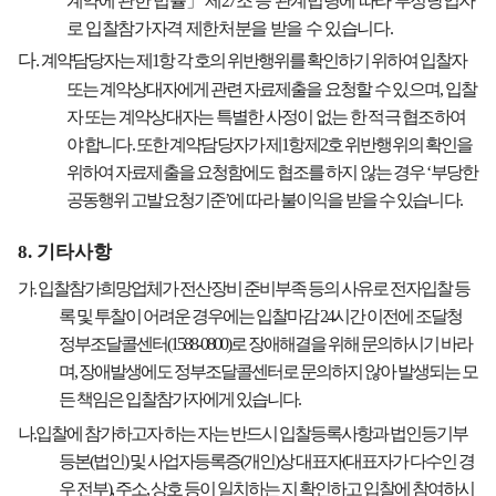
계약에 관한 법률
」
제
27
조 등 관계법령에 따라 부정당업자
로 입찰참가자격 제한처분을 받을 수 있습니다
.
다
.
계약담당자는 제
1
항 각 호의 위반행위를 확인하기 위하여 입찰자
또는 계약상대자에게 관련 자료
제출을 요청할 수 있으며
,
입찰
자 또는 계약상대자는 특별한 사정이 없는 한 적극 협조하여
야
합니다
.
또한 계약담당자가 제
1
항제
2
호 위반행위의 확인을
위하여 자료제출을 요청함에도 협조를 하지 않는 경우
‘
부당한
공동행위 고발요청기준
’
에 따라 불이익을 받을 수 있습니다
.
8.
기타사항
가
.
입찰참가희망업체가 전산장비 준비부족 등의 사유로 전자입찰 등
록 및 투찰이 어려운 경우에는 입찰마감
24
시간 이전에 조달청
정부조달콜센터
(1588-0800)
로 장애해결을 위해 문의하시기 바라
며
,
장애발생에도 정부조달콜센터로 문의하지 않아 발생되는 모
든 책임은 입찰참가자에게 있습니다
.
나
.
입찰에 참가하고자 하는 자는 반드시 입찰등록사항과 법인등기부
등본
(
법인
)
및 사업자등록증
(
개인
)
상 대표자
(
대표자가 다수인 경
우 전부
),
주소
,
상호 등이 일치하는 지 확인하고 입찰에 참여하시