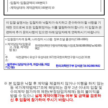
-
입찰자
:
입찰금액의
100
분의
5
-
계약상대자
:
계약금액의
100
분의
10
이 입찰 설명서는 입찰자와 낙찰자가 숙지하고 준수하여야 할 사항을 기
재한 것으로써 모든 입찰희망자는 이를 열람하여야 합니다
.
이 입찰과 관
련하여 추가 문의사항이 있으면 아래 담당자에게 연락하시기 바랍니다
.
○
입찰참가자격 등록
,
나라장터 시스템
:
정부조달 콜센터
(1588-0800)
○
계약담당자
(
입찰공
한국한의학연구원 재무회계팀 이정호
, Tel. 042-868-9366, Fax. 042-863-
고
,
개찰
,
계약방
9422
법 등
):
-
주
대전광역시 유성구 유성대로
1672
한국한의학연구원 다산관
311
호
소
:
○
발주부서 담당자
(
규격
,
과업내용
,
과업
한의과학연구부 강석윤
Tel.
042-868-9642
기간 등
):
※
본 입찰은 낙찰 후 계약을 체결하지 않거나 이행을 하지 않는
등 국가계약법제
27
조에 해당되는 경우
2
년 이내의 입찰 및
수의계약 참가자격 제한
(
부정당업자제재
)
등의 불이익을
받을 수 있으니
실제 계약이행가능 여부 및 금액을 검토하
신 후 입찰에 참가하여 주시기 바랍니다
.