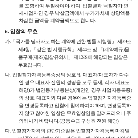
를 포함하여 투찰하여야 하며
,
입찰결과 낙찰자가 면
세사업자인 경우 낙찰금액에서 부가가치세 상당액을
차감한 금액을 계약금액으로 합니다
.
6.
입찰의 무효
가
.
「
국가를 당사자로 하는 계약에 관한 법률 시행령
」
제
39
조
제
4
항
,
「
같은 법 시행규칙
」
제
44
조 및
「
(
계약예규
)
물
품구매
(
제조
)
입찰유의서
」
제
12
조에 해당되는 입찰은
무효입니다
.
나
.
입찰참가자격등록증상의 상호 및 대표자
(
대표자가 다수
인 경우 대표자 전원의 성명을 모두 등재
,
각자 대표도
해당
)
가 법인등기부등본상
(
개인인 경우 사업자등록증
)
의 상호
,
대표자와 다른 경우에는 입찰참가자격등록증
을 변경등록하고 입찰에 참여하여야 하며
,
변경등록하
지 않고 참여한 입찰은 무효입찰임을 알려드리오니 주
의하시기 바랍니다
.(
공동수급 구성원 전원 해당
)
다
.
입찰참가자격의 판단기준일은 입찰참가자격등록 마감일