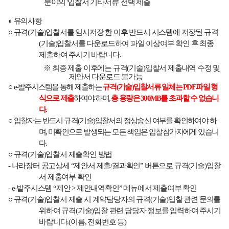
분야의
'
입찰서 기타서류
'
선택 제출
◐
유의사항
○
규격
(
기술
)
입찰서를 임시저장 한 이후 반드시 시스템에 저장된 규격
(
기술
)
입찰서를 다운로드하여 파일 이상여부 확인 후 최종
제출하여 주시기 바랍니다
.
※
최종 제출 이후에는 규격
(
기술
)
입찰서 제출내역 수정 및
제안서 다운로드 불가능
○
e-
발주시스템을 통해 제출하는
규격
(
기술
)
입찰서류 일체는
PDF
파일 형
식으로 제출
하여야 하며
,
총 용량은
300MB
를 초과할 수 없습니
다
.
○
입찰자는 반드시 규격
(
기술
)
입찰서의 정상송신 여부를 확인하여야 하
며
,
미확인으로 발생되는 모든 책임은 입찰참가자에게 있습니
다
.
○
규격
(
기술
)
입찰서 제출확인 방법
-
나라장터 공고상세
“
제안서 제출
/
결과확인
”
버튼으로 규격
(
기술
)
입찰
서 제출여부 확인
-
e-
발주시스템
“
제안
>
제안내역확인
”
메뉴에서 제출여부 확인
○
규격
(
기술
)
입찰서 제출 시 계약담당자의 규격
(
기술
)
입찰 관련 문의를
위하여 규격
(
기술
)
입찰 관련 담당자 정보를 입력하여 주시기
바랍니다
.(
이름
,
전화번호 등
)