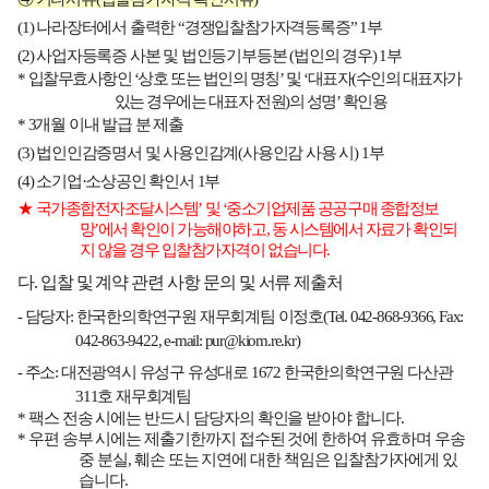
(1)
나라장터에서 출력한
“
경쟁입찰참가자격등록증
” 1
부
(2)
사업자등록증 사본 및 법인등기부등본
(
법인의 경우
) 1
부
*
입찰무효사항인
‘
상호 또는 법인의 명칭
’
및
‘
대표자
(
수인의 대표자가
있는 경우에는 대표자 전원
)
의 성명
’
확인용
* 3
개월 이내 발급 분 제출
(3)
법인인감증명서 및 사용인감계
(
사용인감 사용 시
) 1
부
(4)
소기업
·
소상공인 확인서
1
부
★
국가종합전자조달시스템
’
및
‘
중소기업제품 공공구매 종합정보
망
’
에서 확인이 가능해야하고
,
동 시스템에서 자료가 확인되
지 않을 경우 입찰참가자격이 없습니다
.
다
.
입찰 및 계약 관련 사항 문의 및 서류 제출처
-
담당자
:
한국한의학연구원 재무회계팀 이정호
(Tel. 042-868-9366, Fax:
042-863-9422, e-mail:
pur@kiom.re.kr
)
-
주소
:
대전광역시 유성구 유성대로
1672
한국한의학연구원 다산관
311
호 재무회계팀
*
팩스 전송 시에는 반드시 담당자의 확인을 받아야 합니다
.
*
우편 송부 시에는 제출기한까지 접수된 것에 한하여 유효하며 우송
중 분실
,
훼손 또는 지연에 대한 책임은 입찰참가자에게 있
습니다
.