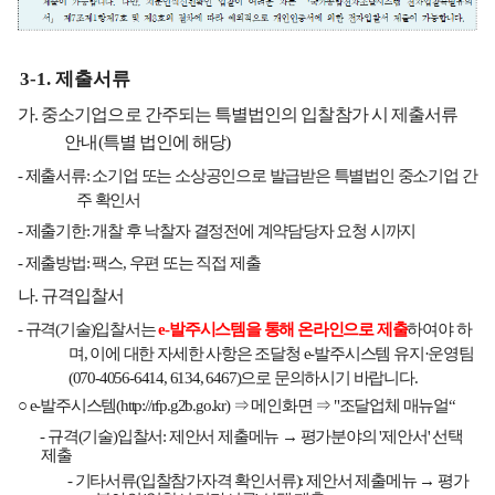
3-1.
제출서류
가
.
중소기업으로 간주되는 특별법인의 입찰참가 시 제출서류
안내
(
특별 법인에 해당
)
-
제출서류
:
소기업 또는 소상공인으로 발급받은 특별법인 중소기업 간
주 확인서
-
제출기한
:
개찰 후 낙찰자 결정전에 계약담당자 요청 시까지
-
제출방법
:
팩스
,
우편 또는 직접 제출
나
.
규격입찰서
-
규격
(
기술
)
입찰서는
e-
발주시스템을 통해 온라인으로 제출
하여야 하
며
,
이에 대한 자세한 사항은 조달청
e-
발주시스템 유지
·
운영팀
(070-4056-6414, 6134, 6467)
으로 문의하시기 바랍니다
.
○
e-
발주시스템
(http://rfp.g2b.go.kr)
⇒
메인화면
⇒
"
조달업체 매뉴얼
“
-
규격
(
기술
)
입찰서
:
제안서 제출메뉴
→
평가분야의
'
제안서
'
선택
제출
-
기타서류
(
입찰참가자격 확인서류
):
제안서 제출메뉴
→
평가