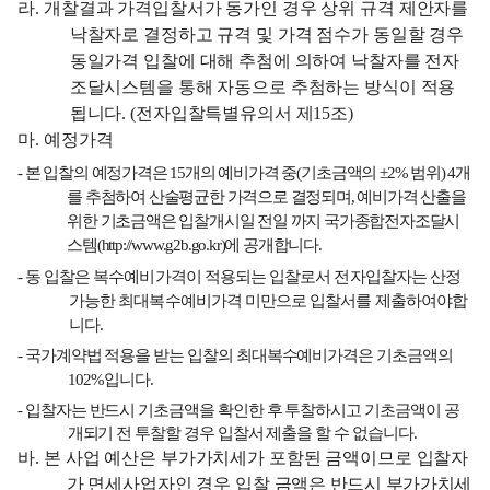
라
.
개찰결과 가격입찰서가 동가인 경우 상위 규격 제안자를
낙찰자로 결정하고 규격 및 가격 점수가 동일할 경우
동일가격 입찰에 대해 추첨에 의하여 낙찰자를 전자
조달시스템을 통해 자동으로 추첨하는 방식이 적용
됩니다
. (
전자입찰특별유의서 제
15
조
)
마
.
예정가격
-
본 입찰의 예정가격은
15
개의 예비가격 중
(
기초금액의
±2%
범위
) 4
개
를 추첨하여 산술평균한 가격으로 결정되며
,
예비가격 산출을
위한 기초금액은 입찰개시일 전일 까지 국가종합전자조달시
스템
(http://www.g2b.go.kr)
에 공개합니다
.
-
동 입찰은 복수예비가격이 적용되는 입찰로서 전자입찰자는 산정
가능한 최대복수예비가격 미만으로 입찰서를 제출하여야합
니다
.
-
국가계약법 적용을 받는 입찰의 최대복수예비가격은 기초금액의
102%
입니다
.
-
입찰자는 반드시 기초금액을 확인한 후 투찰하시고 기초금액이 공
개되기 전 투찰할 경우 입찰서 제출을 할 수 없습니다
.
바
.
본 사업 예산은 부가가치세가 포함된 금액이므로 입찰자
가 면세사업자인 경우 입찰
금액은 반드시 부가가치세