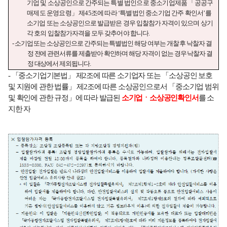
기업 및 소상공인으로 간주되는
특별 법인으로 중소기업제품
「
공공구
매제도 운영요령
」
제
45
조에 따라
‘
특별법인 중소기업 간주 확인서
’
를
소기업 또는 소상공인으로 발급받은 경우 입찰참가 자격이 있으며 상기
각 호의 입찰참가자격을 모두 갖추어야 합니다
.
-
소기업 또는 소상공인으로 간주되는 특별법인 해당 여부는 개찰 후 낙찰자 결
정 전에 관련서류를 제출받아 확인하며 해당 자격이 없는 경우 낙찰자 결
정 대상에서 제외됩니다
.
-
「
중소기업기본법
」
제
2
조에 따른 소기업자 또는
「
소상공인 보호
및 지원에 관한 법률
」
제
2
조에 따른 소상공인으로서
「
중소기업 범위
및 확인에 관한 규정
」
에 따라 발급된
소기업ㆍ소상공인확인서
를 소
지한 자