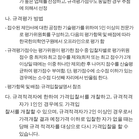
가 높은 업체를 선정하고
,
규격평가점수도 동일한 경우 추첨
에 의해서 선정
나
.
규격평가 방법
-
접수된 제안서에 대한 공정한 기술평가를 위하여
5
인 이상의 전문가
로 평가위원회를 구성하고
,
다음의 평가항목 및 배점에 따라
한국한의학연구원에서 오프라인으로 평가 함
-
규격평가점수는 평가위원이 평가한 점수 중 입찰자별로 평가위원
점수 중 최저와 최고 점수를 제외
(
최저
또는 최고 점수가
2
개
이상일 때에는 이중 하나만 제외
)
한 후 나머지 점수를 산술평
균하여 평가점수 부여함
.
단
,
평가점수에 소수점 이하가 있는
경우에는 소수점 다섯째 자리에서 반올림 한다
.
-
평가항목 및 배점
:
규격입찰설명서 참조
다
.
규격적격자에 한하여 가격입찰서를 개찰하고
,
규격적격
자가
1
인인 경우에도 가격입
찰서를 개찰할 수 있으며
,
규격적격자가
2
인 이상인 경우로서
가격개찰 결과 예정가격 이하로 입찰한 자가 없을 때는
당해 규격 적격자를 대상으로 다시 가격입찰을 할 수
있습니다
.