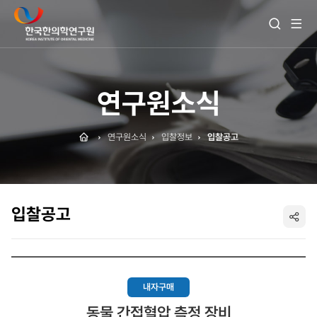
전
검
체
색
메
열
뉴
기
보
기
연구원소식
Home
연구원소식
입찰정보
입찰공고
입찰공고
SNS
공
유
내자구매
동물 간접혈압 측정 장비