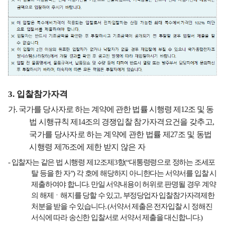
3.
입찰참가자격
가
.
국가를 당사자로 하는 계약에 관한 법률 시행령 제
12
조 및 동
법 시행규칙 제
14
조의 경쟁
입찰 참가자격요건을 갖추고
,
국가를 당사자로 하는 계약에 관한 법률 제
27
조 및 동법
시행령 제
76
조에 제한 받지 않은 자
-
입찰자는 같은 법 시행령 제
12
조제
3
항
(
“
대통령령으로 정하는 조세포
탈 등을 한 자
”)
각 호에 해당하지 아니한다는 서약서를 입찰 시
제출하여야 합니다
.
만일 서약내용이 허위로 판명될 경우 계약
의 해제ㆍ해지를 당할 수 있고
,
부정당업자 입찰참가자격제한
처분을 받을 수 있습니다
. (
서약서 제출은 전자입찰 시 정해진
서식에 따라 송신한 입찰서로 서약서 제출을 대신합니다
.)