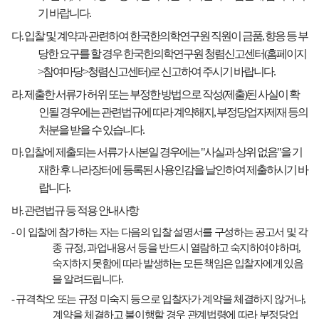
기 바랍니다
.
다
.
입찰 및 계약과 관련하여 한국한의학연구원 직원이 금품
,
향응 등 부
당한 요구를 할 경우 한국한의학연구원 청렴신고센터
(
홈페이지
>
참여마당
>
청렴신고센터
)
로 신고하여 주시기 바랍니다
.
라
.
제출한 서류가 허위 또는 부정한 방법으로 작성
(
제출
)
된 사실이 확
인될 경우에는 관련법규에 따라 계약해지
,
부정당업자제재 등의
처분을 받을 수 있습니다
.
마
.
입찰에 제출되는 서류가 사본일 경우에는
"
사실과 상위 없음
"
을 기
재한 후 나라장터에 등록된 사용인감을 날인하여 제출하시기 바
랍니다
.
바
.
관련법규 등 적용 안내사항
-
이 입찰에 참가하는 자는 다음의 입찰 설명서를 구성하는 공고서 및 각
종 규정
,
과업내용서 등을 반드시
열람하고 숙지하여야 하며
,
숙지하지 못함에 따라 발생하는 모든 책임은 입찰자에게 있음
을 알려드립니다
.
-
규격착오 또는 규정 미숙지 등으로 입찰자가 계약을 체결하지 않거나
,
계약을 체결하고 불이행할 경우 관계법령에 따라 부정당업