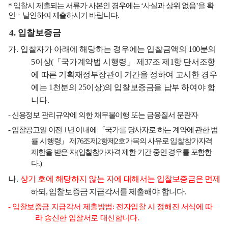
*
입찰시 제출되는 서류가 사본인 경우에는
‘
사실과 상위 없음
’
을 확
인ㆍ날인하여 제출하시기 바랍니다
.
4.
입찰보증금
가
.
입찰자가 아래에 해당하는 경우에는 입찰금액의
100
분의
5
이상
(
「
국가계약법 시행령
」
제
37
조 제
1
항 단서조항
에 따른 기획재정부장관이 기간을 정하여 고시한 경우
에는
1
천분의
25
이상
)
의 입찰보증금을 납부 하여야 합
니다
.
-
신용정보 관리규약에 의한 채무불이행 또는 금융질서 문란자
-
입찰공고일 이전
1
년 이내에
「
국가를 당사자로 하는 계약에 관한 법
률 시행령
」
제
76
조제
2
항제
2
호가목의 사유로 입찰참가자격
제한을 받은 자
(
입찰참가자격 제한 기간 중인 경우를 포함한
다
.)
나
.
상기 호에 해당하지 않는 자에 대해서는
입찰보증금은 면제
하되
,
입찰보증금 지급각서를 제출해야 합니다
.
-
입찰보증금 지급각서 제출방법
:
전자입찰 시 정해진 서식에 따
라 송신한 입찰서로 대신합니다
.