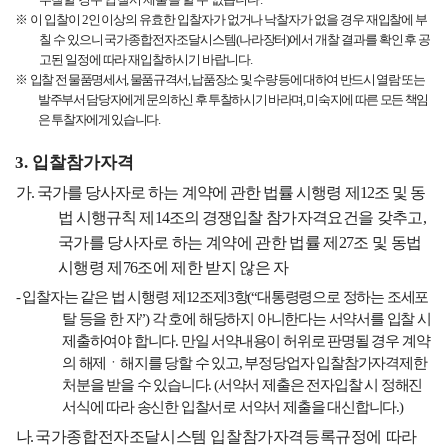
투찰할 경우 입찰서 제출을 할 수 없습니다
.
※
이 입찰이
2
인 이상의 유효한 입찰자가 없거나 낙찰자가 없을 경우 재입찰에 부
칠 수 있으니 국가종합전자조달시스템
(
나라장터
)
에서 개찰 결과를 확인 후 공
고된 일정에 따라 재입찰하시기 바랍니다
.
※
입찰 전 물품명세서
,
물품규격서
,
납품장소 및 수량 등에 대하여 반드시 열람 또는
발주부서 담당자에게 문의하신 후 투찰하시기 바라며
,
미숙지에 따른 모든 책임
은 투찰자에게 있습니다
.
3.
입찰참가자격
가
.
국가를 당사자로 하는 계약에 관한 법률 시행령 제
12
조 및 동
법 시행규칙 제
14
조의 경쟁
입찰 참가자격요건을 갖추고
,
국가를 당사자로 하는 계약에 관한 법률 제
27
조 및 동법
시행령 제
76
조에 제한 받지 않은 자
-
입찰자는 같은 법 시행령 제
12
조제
3
항
(
“
대통령령으로 정하는 조세포
탈 등을 한 자
”)
각 호에 해당하지 아니한다는 서약서를 입찰 시
제출하여야 합니다
.
만일 서약내용이 허위로 판명될 경우 계약
의 해제ㆍ해지를 당할 수 있고
,
부정당업자 입찰참가자격제한
처분을 받을 수 있습니다
. (
서약서 제출은 전자입찰 시 정해진
서식에 따라 송신한 입찰서로 서약서 제출을 대신합니다
.)
나
.
국가종합전자조달시스템 입찰참가자격등록규정에 따라