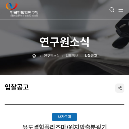
전
검
체
색
메
열
뉴
기
보
기
연구원소식
Home
연구원소식
입찰정보
입찰공고
입찰공고
SNS
공
유
내자구매
유도결합플라즈마/원자방출분광기