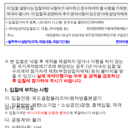
이 입찰 설명서는 입찰자와 낙찰자가 숙지하고 준수하여야 할 사항을 기재한
하여야 합니다
.
이 입찰과 관련하여 추가 문의사항이 있으면 아래 담당자에
○
입찰참가자격 등록
,
나라장터 시스템
:
정부조달 콜센터
(1588-0800)
○
계약담당자
(
입찰공고
,
개찰
,
계약방법 등
):
한국한의학연구원 재무회계팀 
-
주소
:
대전광역시 유성구 유성대로
1672
한국한의학연구원 구암관
2
○
발주부서 담당자
(
규격
,
과업내용
,
과업기간 등
):
한약자원
※
본 입찰은 낙찰 후 계약을 체결하지 않거나 이행을 하지 않는
등 국가계약법제
27
조에 해당되는 경우
2
년 이내의 입찰 및
수의계약 참가자격 제한
(
부정당업자제재
)
등의 불이익을 받
을 수 있으니
실제 계약이행가능 여부 및 금액을 검토하신
후 입찰에 참가하여 주시기 바랍니다
.
1.
입찰에 부치는 사항
가
.
입찰건명
:
유도결합플라즈마
/
원자방출분광기
나
.
입찰방법
:
제한
(
소기업
‧
소상공인
)
경쟁
,
총액입찰
,
적격
심사
,
전자입찰
※
입찰가격은
부가가치세를 포함한 총액
으로 투찰하시기 바랍니다
.
다
.
공동계약
:
불가
라
.
수량
/
단위
: 1/set