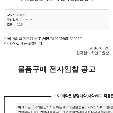
작성자
이정호
작성일시
2026-05-29
조회수
325
한국한의학연구원 공고 제
PUR10202605130002
호
아래와 같이 공고합니다
.
2026. 05. 29.
한국한의학연구원장
물품구매 전자입찰 공고
<
이 계약은 청렴계약
(
서약
)
제가 적용
이 계약은
「
국가를 당사자로 하는 계약에 관한 법률
」
제
5
조의
2
에 따른 
입찰자는 반드시 입찰서 제출 시 아래 청렴계약서에 관한 내용을 숙지
·
승낙