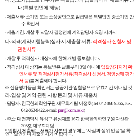
내
(
특별 법인에 해당
)
-
제출서류
:
소기업 또는 소상공인으로 발급받은 특별법인 중소기업 간
주 확인서
-
제출기한
:
개찰 후 낙찰자 결정전에 계약담당자 요청 시까지
다
.
적격
(
계약이행능력
)
심사 시 제출할 서류
:
적격심사 신청서 및
관련서류
-
개찰 후 적격심사 대상자에 한해 개별 통보합니다
.
-
적격심사 대상자는 통보받은 날로부터
3
일 이내에
입찰참가자격 확
인서류 및 적격심사평가서류
(
적격심사 신청서
,
경영상태 평가
서 등
)
를 제출해야 합니다
.
※
신용평가등급 확인서는 공공기관 입찰용으로 유효기간 이내일 것
라
.
입찰 및 계약 관련 사항 문의 및 서류 제출처
-
담당자
:
한국한의학연구원 재무회계팀 이정호
(Tel. 042-868-9366, Fax:
042-863-9422, e-mail:
pur@kiom.re.kr
)
-
주소
:
대전광역시 유성구 유성대로
1672
한국한의학연구원 다산관
205
호 재무회계팀
*
입찰시 제출되는 서류가 사본인 경우에는
‘
사실과 상위 없음
’
을 확
인ㆍ날인하여 제출하시기 바랍니다
.