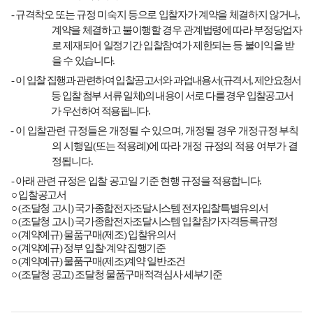
-
규격착오 또는 규정 미숙지 등으로 입찰자가 계약을 체결하지 않거나
,
계약을 체결하고 불이행할 경우 관계법령에 따라 부정당업자
로 제재되어 일정기간 입찰참여가 제한되는 등 불이익을 받
을 수 있습니다
.
-
이 입찰 집행과 관련하여 입찰공고서와 과업내용서
(
규격서
,
제안요청서
등 입찰 첨부 서류 일체
)
의 내용이 서로 다를 경우 입찰공고서
가 우선하여 적용됩니다
.
-
이 입찰관련 규정들은 개정될 수 있으며
,
개정될 경우 개정규정 부칙
의 시행일
(
또는 적용례
)
에 따라 개정 규정의 적용 여부가 결
정됩니다
.
-
아래 관련 규정은 입찰 공고일 기준 현행 규정을 적용합니다
.
○
입찰공고서
○
(
조달청 고시
)
국가종합전자조달시스템 전자입찰특별유의서
○
(
조달청 고시
)
국가종합전자조달시스템 입찰참가자격등록규정
○
(
계약예규
)
물품구매
(
제조
)
입찰유의서
○
(
계약예규
)
정부 입찰
·
계약 집행기준
○
(
계약예규
)
물품구매
(
제조
)
계약 일반조건
○
(
조달청 공고
)
조달청 물품구매적격심사 세부기준