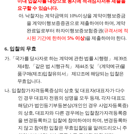
이내 입찰자를 대상으로 동시에 적격심사서류 제출을
요구할 수 있습니다
.
아
.
낙찰자는 계약금액의
10%
이상을 계약이행보증금
을 계약이행보증증권으로 제출하여야 하며
,
계약
완료일로부터 하자이행보증보험증권
(
규격서에 적
시된 기간에 한하여
5%
이상
)
을 제출하여야 한다
.
6.
입찰의 무효
가
.
「
국가를 당사자로 하는 계약에 관한 법률 시행령
」
제
39
조
제
4
항
,
「
같은 법 시행규칙
」
제
44
조 및
「
(
계약예규
)
물
품구매
(
제조
)
입찰유의서
」
제
12
조에 해당되는 입찰은
무효입니다
.
나
.
입찰참가자격등록증상의 상호 및 대표자
(
대표자가 다수
인 경우 대표자 전원의 성명을 모두 등재
,
각자 대표도
해당
)
가 법인등기부등본상
(
개인인 경우 사업자등록증
)
의 상호
,
대표자와 다른 경우에는 입찰참가자격등록증
을 변경등록하고 입찰에 참여하여야 하며
,
변경등록하
지 않고 참여한 입찰은 무효입찰임을 알려드리오니 주