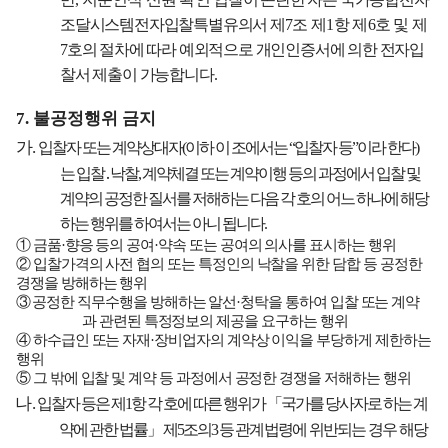
조달시스템전자입찰특별유의서 제
7
조 제
1
항
제
6
호 및
제
7
호의 절차에 따라 예외적으로 개인인증서에 의한 전자입
찰서 제출이 가능합니다
.
7.
불공정행위 금지
가
.
입찰자 또는 계약상대자
(
이하 이 조에서는
“
입찰자 등
”
이라 한다
)
는 입찰
․
낙찰
,
계약체결 또는 계약이행 등의 과정에서 입찰 및
계약의 공정한 질서를 저해하는 다음 각 호의 어느 하나에 해당
하는 행위를 하여서는 아니 됩니다
.
①
금품
·
향응 등의 공여
·
약속 또는 공여의 의사를 표시하는 행위
②
입찰가격의 사전 협의 또는 특정인의 낙찰을 위한 담합 등 공정한
경쟁을 방해하는 행위
③
공정한 직무수행을 방해하는 알선
·
청탁을 통하여 입찰 또는 계약
과 관련된 특정정보의 제공을 요구하는 행위
④
하수급인 또는 자재
·
장비업자의 계약상 이익을 부당하게 제한하는
행위
⑤
그 밖에 입찰 및 계약 등 과정에서 공정한 경쟁을 저해하는 행위
나
.
입찰자 등은 제
1
항 각 호에 따른 행위가
「
국가를 당사자로 하는 계
약에 관한 법률
」
제
5
조의
3
등
관계법령에 위반되는 경우 해당