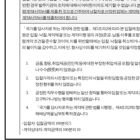
반한 경우 발주기관의 조치에 대해서 어떠한 이의도 제기할 수 없습니다
.
본
렴계약
(
서약
)
서를 제출 한 것으로 간주하며 낙찰자로 선정된 업체는 계약체
계약
(
서약
)
서를 제출하여야 합니다
.
「
국가를 당사자로 하는 계약에 관한 법률
」
제
5
조의
2
에 따라 본 입찰에 
원은
입찰
․
낙찰
,
계약체결 또는 계약이행 등의 과정
(
준공
․
납품 이후를 포
렴계약 조건을 준수할 것이며
,
이를 위반할 때에는 입찰
․
낙찰을 취소하거나
의 불이익을 감수하고
,
이에 민
․
형사상 이의를 제기하지 않을 것임을 약정
1.
금품
,
향응
,
취업제공
(
친인척 등에 대한 부정한 취업 제공 포함
)
및 알
나 수수
(
授受
)
하지 않겠습니다
.
2.
입찰가격의 사전 협의 또는 특정인의 낙찰을 위한 담합 등 공정한 
정한 행위를 하지 않겠습니다
.
3.
공정한 직무수행을 방해하는 알선
·
청탁을 통하여 입찰 또는 계약과
요구하거나 받는 행위를 하지 않겠습니다
.
4.
「
국가를 당사자로 하는 계약에 관한 법률 시행령
」
제
4
조의
2
제
1
항
해배상액을 납부토록 하겠습니다
.
-
입찰자
:
입찰금액의
100
분의
5
-
계약상대자
:
계약금액의
100
분의
10