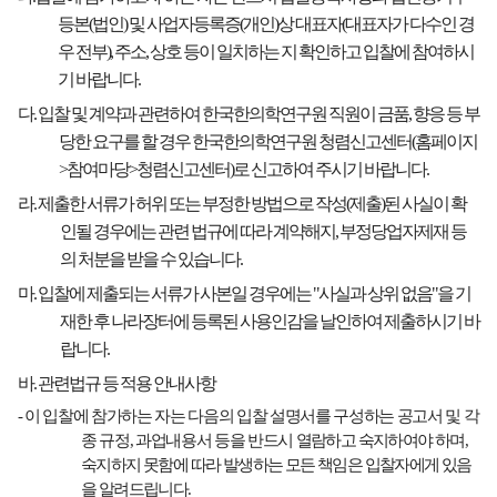
등본
(
법인
)
및 사업자등록증
(
개인
)
상 대표자
(
대표자가 다수인 경
우 전부
),
주소
,
상호 등이 일치하는 지 확인하고 입찰에 참여하시
기 바랍니다
.
다
.
입찰 및 계약과 관련하여 한국한의학연구원 직원이 금품
,
향응 등 부
당한 요구를 할 경우 한국한의학연구원 청렴신고센터
(
홈페이지
>
참여마당
>
청렴신고센터
)
로 신고하여 주시기 바랍니다
.
라
.
제출한 서류가 허위 또는 부정한 방법으로 작성
(
제출
)
된 사실이 확
인될 경우에는 관련 법규에 따라 계약해지
,
부정당업자제재 등
의 처분을 받을 수 있습니다
.
마
.
입찰에 제출되는 서류가 사본일 경우에는
"
사실과 상위 없음
"
을 기
재한 후 나라장터에 등록된 사용인감을 날인하여 제출하시기 바
랍니다
.
바
.
관련법규 등 적용 안내사항
-
이 입찰에 참가하는 자는 다음의 입찰 설명서를 구성하는 공고서 및 각
종 규정
,
과업내용서 등을 반드시
열람하고 숙지하여야 하며
,
숙지하지 못함에 따라 발생하는 모든 책임은 입찰자에게 있음
을 알려드립니다
.