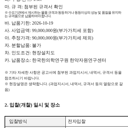
마
.
규 격
:
첨부된 규격서 확인
※
수요기관에서 제시하는 물품 규격과 동등하거나 동등이상의 성능 및 품질을 유지하
는 규격품으로 납품하여야 합니다
.
바
.
납품기한
: 2026-10-19
사
.
사업금액
: 99,000,000
원
(
부가가치세 포함
)
아
.
추정가격
: 90,000,000
원
(
부가가치세 제외
)
자
.
분할납품
:
불가
차
.
인도조건
:
현장설치도
카
.
납품장소
:
한국한의학연구원 한약자원연구센터
※
기타 자세한 사항은 공고서에 첨부된 과업지시서
,
내역서
,
규격서 등을
참조하시기 바랍니다
.
※
현장설명은 생략합니다
. (
과업지시서
,
내역서
,
규격서 등의 열람으로 갈
음
)
2.
입찰
(
개찰
)
일시 및 장소
입찰방식
전자입찰