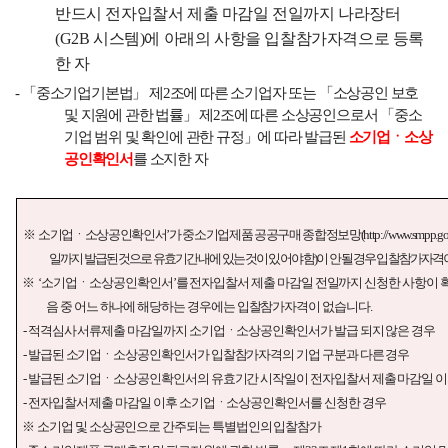
반드시 전자입찰서 제출 마감일 전일까지 나라장터
(G2B
시스템
)
에 아래의 사항을 입찰참가자격으로 등록
한 자
-
「
중소기업기본법
」
제
2
조에 따른 소기업자 또는
「
소상공인 보호
및 지원에 관한 법률
」
제
2
조에 따른 소상공인으로서
「
중소
기업 범위 및 확인에 관한 규정
」
에 따라 발급된
소기업ㆍ소상
공인확인서
를 소지한 자
※
소기업ㆍ소상공인확인서
’
가 중소기업제품 공공구매 종합정보망
(http://www.smpp.go.
일까지 발급된 것으로 유효기간 내에 있는 것이 있어야 함
)
이 안 될 경우 입찰참가자격
※
‘
소기업ㆍ소상공인확인서
’
를 전자입찰서 제출 마감일 전일까지 신청한 사항이 
음 중 어느 하나에 해당하는 경우에는 입찰참가자격이 없습니다
.
-
적격심사 서류제출 마감일까지 소기업ㆍ소상공인확인서가 발급 되지 않은 경우
-
발급된 소기업ㆍ소상공인확인서가 입찰참가자격의 기업 구분과 다른 경우
-
발급된 소기업ㆍ소상공인확인서의 유효기간 시작일이 전자입찰서 제출 마감일 이
-
전자입찰서 제출 마감일 이후 소기업ㆍ소상공인확인서를 신청한 경우
※
소기업 및 소상공인으로 간주되는 특별법인의 입찰참가