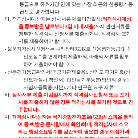
등급으로 유효기간 안에 있는 가장 최근의 신용평가등
급으로 평가합니다
.
마
.
적격심사대상자는 심사서류 제출마감일시
(
적격심사대상
을
통보받은 날로부터
3
일 이내 제출
)
까지 관련서류를
첨부한 적격심사 신청서를 제출하거나
,
적격심사 포기
서를 제출하여야 합니다
.
-
물품적격심사신청서는 나라장터
(G2B)
로 신용평가등급 및 신
인도점수를 연계하여 제출하되
,
아래의 서류를 첨부
하여 제출하여야 합니다
.
-
신용평가등급확인서
(
공공기관제출용
),
신인도 평가자료
(
신
인도가점시 확인서
),
법인등기부등본
(
법인의 경우
),
사업자등록증
(
사본
),
기타 연구원 요구 서류
바
.
심사서류 제출 마감일시까지 적격심사신청서 또는 포기
서를 제출하지 않은 경우 적격심사를 포기한 것으로 간
주합니다
.
사
.
적격심사 대상자는 국가종합전자조달
(G2B)
시스템을 통하
여 통보
(
받은 문서함에서 확인
)
하며
,
적격심사에 소요
되는 행정소요일수를 감안하여 필요한 경우 예정가격