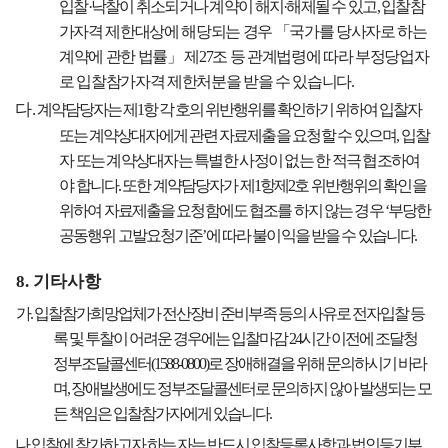
입찰
·
낙찰이 취소되거나 계약이 해지
·
해제될 수 있고
,
입찰참
가
자격 제한대상에 해당되는 경우
「
국가를 당사자로 하는
계약에 관한 법률
」
제
27
조 등 관계법령에 따라 부정당업자
로 입찰참가자격 제한처분을 받을 수 있습니다
.
다
.
계약담당자는 제
1
항 각 호의 위반행위를 확인하기 위하여 입찰자
또는 계약상대자에게 관련 자료
제출을 요청할 수 있으며
,
입찰
자 또는 계약상대자는 특별한 사정이 없는 한 적극 협조하여
야
합니다
.
또한 계약담당자가 제
1
항제
2
호 위반행위의 확인을
위하여 자료제출을 요청함에도 협조를 하지 않는 경우
‘
부당한
공동행위 고발요청기준
’
에 따라 불이익을 받을 수 있습니다
.
8.
기타사항
가
.
입찰참가희망업체가 전산장비 준비부족 등의 사유로 전자입찰 등
록 및 투찰이 어려운 경우에는 입찰마감
24
시간 이전에 조달청
정부조달콜센터
(1588-0800)
로 장애해결을 위해 문의하시기 바라
며
,
장애발생에도 정부조달콜센터로 문의하지 않아 발생되는 모
든 책임은 입찰참가자에게 있습니다
.
나
.
입찰에 참가하고자 하는 자는 반드시 입찰등록사항과 법인등기부