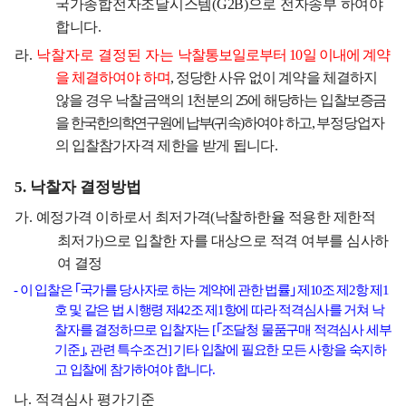
국가종합전자조달시스템
(G2B)
으로
전자송부 하여야
합니다
.
라
.
낙찰자로 결정된 자는
낙찰통보일로부터
10
일 이내에 계약
을 체결하여야 하며
,
정당한
사유 없이 계약을 체결하지
않을 경우 낙찰금액의
1
천분의
25
에 해당하는 입
찰보증금
을
한국한의학연구원에 납
부
(
귀속
)
하여야
하고
,
부정당업자
의 입찰참가
자격 제한을 받게 됩니다
.
5.
낙찰자 결정방법
가
.
예정가격 이하로서 최저가격
(
낙찰하한율 적용한 제한적
최저가
)
으로 입찰한 자를 대상으로 적격 여부를 심사하
여 결정
-
이
입찰은
｢
국가를 당사자로 하는 계약에 관한 법률
｣
제
10
조 제
2
항 제
1
호 및 같은 법 시행령 제
42
조 제
1
항에 따라 적격심사를 거쳐 낙
찰자를 결정하므로 입찰자는
[
｢
조달청 물품구매 적격심사 세부
기준
｣
,
관련 특수조건
]
기타 입찰에 필요한 모든 사항을 숙지하
고 입찰에 참가하여야 합니다
.
나
.
적격심사 평가기준