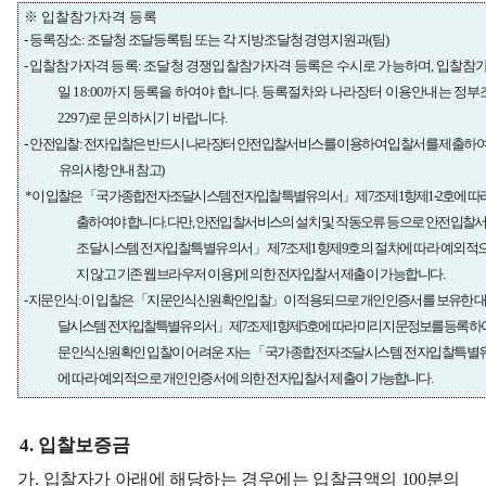
※
입찰참가자격 등록
-
등록장소
:
조달청 조달등록팀 또는 각 지방조달청 경영지원과
(
팀
)
-
입찰참가자격 등록
:
조달청 경쟁입찰참가자격 등록은 수시로 가능하며
,
입찰참가
일
18:00
까지 등록을 하여야 합니다
.
등록절차와 나라장터 이용안내는 정
2297)
로 문의하시기 바랍니다
.
-
안전입찰
:
전자입찰은 반드시 나라장터 안전입찰서비스를 이용하여 입찰서를 제출하
유의사항 안내 참고
)
*
이 입찰은
「
국가종합전자조달시스템 전자입찰특별유의서
」
제
7
조제
1
항제
1-2
호에 따
출하여야 합니다
.
다만
,
안전입찰서비스의 설치 및 작동오류 등으로 안전입찰
조달시스템 전자입찰특별유의서
」
제
7
조제
1
항제
9
호의 절차에 따라 예외적
지 않고 기존 웹브라우저 이용
)
에 의한 전자입찰서 제출이 가능합니다
.
-
지문인식
:
이 입찰은
「
지문인식신원확인입찰
」
이 적용되므로 개인인증서를 보유한 
달시스템 전자입찰특별유의서
」
제
7
조제
1
항제
5
호에 따라 미리 지문정보를 등록하
문인식신원확인 입찰이 어려운 자는
「
국가종합전자조달시스템 전자입찰특별
에 따라 예외적으로 개인인증서에 의한 전자입찰서 제출이 가
능합니다
.
4.
입찰보증금
가
.
입찰자가 아래에 해당하는 경우에는 입찰금액의
100
분의