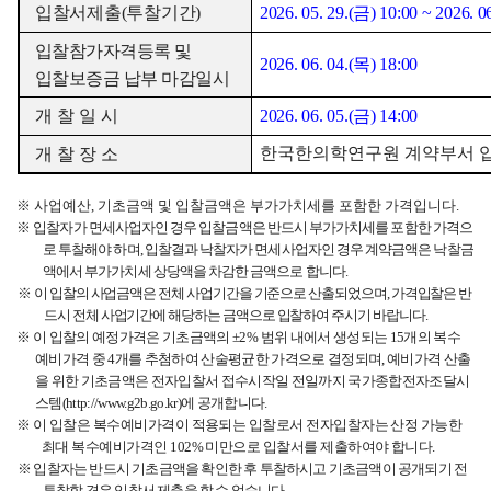
입찰서제출
(
투찰기간
)
2026. 05. 29.(
금
) 10:00 ~ 2026. 06
입찰참가자격등록 및
2026. 06. 04.(
목
) 18:00
입찰보증금 납부 마감일시
개 찰 일 시
2026. 06. 05.(
금
) 14:00
한국한의학연구원 계약부서 
개 찰 장 소
※
사
업예산
,
기초금액 및 입찰금액은 부가가치세를 포함한 가격입니다
.
※
입찰자가 면세사업자인 경우 입찰금액은 반드시 부가가치세를 포함한 가격으
로 투찰해야 하며
,
입찰결과 낙찰자가 면세사업자인 경우 계약금액은 낙찰금
액에서 부가가치세 상당액을 차감한 금액으로 합니다
.
※
이 입찰의 사업금액은 전체 사업기간을 기준으로 산출되었으며
,
가격입찰은 반
드시 전체 사업기간에 해당하는 금액으로 입찰하여 주시기 바랍니다
.
※
이 입찰의 예정가격은 기초금액의
±2%
범위 내에서 생성되는
15
개의 복수
예비가격 중
4
개를 추첨하여 산술평균한 가격으로 결정되며
,
예비가격 산출
을 위한 기초금액은 전자입찰서 접수시작일 전일까지 국가종합전자조달시
스템
(http://www.g2b.go.kr)
에 공개합니다
.
※
이 입찰은 복수예비가격이 적용되는 입찰로서 전자입찰자는 산정 가능한
최대 복수예비가격인
102%
미만으로 입찰서를 제출하여야 합니다
.
※
입찰자는 반드시 기초금액을 확인한 후 투찰하시고 기초금액이 공개되기 전