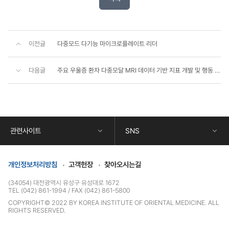
이전글
다중모드 다기능 마이크로플레이트 리더
다음글
주요 우울증 환자 다중모달 MRI 데이터 기반 지표 개발 및 행동 지표와의 연관성 탐색 연구
콘
텐
츠
하
단
관련사이트
SNS
정
보
개인정보처리방침
고객헌장
찾아오시는길
(34054) 대전광역시 유성구 유성대로 1672
TEL (042) 861-1994
FAX (042) 861-5800
COPYRIGHT© 2022 BY KOREA INSTITUTE OF ORIENTAL MEDICINE. ALL
RIGHTS RESERVED.