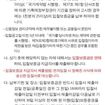
5
이상
(
「
국가계약법 시행령
」
제
37
조 제
1
항 단서조항
에 따른 기획재정부장관이 기간을 정하여 고시한 경우
에는
1
천분의
25
이상
)
의 입찰보증금을 납부 하여야 합
니다
.
-
신용정보 관리규약에 의한 채무불이행 또는 금융질서 문란자
-
입찰공고일 이전
1
년 이내에
「
국가를 당사자로 하는 계약에 관한 법
률 시행령
」
제
76
조제
2
항제
2
호가목의 사유로 입찰참가자격
제한을 받은 자
(
입찰참가자격 제한 기간 중인 경우를 포함한
다
.)
나
.
상기 호에 해당하지 않는 자에 대해서는
입찰보증금은 면제
하되
,
입찰보증금 지급각서를 제출해야 합니다
.
-
입찰보증금 지급각서 제출방법
:
전자입찰 시 정해진 서식에 따라
송신한 입찰서로 대신합니다
.
다
.
납부기한 및 장소
:
입찰보증금은 반드시 입찰서 제출마
감일 전일
(
공휴일인 경우 그
전일
) 18:00
까지
입찰서
제출마감일 이전부터 입찰서 제출마감일 다음날로 기
산하여
30
일 이상의 전자화 된 이행
(
입찰
)
보증증권을