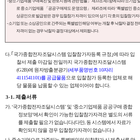
-
중소기업제품 구매촉진 및 판로지원에 관한 법률
」
제
33
조제
1
항에 따라 소기업 
로 중소기업제품
「
공공구매제도 운영요령
」
제
45
조에 따라
‘
특별법인 중소
상공인으로 발급받은 경우 입찰참가 자격이 있으며 상기 각 호의 입찰참가자
-
소기업 또는 소상공인으로 간주되는 특별법인 해당 여부는 개찰 후 낙찰자 결정 
자격이 없는 경우 낙찰자 결정 대상에서 제외됩니다
.
｢
국가종합전자조달시스템 입찰참가자등록 규정
｣
에 따라 입
다
.
찰서 제출 마감일 전일까지 국가종합전자조달시스템
(G2B)
에 원자방출분광기
(
세부품명번호
10
자리
4111541101)
를 공급물품
으로
입찰참가 등록한 업체로 해
당 물품을 납품할 수 있는 업체이어야 합니다
.
3-1.
제출서류
가
.
‘
국가종합전자조달시스템
’
및
‘
중소기업제품 공공구매 종합
정보망
’
에서 확인이 가능한 입찰참가자격은 별도의 서류
를 제출할 필요가 없습니다
.(
다만
,
동 시스템에서 자료가
확인되지 않을 경우 입찰참가자격이 없습니다
.)
나
.
중소기업으로 간주되는 특별법인의 입찰참가 시 제출서류 안