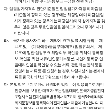
의하시기 바랍니다
.(
공동수급 구성원 전원 해당
)
다
.
입찰참가자격의 판단기준일은 입찰참가자격등록 마감일
(
기준일이 정해져 있는 경우에는
해당일
)
이며 마감일
(
일
시가 정해져 있는 경우에는 해당일시
)
까지 참가자격을 갖
추지 않은 경우 무효입찰임을 알려드리오니 주의하시기
바랍니다
.
라
.
「
국가를 당사자로 하는 계약에 관한 법률 시행규칙
」
제
44
조 및
「
(
계약예규
)
물품구매
(
제조
)
입찰유의서
」
제
12
조에 정한 입찰무효 해당여부 확인을 위하여 등록정
보 확인을
위한 서류
(
법인등기부등본
,
사업자등록증
,
입
찰대리인임을 확인할 수 있는 서류
,
관련되는
면허 등을
증명하는 서류 등
)
를 요청하는 경우
,
낙찰대상자는 관계서
류를 한국한의학연구원으로 제출하여야 합니다
.
마
.
본 입찰은
「
지문인식 신원확인 입찰
」
이 적용되므로 개인
인증서를 보유한 대표자
또는
입찰
대리인은 국가종합전자
조달시스템 전자입찰특별유의서 제
7
조 제
1
항 제
5
호에
따라 미
리 지문
정보를 등록하여야 전자입찰서 제출이 가능합니
다
.
다
만
,
지문인식 신원
확인
입찰이 곤란한 자는 국가종합전자