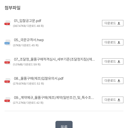
첨부파일
01._입찰공고문.pdf
다운로드
(367.47KB/ 다운로드 48 회)
05._국문규격서.hwp
다운로드
(37KB/ 다운로드 45 회)
07._조달청_물품구매적격심사_세부기준(조달청지침)(제1019호)(20210401).pdf
다운로드
(1.01MB/ 다운로드 59 회)
08._물품구매(제조)입찰유의서.pdf
다운로드
(279.87KB/ 다운로드 52 회)
09._계약예규_물품구매(제조)계약(일반조건_및_특수조건).pdf
다운로드
(271.27KB/ 다운로드 42 회)
목록