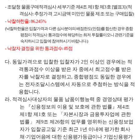
-
조달청 물품구매적격심사 세부기준 제
4
조 제
1
항 제
3
호
[
별표
3] (
적
격심사
:
추정가격 고시금액 미만인 물품 제조 또는 구매입찰
)
-
낙찰하한율
: 86.245%
(
낙찰하한율은 입찰가격과 다른 심사분야의 배점한도
(
만점
)
를 합산한 경우 종합
평점이 적격심사 통과점수에 해당하는 최저 투찰률이오니 관련기준을
숙지하시고 입찰에 참여하시기 바랍니다
.)
-
낙찰자 결정을 위한 통과점수
: 85
점
다
.
동일가격으로 입찰한 입찰자가
2
인 이상인 경우에는 적
격통과점수 이상을 받은 자 중에서 최고점수를 받은
자를 낙찰자로 결정하고
,
종합평점도 동일한 경우에
는 전자조달시스템에서 자동으로 추첨하는 방식을 적
용합니다
.
라
.
적격심사대상자의 물품 납품이행능력 중 경영상태 평가
는
『
신용정보의 이용 및 보호에 관한 법률
』
제
4
조
제
1
항 제
1
호 또는
「
자본시장과 금융투자업에 관한
법률
」
제
9
조 제
26
항의 업무를 영위하는 신용정보업
자가 입찰공고일 기준 최근
1
년 이내
에 평가한 회사
채
·
기업어음에 대한 신용평가등급이나 기업신용평가