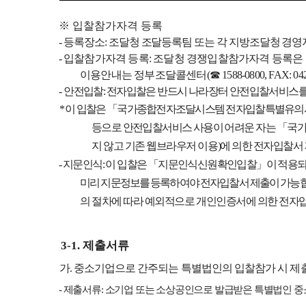
※
입찰참가자격 등록
-
등록장소
:
조달청 조달등록팀 또는 각 지방조달청 경
-
입찰참가자격 등록
:
조달청 경쟁입찰참가자격 등록은
이용안내는 정부조달콜센터
(
☎
1588-0800, FAX: 04
-
안전입찰
:
전자입찰은 반드시 나라장터 안전입찰서비스를
*
이 입찰은
「
국가종합전자조달시스템 전자입찰특별유의
등으로 안전입찰서비스 사용이 어려운
자는
「
국
지 않고 기존 웹브라우저 이용
)
에 의한 전자입찰서
-
지문인식
:
이 입찰은
「
지문인식신원확인입찰
」
이 적용
미리 지문정보를 등록하여야 전자입찰서 제출이 가
능
의 절차에 따라 예외적으로 개인인증서에 의한 전자
3-1.
제출서류
가
.
중소기업으로 간주되는 특별법인의 입찰참가 시 제
-
제출서류
:
소기업 또는 소상공인으로 발급받은 특별법인 중