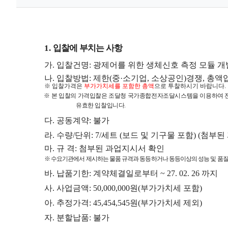
1.
입찰에 부치는 사항
가
.
입찰건명
:
광제어를 위한 생체신호 측정 모듈 개
나
.
입찰방법
:
제한
(
중
·
소기업
,
소상공인
)
경쟁
,
총액
※
입찰가격은
부가가치세를 포함한 총액
으로 투찰하시기 바랍니다
.
※
본 입찰의 가격입찰은 조달청 국가종합전자조달시스템을 이용하여 
유효한 입찰입니다
.
다
.
공동계약
:
불가
라
.
수량
/
단위
: 7/
세트
(
보드 및 기구물 포함
) (
첨부된
마
.
규 격
:
첨부된 과업지시서 확인
※
수요기관에서 제시하는 물품 규격과 동등하거나 동등이상의 성능 및 품
바
.
납품기한
:
계약체결일로부터
~ 27. 02. 26
까지
사
.
사업금액
: 50,000,000
원
(
부가가치세 포함
)
아
.
추정가격
: 45,454,545
원
(
부가가치세 제외
)
자
.
분할납품
:
불가