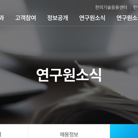
한의기술응용센터
한
과
고객참여
정보공개
연구원소식
연구원소
연구원소식
어
채용정보