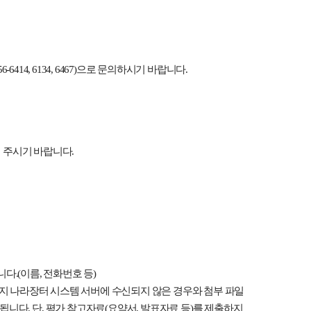
56-6414, 6134, 6467)
으로 문의하시기 바랍니다
.
여 주시기 바랍니다
.
니다
.(
이름
,
전화번호 등
)
 나라장터 시스템 서버에 수신되지 않은 경우와 첨부 파일
 됩니다
.
단
,
평가 참고자료
(
요약서
,
발표자료 등
)
를 제출하지