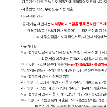
-
제출기한
:
개찰 후 낙찰자 결정전에 계약담당자 요청 시까지
-
제출방법
:
팩스
,
우편 또는 직접 제출
나
.
규격제안서
-
규격
(
기술
)
제안서는
나라장터 시스템을 통해 온라인으로 제
-
규격
(
기술
)
제안서
:
제안서 제출메뉴
→
평가분야의
'
제안
-
기타서류
(
입찰참가자격 확인서류
):
제안서 제출메
◐
유의사항
○
규격
(
기술
)
입찰서를 임시저장 한 이후 반드시 시스템에 저
※
최종 제출 이후에는 규격
(
기술
)
입찰서 제출내역
○
나라장터
시스템을 통해 제출하는
규격
(
기술
)
입찰서류 일체
○
입찰자는 반드시 규격
(
기술
)
입제안서의 정상송신 여부를 확
○
규격
(
기술
)
제안서 제출확인 방법
-
나라장터 공고상세
“
제안서 제출
/
결과확인
”
버튼으로 규격
(
-
나라장터
시스템
“
제안
>
제안내역확인
”
메뉴에서 제출여부
○
규격
(
기술
)
제안서 제출 시 계약담당자의 규격
(
기술
)
입찰 관
○
나라장터
시스템을 통해 제출된 규격
(
기술
)
입찰서를 기준으
에 하자가 있어 내용을 확인할 수 없는 경우에는 