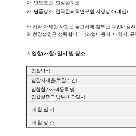
차
.
인도조건
:
현장설치도
카
.
납품장소
:
한국한의학연구원 지정장소
(
대전
)
※
기타 자세한 사항은 공고서에 첨부된 과업내용서
※
현장설명은 생략합니다
. (
과업내용서
,
내역서
,
규
2.
입찰
(
개찰
)
일시 및 장소
입찰방식
입찰서제출
(
투찰기간
)
입찰참가자격등록 및
입찰보증금 납부 마감일시
개 찰 일 시
개 찰 장 소