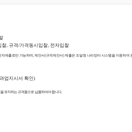
발
입찰
,
규격
/
가격동시입찰
,
전자입찰
전자제출로만 가능하며
,
제안서
(
규격제안서
)
제출은
조
달청 나라장터 시스템을 이용하여
 과업지시서 확인
)
질을 유지하는 규격품으로 납품하여야 합니다
.