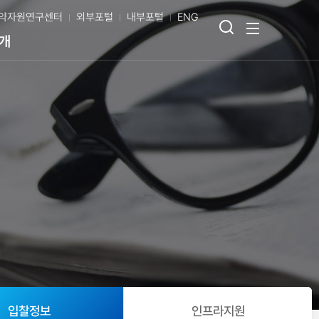
약자원연구센터
외부포털
내부포털
ENG
검
전
개
색
체
열
메
기
뉴
보
기
입찰정보
인프라지원