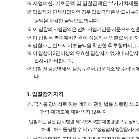
※
사
업예산
,
기초금액 및 입찰금액은 부가가치세를
※
입찰자가 면세사업자인 경우 입찰금액은 반드시 부
당액을 차감한 금액으로 합니다
.
※
이 입찰의 사업금액은 전체 사업기간을 기준으로 
※
이 입찰은 복수예비가격이 적용되는 입찰로서 전
※
입찰자는 반드시 기초금액을 확인한 후 투찰하시고 
※
이 입찰이
2
인 이상의 유효한 입찰자가 없거나 낙찰
찰하시기 바랍니다
.
※
입찰 전 물품명세서
,
물품규격서
,
납품장소 및 수량 등
다
.
3.
입찰참가자격
가
.
국가를 당사자로 하는 계약에 관한 법률 시행령 제
12
행령 제
76
조에 제한 받지 않은 자
-
입찰자는 같은 법 시행령 제
12
조제
3
항
(
“
대통령령으로 정하는
해제ㆍ해지를 당할 수 있고
,
부정당업자 입찰참가자격
나
.
국가종합전자조달시스템 입찰참가자격등록규정에 