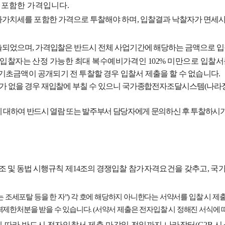
 포함한 가격입니다
.
가가치세를 포함한 가격으로 투찰해야 하며
,
입찰결과 낙찰자가 면세사
산출되었으며
,
가격입찰은 반드시 전체 사업기간에 해당하는 금액으로 
자입찰자는 산정 가능한 최대 복수예비가격인
102%
미만으로 입찰서
기초금액이 공개되기 전 투찰할 경우 입찰서 제출을 할 수 없습니다
.
자가 없을 경우 재입찰에 부칠 수 있으니 국가종합전자조달시스템
(
나라
에 대하여 반드시 열람 또는 발주부서 담당자에게 문의하신 후 투찰하시
조 및 동법 시행규칙 제
14
조의 경쟁
입찰 참가자격요건을 갖추고
,
국가
 조세포탈 등을 한 자
”)
각 호에 해당하지 아니한다는 서약서를 입찰 시 제
제한처분을 받을 수 있습니다
. (
서약서 제출은 전자입찰 시 정해진 서식에
따라 반드시 전자입찰서 제출 마감일 전일까지 나라장터
(G2B
시