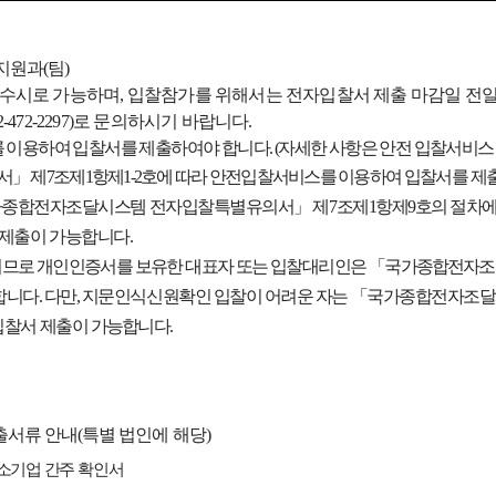
영지원과
(
팀
)
 수시로 가능하며
,
입찰참가를 위해서는 전자입찰서 제출 마감일 전
2-472-2297)
로 문의하시기 바랍니다
.
 이용하여 입찰서를 제출하여야 합니다
. (
자세한 사항은 안전 입찰서비스
서
」
제
7
조제
1
항제
1-2
호에 따라 안전입찰서비스를 이용하여
입찰서를 제
가종합전자조달시스템 전자입찰특별유의서
」
제
7
조제
1
항제
9
호의 절차에
 제출이 가능합니다
.
되므로 개인인증서를 보유한 대표자 또는 입찰대리인은
「
국가
종합전자조
합니다
.
다만
,
지문인식신원확인 입찰이 어려운 자는
「
국가종합전자조달
입찰서 제출이 가
능합니다
.
출서류 안내
(
특별 법인에 해당
)
소기업 간주 확인서