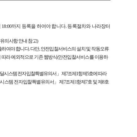
일
18:00
까지 등록을 하여야 합니다
.
등록절차와 나라장터
 유의사항 안내 참고
)
출하여야 합니다
.
다만
,
안전입찰서비스의 설치 및 작동오류
 따라 예외적으로 기존 웹방식
(
안전입찰서비스를 이용하
달시스템 전자입찰특별유의서
」
제
7
조제
1
항제
5
호에 따라
시스템 전자입찰특별유의서
」
제
7
조제
1
항제
7
호 및 제
8
호