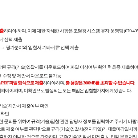
출
하여야 하며
,
이에 대한 자세한 사항은 조달청 시스템 유지
·
운영팀
(070-40
서
'
선택 제출
뉴
→
평가분야의
'
입찰서 기타서류
'
선택 제출
장된 규격
(
기술
)
입찰서를 다운로드하여 파일 이상여부 확인 후 최종 제출하
 수정 및 제안서 다운로드 불가능
는
PDF
파일 형식으로 제출
하여야 하며
,
총 용량은
300MB
를 초과할 수 없습니다
.
인하여야 하며
,
미확인으로 발생되는 모든 책임은 입찰참가자에게 있습니다
.
기술
)
제안서 제출여부 확인
 확인
련 문의를 위하여 규격
(
기술
)
입찰 관련 담당자 정보를 입력하여 주시기 바랍
로 제출 여부를 판단함으로 규격
(
기술
)
입찰서
(
전자파일
)
가 제출마감일시까지
제출하지 아니한 것으로 간주하며
,
규격
(
기술
)
입찰서 미제출 시 입찰 무효처리