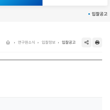
입찰공고
Home
연구원소식
입찰정보
입찰공고
SNS
프
공
린
유
트
하
기