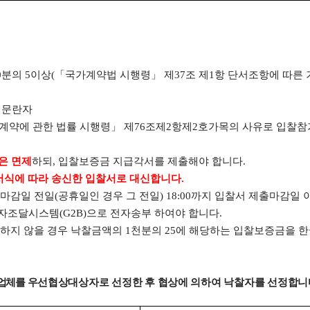
0
분의
5
이상
(
「
국가계약법 시행령
」
제
37
조 제
1
항 단서조항에 따른
 문란자
계약에 관한 법률 시행령
」
제
76
조제
2
항제
2
호가목의 사유로 입찰참
은 면제
하되
,
입찰보증금 지급각서를 제출해야 합니다
.
서식에 따라 송신한 입찰서로 대신합니다
.
출마감일 전일
(
공휴일인 경우 그 전일
) 18:00
까지 입찰서 제출마감일 
자조달시스템
(G2B)
으로 전자송부 하여야 합니다
.
결하지 않을 경우 낙찰금액의
1
천분의
25
에 해당하는 입찰보증금을 
업체를
우선협상대상자로 선정한 후 협상에 의하여 낙찰자를 선정합니