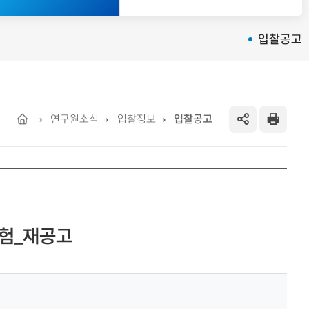
입찰공고
Home
연구원소식
입찰정보
입찰공고
SNS
프
공
린
유
트
하
시험_재공고
기