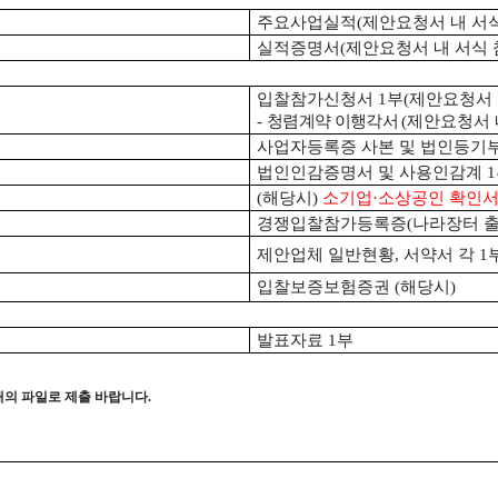
주요사업실적
(
제안요청서 내 서
실적증명서
(
제안요청서 내 서식
입찰참가신청서
1
부
(
제안요청서 
-
청렴계약 이행각서
(
제안요청서 
사업자등록증 사본 및 법인등기
법인인감증명서 및 사용인감계
1
(
해당시
)
소기업
·
소상공인 확인
경쟁입찰참가등록증
(
나라장터 
제안업체 일반현황
,
서약서 각
1
입찰보증보험증권
(
해당시
)
발표자료
1
부
개의 파일로 제출 바랍니다
.