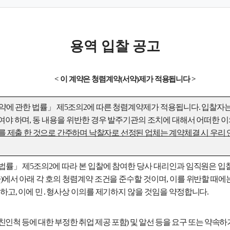
용역 입찰 공고
<
이 계약은 청렴계약
(
서약
)
제가 적용됩니다
>
약에 관한 법률
」
제
5
조의
2
에 따른 청렴계약제가 적용됩니다
.
입찰자는
여야 하며
,
동 내용을 위반한 경우 발주기관의 조치에 대해서 어떠한 이
를 제출 한 것으로 간주하며 낙찰자로 선정된 업체는 계약체결 시 우리
 법률
」
제
5
조의
2
에 따라 본 입찰에 참여한 당사 대리인과 임직원은
입
다
)
에서 아래 각 호의 청렴계약 조건을 준수할 것이며
,
이를 위반할 때에
수하고
,
이에 민
․
형사상 이의를 제기하지 않을 것임을 약정합니다
.
친인척 등에 대한 부정한 취업 제공 포함
)
및 알선 등을 요구 또는 약속하