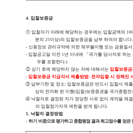
4.
입찰보증금
①
입찰자가 아래에 해당하는 경우에는 입찰금액의
10
분의
25
이상
)
의 입찰보증금을 납부 하여야 합니다
.
-
신용정보 관리규약에 의한 채무불이행 또는 금융질서
-
입찰공고일 이전
1
년 이내에
「
국가를 당사자로 하는 
우를 포함한다
.)
②
상기 호에 해당하지 않는 자에 대해서는
입찰보증금
-
입찰보증금 지급각서 제출방법
:
전자입찰 시 정해진 
③
납부기한 및 장소
:
입찰보증금은 반드시 입찰서 제
상의 전자화 된 이행
(
입찰
)
보증증권을 국가종합전
④
낙찰자로 결정된 자가 정당한 사유 없이 계약을 체
의 입찰참가자격 제한을 받게 됩니다
.
5.
낙찰자 결정방법
-
하기
비중으로 평가하고 종합평점 결과 최고점수를 얻은