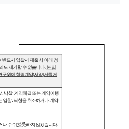
 반드시 입찰서 제출 시 아래 청
의도 제기할 수 없습니다
.
본 입
 연구원에 청렴계약
(
서약
)
서를 제
찰
․
낙찰
,
계약체결 또는 계약이행
는 입찰
․
낙찰을 취소하거나 계약
거나 수수
(
授受
)
하지 않겠습니다
.