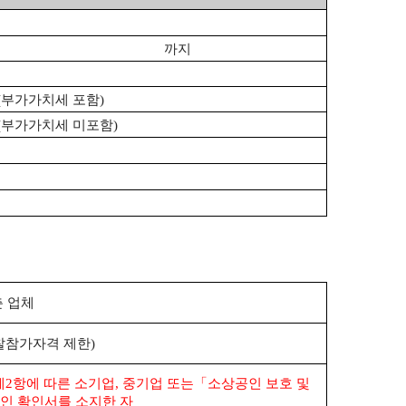
까지
(
부가가치세 포함
)
(
부가가치세 미포함
)
춘 업체
찰참가자격 제한
)
제
2
항에 따른 소기업
,
중기업 또는
「
소상공인 보호 및
인 확인서를 소지한 자