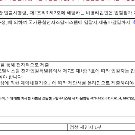
한 법률시행령
｣
제
2
조의
3
제
2
호에 해당하는 비영리법인은 입찰참가
규정
｣
에 의하여 국가종합전자조달시스템에 입찰서 제출마감일까지
‘
를 통해 전자적으로 제출
달시스템 전자입찰특별유의서 제
7
조 제
1
항
3
호에 따라 입찰자는 입
여야 합니다
.
상에 의한 계약체결기준
」
에 따라 제안서를 온라인으로 제출하여야
라며
,
이에 대한 자세한 사항은 조달청
e-
발주시스템 유지
·
운영팀
(070-4056-6414, 6134, 6467)
으
정성 제안서
1
부