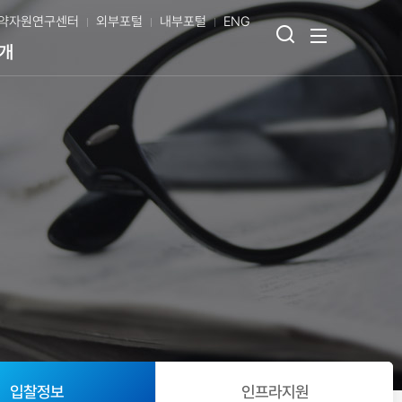
약자원연구센터
외부포털
내부포털
ENG
검
전
개
색
체
열
메
기
뉴
보
기
입찰정보
인프라지원