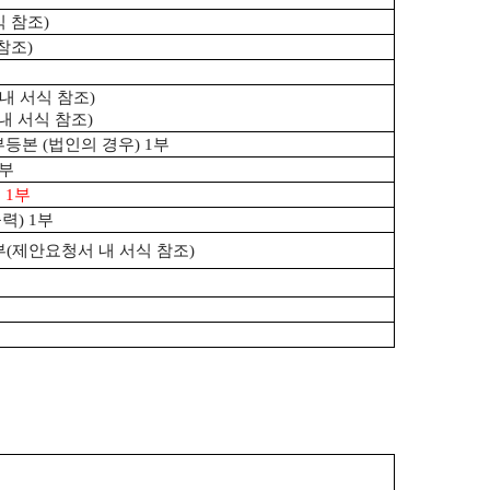
식 참조
)
 참조
)
내 서식 참조
)
내 서식 참조
)
부등본
(
법인의 경우
) 1
부
부
서
1
부
출력
) 1
부
부
(
제안요청서 내 서식 참조
)