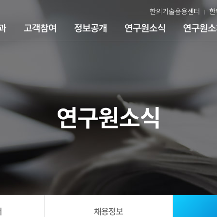
한의기술응용센터
한
과
고객참여
정보공개
연구원소식
연구원소
연구원소식
어
채용정보