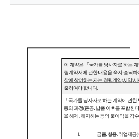
이 계약은
「
국가를 당사자로 하는 계
렴계약서에 관한 내용을 숙지
·
승낙하
찰에 참여하는 자는 청렴계약
(
서약
)
서
출하여야 합니다
.
「
국가를 당사자로 하는 계약에 관한
등의 과정
(
준공
․
납품 이후를 포함한
을 해제
․
해지하는 등의 불이익을 감
1.
금품
,
향응
,
취업제공
(