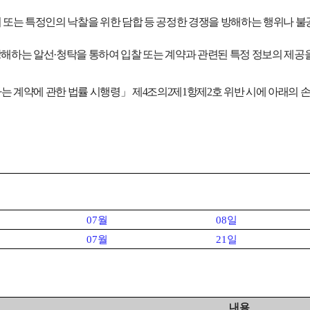
 또는 특정인의 낙찰을 위한 담합 등 공정한 경쟁을 방해하는 행위나 
방해하는 알선
·
청탁을 통하여 입찰 또는 계약과 관련된 특정 정보의 제공
는 계약에 관한 법률 시행령
」
제
4
조의
2
제
1
항제
2
호 위반 시에 아래의
07
월
08
일
07
월
21
일
내용