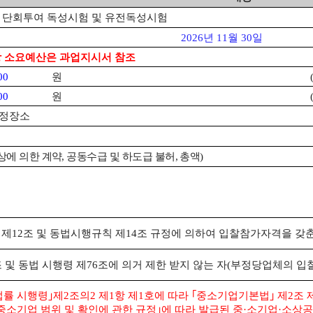
P
단회투여 독성시험 및 유전독성시험
2026
년
11
월
30
일
상 소요예산은 과업지시서 참조
00
원
00
원
지정장소
상에 의한 계약
,
공동수급 및 하도급 불허
,
총액
)
 제
12
조 및 동법시행규칙 제
14
조 규정에 의하여 입찰참가자격을 갖
 및 동법 시행령 제
76
조에 의거 제한 받지 않는 자
(
부정당업체의 입
법률 시행령
｣
제
2
조의
2
제
1
항 제
1
호에 따라
｢
중소기업기본법
｣
제
2
조 
중소기업 범위 및 확인에 관한 규정
｣
에 따라 발급된 중
·
소기업
·
소상공