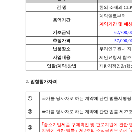
건 명
한의 소재의
GL
계약일로부터
용역기간
계약기간 및 예
기초금액
62,700,0
추정가격
57,000,0
납품장소
우리연구원내 
사업내용
제안요청서 참조
입찰
(
계약
)
방법
제한경쟁입찰
(
협
2.
입찰참가자격
①
국가를 당사자로 하는 계약에 관한 법률시행령
②
국가를 당사자로 하는 계약에 관한 법률 제
27
조
｢
중소기업제품 구매촉진 및 판로지원에 관한 
③
지원에 관한 법률
」
제
2
조의 소상공인으로서
｢