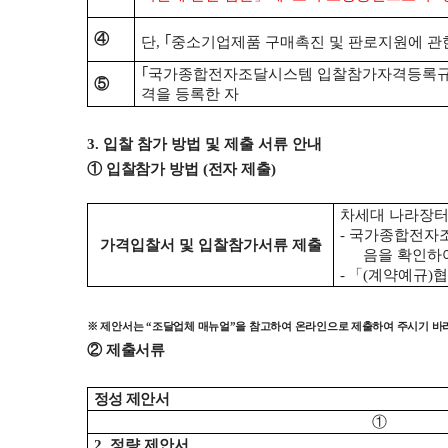
④
단
,
｢
중소기업제품 구매촉진 및 판로지원에 관
｢
국가종합전자조달시스템 입찰참가자격등록
⑤
격을 등록한 자
3.
입찰 참가 방법 및 제출 서류 안내
①
입찰참가 방법
(
전자 제출
)
차세대 나라장터
-
국가종합전자조
가격입찰서 및 입찰참가서류 제출
음을 확인하
-
「
(
계약예규
)
협
※
제안서는
“
조달업체 매뉴얼
”
을 참고하여 온라인으로 제출하여 주시기 바
②
제출서류
정성 제안서
①
2.
정량 제안서