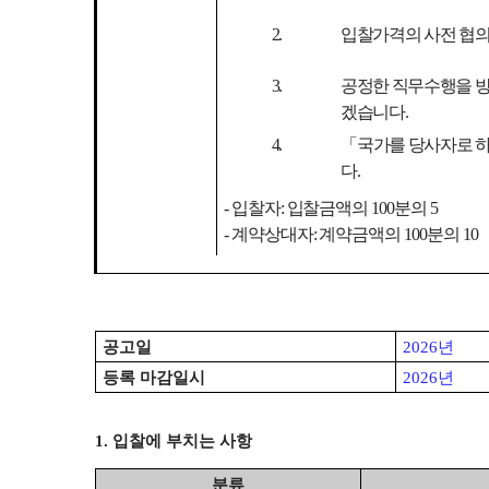
2.
입찰가격의 사전 협의
3.
공정한 직무수행을 
겠습니다
.
4.
「
국가를 당사자로 하
다
.
-
입찰자
:
입찰금액의
100
분의
5
-
계약상대자
:
계약금액의
100
분의
10
공고일
2026
년
등록 마감일시
2026
년
1.
입찰에 부치는 사항
분류