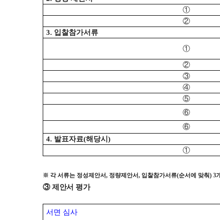
①
②
3.
입찰참가서류
①
②
③
④
⑤
⑥
⑥
4.
발표자료
(
해당시
)
①
※
각 서류는 정성제안서
,
정량제안서
,
입찰참가서류
(
순서에 맞춰
) 3
③
제안서 평가
서면 심사