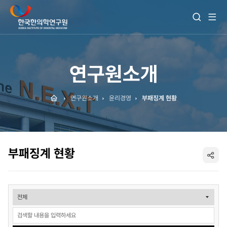
전
검
체
색
메
열
뉴
기
보
기
연구원소개
Home
연구원소개
윤리경영
부패징계 현황
부패징계 현황
SNS
공
게
유
시
글