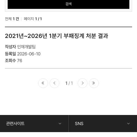
검색
검
색
전체
1 건
페이지
1 / 1
연
2021년~2026년 1분기 부패징계 처분 결과
구
원
소
인재개발팀
개
2026-06-10
>
76
윤
리
경
영
>
1
부
패
징
콘
계
텐
현
츠
황
하
목
단
록
관련사이트
SNS
정
-
보
번