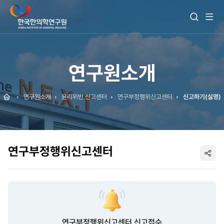
전
검
체
색
메
열
뉴
기
보
기
연구원소개
Home
연구원소개
윤리위반 신고센터
연구부정행위신고센터
신고하기(실명)
연구부정행위신고센터
SNS
공
유
연구부정행위신고센터 신고접수