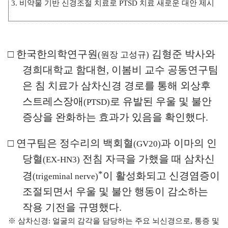
3.
비약물 기반 신경조절 치료로
PTSD
치료 새로운 대안 제시
□
한국한의학연구원
김형준 박사와
(
원장 고성규
)
경희대학교 함대현
,
이봄비 교수 공동연구팀
은 침 치료가 삼차신경 경로를 통해 외상후
스트레스장애
로 유발된
우울 및 불안
(PTSD)
증상을 완화하는 효과가 있음을 확인했다
.
□
연구팀은 정수리의 백회혈
과 이마의 인
(GV20)
당혈
전침 자극을 가했을 때 삼차신
(EX-HN3)
*
경
이 활성화되고 신경염증이
(trigeminal nerve)
조절되면서 우울 및 불안 행동이 감소하는
작용 기전을 규명했다
.
※
삼차신경
:
얼굴의 감각을 담당하는 주요 뇌신경으로
,
통증 및