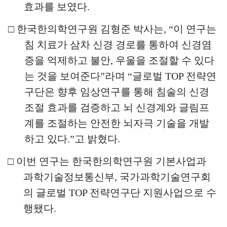
효과를 보였다
.
□
한국한의학연구원 김형준 박사는
, “
이 연구는
침 치료가 삼차 신경 경로를 통하여 신경염
증을 억제하고 불안
,
우울을 조절할 수 있다
는 것을 보여준다
”
라며
“
글로벌
TOP
전략연
구단은 향후
임상연구를 통해 침술의 신경
조절 효과를 검증하고 뇌 신경계와
글림프
계를 조절하는 안전한 뇌자극 기술을 개발
하고 있다
.”
고 밝혔다
.
□
이번 연구는 한국한의학연구원 기본사업과
과학기술정보통신부
,
국가과학기술연구회
의 글로벌
TOP
전략연구단 지원사업으로 수
행됐다
.