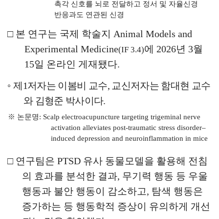
촉각 신호를 뇌로 전달하고 정서 및 자율신경
반응과도 연관된 신경
□
본 연구는 국제 학술지
Animal Models and
Experimental Medicine
에
2026
년
3
월
(IF 3.4)
15
일 온라인 게재됐다
.
◦
제
1
저자는 이봄비 교수
,
교신저자는 함대현 교수
와 김형준 박사이다
.
※
논문명
:
Scalp electroacupuncture targeting trigeminal nerve
activation alleviates
post-traumatic stress disorder
–
induced depression and neuroinflammation in mice
□
연구팀은
PTSD
유사 동물모델을 활용해 전침
의 효과를 분석한 결과
,
무기력 행동 등 우울
행동과 불안 행동이 감소하고
,
탐색 행동은
증가하는 등 행동학적 증상이 유의하게 개선