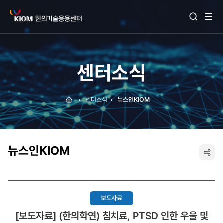
전
검
체
색
메
열
뉴
기
보
기
센터소식
Home
센터소식
뉴스인KIOM
뉴스인KIOM
SNS
공
보도자료
유
[보도자료] (한의학연) 침치료, PTSD 인한 우울 및