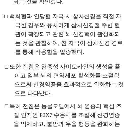
되는 것을 확인했다
.
□
백회혈과 인당혈 자극 시 삼차신경을 직접 자
극한 경우와 유사하게 삼차신경절 주변 혈
관이 확장되고 관련 뇌 신경핵이 활성화되
는 것을 관찰하여
,
침 자극이 삼차신경 경로
를 통해 작용함을 입증했다
.
□
또한 전침은 염증성 사이토카인의 생성을 줄
이고 일부 뇌의 면역세포 활성화를 조절함
으로써 신경염증을 효과적으로 완화하는 것
으로 나타났다
.
□
특히 전침은 동물모델에서 뇌 염증의 핵심 조
절 인자인
P2X7
수용체를 조절해 신경염증
을 억제하고
,
불안과 우울 행동을 완화하는