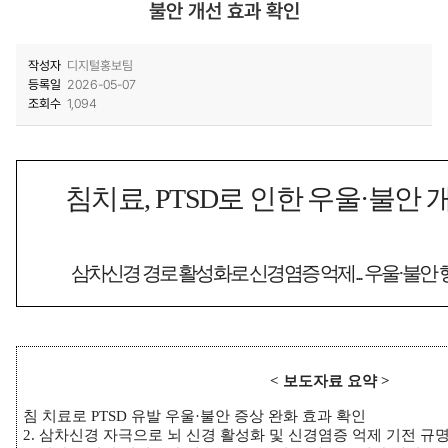
불안 개선 효과 확인
작성자
디지털홍보팀
등록일
2026-05-07
조회수
1,094
침치료
, PTSD
로 인한 우울
·
불안 
삼차신경 경로 활성화로 신경염증 억제
...
우울
·
불안 
<
보도자료 요약
>
침 치료로
PTSD
유발 우울
·
불안 증상 완화 효과 확인
2.
삼차신경 자극으로 뇌 신경 활성화 및 신경염증 억제 기전 규