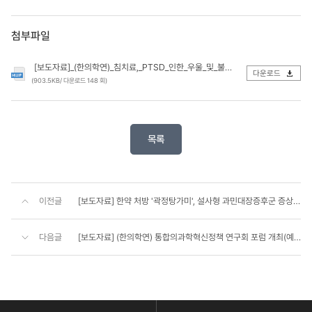
첨부파일
[보도자료]_(한의학연)_침치료,_PTSD_인한_우울_및_불안_개선_효과_확인(업로드).hwp
다운로드
(903.5KB/ 다운로드 148 회)
목록
이전글
[보도자료] 한약 처방 '곽정탕가미', 설사형 과민대장증후군 증상 2배 이상 개선 효과 입증
다음글
[보도자료] (한의학연) 통합의과학혁신정책 연구회 포럼 개최(예정)
콘
텐
츠
하