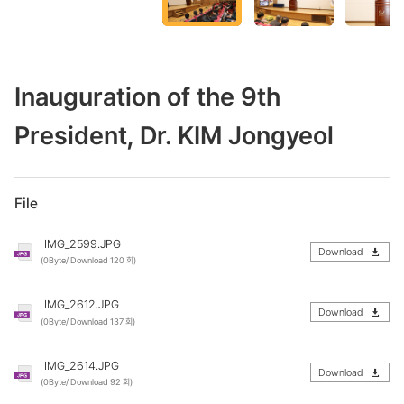
라
라
이
이
Inauguration of the 9th
드
드
President, Dr. KIM Jongyeol
File
IMG_2599.JPG
Download
(0Byte/ Download 120 회)
IMG_2612.JPG
Download
(0Byte/ Download 137 회)
IMG_2614.JPG
Download
(0Byte/ Download 92 회)