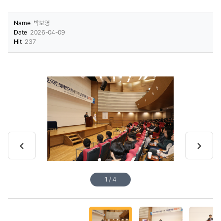
기
Name
박보영
Date
2026-04-09
Hit
237
이
다
전
음
1
/
4
슬
슬