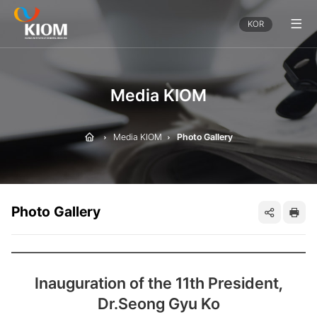
전
KOR
체
메
뉴
보
기
Media KIOM
Home
Media KIOM
Photo Gallery
Photo Gallery
SNS
프
공
린
Inauguration of the 11th President,
유
트
Dr.Seong Gyu Ko
하