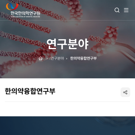
전
검
체
색
메
열
뉴
기
보
기
연구분야
Home
연구분야
한의약융합연구부
한의약융합연구부
SNS
공
유