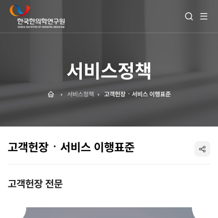
전
검
체
색
메
열
뉴
기
보
기
서비스정책
Home
서비스정책
고객헌장ㆍ서비스 이행표준
고객헌장ㆍ서비스 이행표준
SNS
공
고객헌장 전문
유