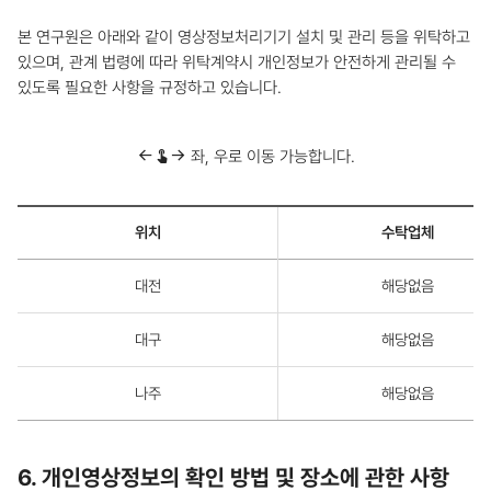
법
에
본 연구원은 아래와 같이 영상정보처리기기 설치 및 관리 등을 위탁하고
대
있으며, 관계 법령에 따라 위탁계약시 개인정보가 안전하게 관리될 수
한
표
있도록 필요한 사항을 규정하고 있습니다.
-
촬
영
좌, 우로 이동 가능합니다.
시
간,
보
관
영
기
위치
수탁업체
상
간,
정
보
보
대전
해당없음
관
처
장
리
소
기
대구
해당없음
기
설
치
나주
해당없음
및
관
리
등
6. 개인영상정보의 확인 방법 및 장소에 관한 사항
의