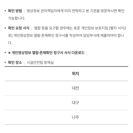
위
탁
확인 방법
영상정보 관리책임자에게 미리 연락하고 본 기관을 방문하시면 확인
에
관
가능합니다.
한
사
확인 요청 서식
열람 등을 요구할 경우에는 표준 개인정보 보호지침 [별지 서식2
항
호] 개인영상정보 열람·존재확인 청구서를 작성하여 담당부서에 제출하여야 합니
에
대
다.
한
표
※ 개인영상정보 열람·존재확인 청구서 서식 다운로드
-
수
확인 장소
시설안전팀 방재실
탁
개
업
위치
인
체,
영
담
상
당
대전
정
자,
보
연
의
락
대구
확
처
인
장
나주
소