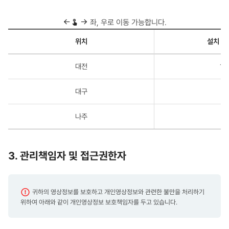
좌, 우로 이동 가능합니다.
설
위치
설치 대
치
대
수,
대전
10
설
치
위
대구
2
치
및
촬
나주
2
영
범
위
에
3. 관리책임자 및 접근권한자
대
한
표
-
설
귀하의 영상정보를 보호하고 개인영상정보와 관련한 불만을 처리하기
치
위하여 아래와 같이 개인영상정보 보호책임자를 두고 있습니다.
대
수,
설