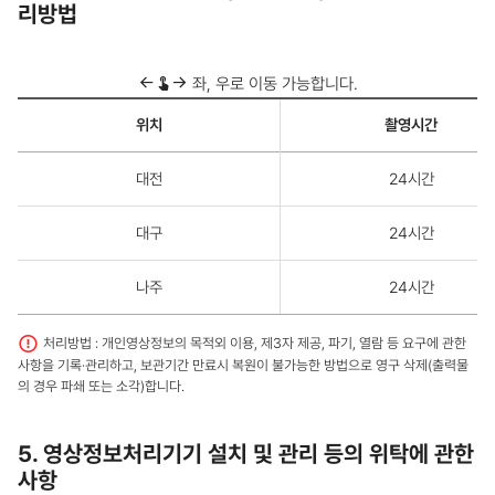
리방법
좌, 우로 이동 가능합니다.
영
위치
촬영시간
상
정
보
대전
24시간
의
촬
영
대구
24시간
시
간,
보
나주
24시간
관
기
간,
처리방법 : 개인영상정보의 목적외 이용, 제3자 제공, 파기, 열람 등 요구에 관한
보
사항을 기록·관리하고, 보관기간 만료시 복원이 불가능한 방법으로 영구 삭제(출력물
관
의 경우 파쇄 또는 소각)합니다.
장
소
및
처
5. 영상정보처리기기 설치 및 관리 등의 위탁에 관한
리
사항
방