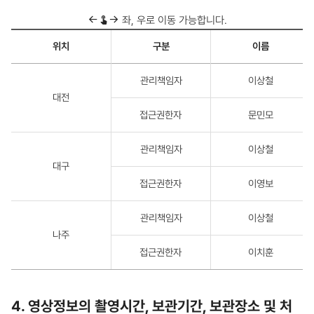
치
위
좌, 우로 이동 가능합니다.
치
관
및
위치
구분
이름
리
촬
책
영
임
범
관리책임자
이상철
자
위
및
대전
대
접
수
접근권한자
문민모
근
권
한
관리책임자
이상철
자
대구
-
이
접근권한자
이영보
름,
직
위,
관리책임자
이상철
직
나주
위,
소
접근권한자
이치훈
속,
연
락
처
4. 영상정보의 촬영시간, 보관기간, 보관장소 및 처