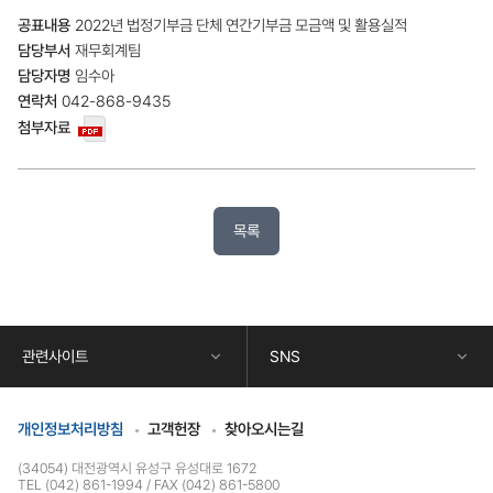
공
2022년 법정기부금 단체 연간기부금 모금액 및 활용실적
표
내
재무회계팀
용,
임수아
담
042-868-9435
당
부
서,
담
당
자
명,
목록
연
락
콘
처,
텐
첨
츠
부
자
하
료,
단
관련사이트
SNS
링
정
크
보
에
따
개인정보처리방침
고객헌장
찾아오시는길
른
사
(34054) 대전광역시 유성구 유성대로 1672
전
TEL (042) 861-1994
FAX (042) 861-5800