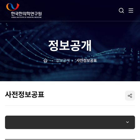
전
검
체
색
메
열
뉴
기
보
기
정보공개
Home
정보공개
사전정보공표
사전정보공표
SNS
공
유