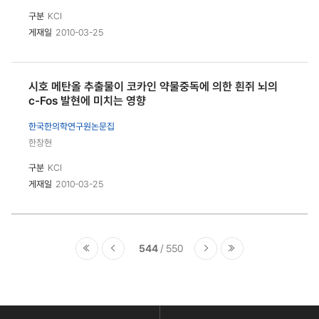
구분
KCI
게재일
2010-03-25
시호 메탄올 추출물이 코카인 약물중독에 의한 흰쥐 뇌의
c-Fos 발현에 미치는 영향
한국한의학연구원논문집
한창현
구분
KCI
게재일
2010-03-25
544
550
콘
텐
츠
하