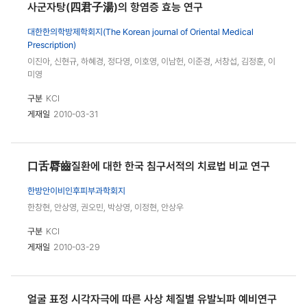
사군자탕(四君子湯)의 항염증 효능 연구
대한한의학방제학회지(The Korean journal of Oriental Medical
Prescription)
이진아, 신현규, 하혜경, 정다영, 이호영, 이남헌, 이준경, 서창섭, 김정훈, 이
미영
구분
KCI
게재일
2010-03-31
口舌脣齒질환에 대한 한국 침구서적의 치료법 비교 연구
한방안이비인후피부과학회지
한창현, 안상영, 권오민, 박상영, 이정현, 안상우
구분
KCI
게재일
2010-03-29
얼굴 표정 시각자극에 따른 사상 체질별 유발뇌파 예비연구