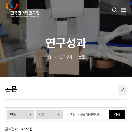
전
검
체
색
메
열
뉴
기
보
기
연구성과
Home
연구성과
논문
논문
SNS
공
검색
유
검색결과 :
6773건