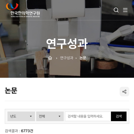
전
검
체
색
메
열
뉴
기
보
기
연구성과
Home
연구성과
논문
논문
SNS
공
검색
유
검색결과 :
6773건