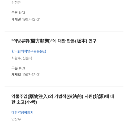
신현규
구분
KCI
게재일
1997-12-31
"의방류취(醫方類聚)"에 대한 판본(版本) 연구
한국한의학연구원논문집
최환수, 신순식
구분
KCI
게재일
1997-12-31
약물주입(藥物注入)의 기법적(技法的) 시원(始源)에 대
한 소고(小考)
대한약침학회지
안상우