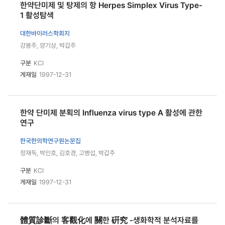
한약단미제 및 탕제의 항 Herpes Simplex Virus Type-
1 활성탐색
대한바이러스학회지
강봉주, 양기상, 박갑주
구분
KCI
게재일
1997-12-31
한약 단미제 분획의 Influenza virus type A 활성에 관한
연구
한국한의학연구원논문집
정재득, 박인호, 김호경, 고병섭, 박갑주
구분
KCI
게재일
1997-12-31
體質診斷의 客觀化에 關한 硏究 -생화학적 분석자료를