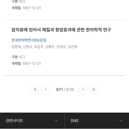
구분
KCI
게재일
1997-12-31
암치료에 있어서 체질과 항암효과에 관한 한의학적 연구
한국한의학연구원논문집
성현제, 신현규, 박갑주, 강봉주, 은영아, 김은해
구분
KCI
게재일
1997-12-31
671
678
콘
텐
츠
하
단
관련사이트
SNS
정