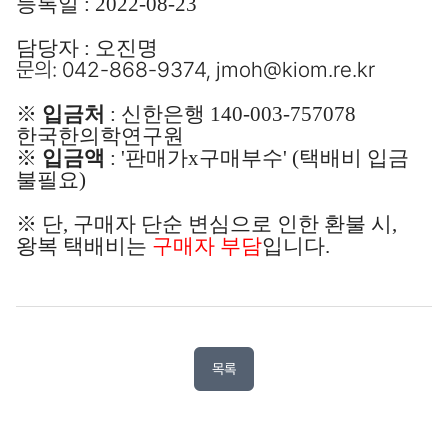
등
록일
: 2022-08
-23
담당자 : 오진명
문의
:
0
4
2
-
8
6
8
-
9
3
7
4
, jmoh@kiom.re.kr
※
입금처
: 신한은행 140-003-757078
한국한의학연구원
※
입금액
: '판매가x구매부수' (택배비 입금
불필요)
※ 단, 구매자 단순 변심으로 인한 환불 시,
왕복 택배비는
구매자 부담
입니다.
목록