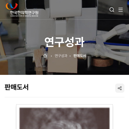
전
검
체
색
메
열
뉴
기
보
기
연구성과
Home
연구성과
판매도서
판매도서
SNS
공
유