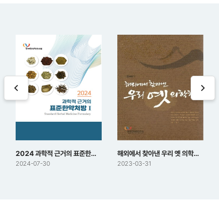
이
다
전
음
슬
슬
라
라
이
이
드
드
2024 과학적 근거의 표준한약처방Ⅰ·Ⅱ
해외에서 찾아낸 우리 옛 의학책(증보판)
2024-07-30
2023-03-31
콘
텐