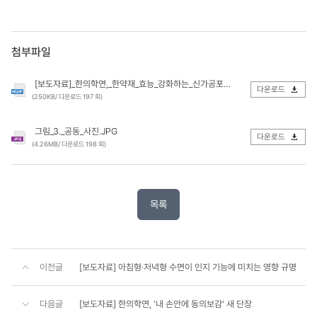
첨부파일
[보도자료]_한의학연,_한약재_효능_강화하는_신가공포제_기술_개발.hwp
다운로드
(250KB/ 다운로드 197 회)
그림_3._공동_사진.JPG
다운로드
(4.26MB/ 다운로드 198 회)
목록
이전글
[보도자료] 아침형·저녁형 수면이 인지 기능에 미치는 영향 규명
다음글
[보도자료] 한의학연, '내 손안에 동의보감' 새 단장