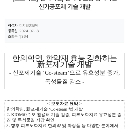
신가공포제 기술 개발
작성자
디지털홍보팀
등록일
2024-07-18
조회수
1,364
한의학연
,
한약재 효능 강화하는
新
포제기술 개발
-
신포제기술
‘Co-steam’
으로 유효성분 증가
,
독성물질 감소
-
<
보도자료 요약
>
한의학연
,
新
포제기술
‘Co-steam’
법 개발
2. KIOM
하수오 활용해 기술 검증
,
피부노화치료 유효성분 증
진 및 독성물질 저감 확인
3.
향후 피부노화치료 한의약 및 화장품 등 다양한 분야에서