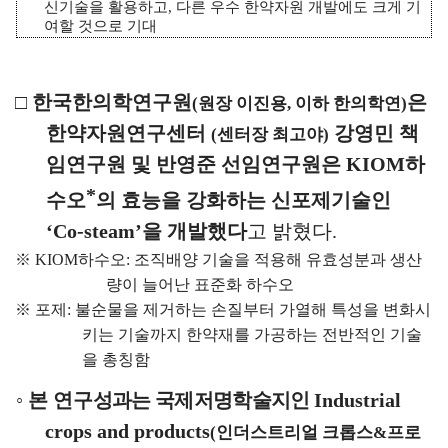
신기술을 활용하고
,
다른 우수 한약자원 개발에도 크게 기
여할 것으로 기대
□
한국한의학연구원
은
(
원장 이진용
,
이하 한의학연
)
한약자원연구센터
강영민 책
(
센터장 최고야
)
임연구원 및 반영준 선임연구원은
KIOM
하
*
수오
의 효능을 강화하는 신포제기술인
‘
Co-steam’
을
개발했다
고 밝혔다
.
※
KIOM
하수오
:
조직배양 기술을 적용해 유효성분과 생산
량이 늘어난 표준화 하수오
※
포제
:
불순물을 제거하는 손질부터 가열해 특성을 변화시
키는 기술까지 한약재를 가공하는 전반적인 기술
을 총칭함
◦
본 연구
성과는 국제저명학술지인
Industrial
crops and products
(
인더스트리얼 크롭스
&
프로