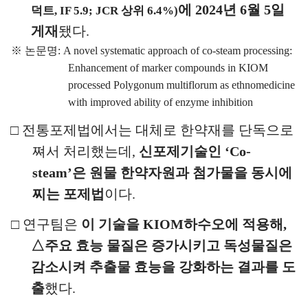
에
2024
년
6
월
5
일
덕트
, IF 5.9; JCR
상위
6.4%)
게재
됐다
.
※
논문명
: A novel systematic approach of co-steam processing:
Enhancement of marker compounds in KIOM
processed Polygonum multiflorum as ethnomedicine
with improved ability of enzyme inhibition
□
전통포제법에서는 대체로 한약재를 단독으로
쪄서 처리했는데
,
신포제기술인
‘
Co-
steam’
은 원물 한약자원과 첨가물을 동시에
찌는 포제법
이다
.
□
연구팀은
이 기술을
KIOM
하수오에 적용해
,
△
주요 효능 물질은 증가시키고 독성물질은
감소시켜 추출물 효능을 강화하는 결과를 도
출
했다
.