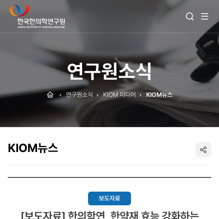
전
검
체
색
메
열
뉴
기
보
기
연구원소식
Home
연구원소식
KIOM 미디어
KIOM뉴스
KIOM뉴스
SNS
공
유
보도자료
[보도자료] 한의학연, 한약재 효능 강화하는