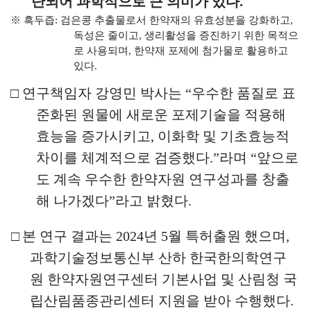
단되어 과학적으로 큰 의미가 있다
.
※
흑두즙
:
검은콩 추출물로서 한약재의 유효성분을 강화하고
,
독성은 줄이고
,
생리활성을 증진하기 위한 목적으
로 사용되며
,
한약재 포제에 첨가물로 활용하고
있다
.
□
연구책임자 강영민 박사는
“
우수한 품질로 표
준화된 원물에 새로운 포제기술을 적용해
효능을 증가시키고
,
이화학 및 기초
효능적
차이를 체계적으로 검증했다
.”
라며
“
앞으로
도 계속 우수한
한약자원 연구성과를 창출
해 나가겠다
”
라고 밝혔다
.
□
본 연구 결과는
2024
년
5
월 특허출원 했으며
,
과학기술정보통신부
산하 한국한의학연구
원 한약자원연구센터 기본사업 및 산림청 국
립산림품종관리센터
지원을 받아 수행했다
.