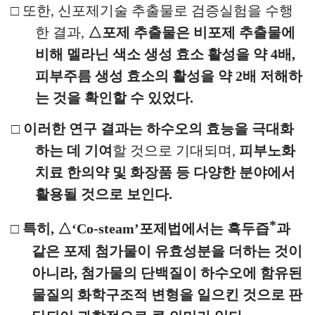
□
또한
,
신포제기술 추출물로 검증실험을 수행
한 결과
,
△
포제 추출물은 비포제 추출물에
비해 멜라닌 색소 생성 효소 활성을 약
4
배
,
피부주름 생성 효소의 활성을 약
2
배 저해하
는 것을 확인할 수 있었다
.
□
이러한 연구 결과는
하수오의 효능을 극대화
하는 데 기여
할 것으로 기대되며
,
피부노화
치료 한의약 및 화장품 등 다양한 분야에서
활용될 것으로 보인다
.
*
□
특히
,
△
‘Co-steam’
포제법에서는 흑두즙
과
같은 포제 첨가물이 유효성분을 더하는 것이
아니라
,
첨가물의 단백질이 하수오에 함유된
물질의 화학구조적 변형을 일으킨 것으로 판