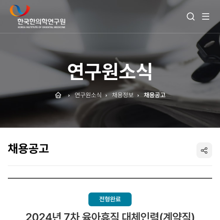
전
검
체
색
메
열
뉴
기
보
기
연구원소식
Home
연구원소식
채용정보
채용공고
채용공고
SNS
공
유
전형완료
2024년 7차 육아휴직 대체인력(계약직)