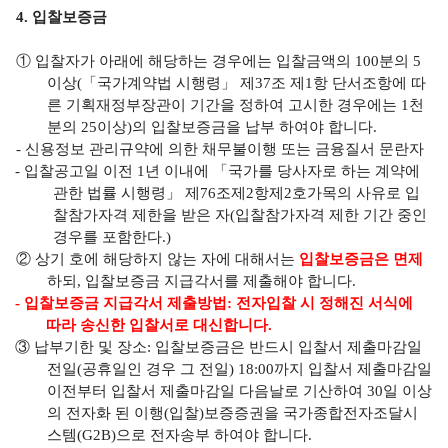
4.
입찰보증금
①
입찰자가 아래에 해당하는 경우에는 입찰금액의
100
분의
5
이상
(
「
국가계약법 시행령
」
제
37
조 제
1
항 단서조항에 따
른 기획재정부장관이 기간을 정하여 고시한 경우에는
1
천
분의
25
이상
)
의 입찰보증금을 납부 하여야 합니다
.
-
신용정보 관리규약에 의한 채무불이행 또는 금융질서 문란자
-
입찰공고일 이전
1
년 이내에
「
국가를 당사자로 하는 계약에
관한 법률 시행령
」
제
76
조제
2
항제
2
호가목의 사유로 입
찰참가자격 제한을 받은 자
(
입찰참가자격 제한 기간 중인
경우를 포함한다
.)
②
상기 호에 해당하지 않는 자에 대해서는
입찰보증금은 면제
하되
,
입찰보증금 지급각서를 제출해야 합니다
.
-
입찰보증금 지급각서 제출방법
:
전자입찰 시 정해진 서식에
따라 송신한 입찰서로 대신합니다
.
③
납부기한 및 장소
:
입찰보증금은 반드시 입찰서 제출마감일
전일
(
공휴일인 경우 그 전일
) 18:00
까지 입찰서 제출마감일
이전부터 입찰서 제출마감일 다음날로 기산하여
30
일 이상
의 전자화 된 이행
(
입찰
)
보증증권을 국가종합전자조달시
스템
(G2B)
으로 전자송부 하여야 합니다
.