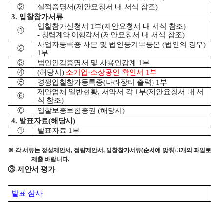
②
실적증명서
(
제안요청서 내 서식 참조
)
3.
입찰참가서류
입찰참가신청서
1
부
(
제안요청서 내 서식 참조
)
①
-
청렴계약 이행각서
(
제안요청서 내 서식 참조
)
사업자등록증 사본 및 법인등기부등본
(
법인의 경우
)
②
1
부
③
법인인감증명서 및 사용인감계
1
부
④
(
해당시
)
소기업
·
소상공인 확인서
1
부
⑤
경쟁입찰참가등록증
(
나라장터 출력
) 1
부
제안업체 일반현황
,
서약서 각
1
부
(
제안요청서 내 서
⑥
식 참조
)
⑥
입찰보증보험증권
(
해당시
)
4.
발표자료
(
해당시
)
①
발표자료
1
부
※
각 서류는 정성제안서
,
정량제안서
,
입찰참가서류
(
순서에 맞춰
) 3
개의 파일로
제출 바랍니다
.
③
제안서 평가
발표 심사