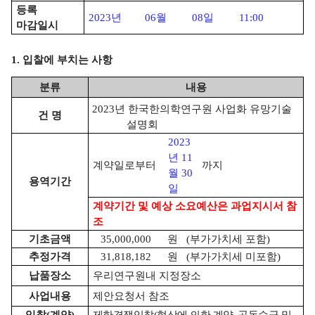
등록
2023
년
06
월
08
일
11:00
마감일시
1.
입찰에 부치는 사항
분류
내용
2023
년 한국한의학연구원 사업화 유망기술
건 명
설명회
2023
년
11
계약일로부터
까지
월
30
용역기간
일
계약기간 및 예상 소요예산은 과업지시서 참
조
기초금액
35,000,000
원
(
부가가치세 포함
)
추정가격
31,818,182
원
(
부가가치세 미포함
)
납품장소
우리연구원내 지정장소
사업내용
제안요청서 참조