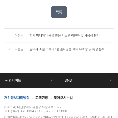
목록
이전글
한의 빅데이터 공유 활용 시스템 이원화 및 사용성 평가
다음글
골대사 조절 소재의 1형 골다공증 제어 유효성 및 특성 분석
콘
텐
츠
하
단
관련사이트
SNS
정
보
개인정보처리방침
고객헌장
찾아오시는길
(34054) 대전광역시 유성구 유성대로 1672
TEL (042) 861-1994
FAX (042) 861-5800
COPYRIGHT© 2022 BY KOREA INSTITUTE OF ORIENTAL MEDICINE. ALL