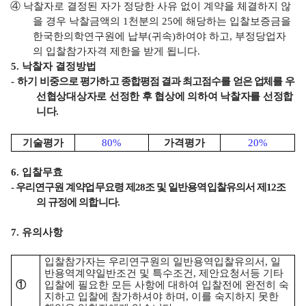
④
낙찰자로 결정된 자가 정당한 사유 없이 계약을 체결하지 않
을 경우 낙찰금액의
1
천분의
25
에 해당하는 입찰보증금을
한국한의학연구원에 납부
(
귀속
)
하여야 하고
,
부정당업자
의 입찰참가자격 제한을 받게 됩니다
.
5.
낙찰자 결정방법
-
하기
비중으로 평가하고 종합평점 결과 최고점수를 얻은
업체를
우
선협상대상자로 선정한 후 협상에 의하여 낙찰자를 선정합
니다
.
기술평가
80%
가격평가
20%
6.
입찰무효
-
우리연구원 계약업무요령 제
28
조 및 일반용역입찰유의서 제
12
조
의 규정에 의합니다
.
7.
유의사항
입찰참가자는 우리연구원의 일반용역입찰유의서
,
일
반용역계약일반조건 및 특수조건
,
제안요청서등 기타
①
입찰에 필요한 모든 사항에 대하여 입찰전에 완전히 숙
지하고 입찰에 참가하셔야 하며
,
이를 숙지하지 못한