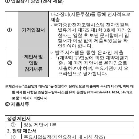
①
입찰참가 방법
(
전자 제출
)
나라장터
(
지문투찰
)
를 통해 전자적으로
제출
-
국가종합전자조달시스템 전자입찰특
①
가격입찰서
별유의서 제
7
조 제
1
항
3
호에 따라 입
찰자는 입찰 후 보낸 문서함에서 입
찰서가 이상 없이 제출되었음을 확
인하여야 합니다
.
e-
발주시스템을 통한 온라인 제출
제안서 및
-
「
(
계약예규
)
협상에 의한 계약체결기
②
입찰
준
」
에 따라 제안서를 온라인으로
제출하여야 하며
,
수요기관에서 오
참가서류
프라인으로 평가합니다
.
※
제안서는
“
조달업체 매뉴얼
”
을 참고하여 온라인으로 제출하여 주시기 바라며
,
이에 대
한 자세한 사항은 조달청
e-
발주시스템 유지
·
운영팀
(070-4056-6414, 6134, 6467)
으
로 문의하시기 바랍니다
.
②
제출서류
정성 제안서
①
정성 제안서
1
부
2.
정량 제안서
①
주요사업실적
(
제안요청서 내 서식 참조
)