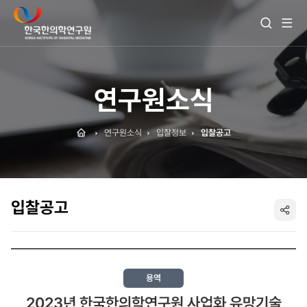
전
검
체
색
메
열
뉴
기
보
기
연구원소식
Home
연구원소식
입찰정보
입찰공고
입찰공고
SNS
공
유
용역
2023년 한국한의학연구원 사업화 유망기술