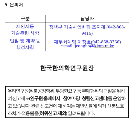
9.
문의처
구분
담당자
제안서등
정책부 기술사업화팀 조지혜
(042-868-
기술관련 사항
9416)
입찰 및 계약 등
재무회계팀 이정호
(042-868-9366)
e-mail:
jeongho
@kiom.re.kr
행정사항
한국한의학연구원장
우리연구원은 불공정행위
,
부당한요구 등 부패행위의 근절을 위하
여 신고제도
(
연구원 홈페이지
–
참여마당
-
청렴신고센터
)
를 운영하
고 있습니다
.
관련 신고건에 대하여는 제반
법률에
의거 신분보호
조치가 적용됨을
(
허위신고 제외
)
알려드립니다
.