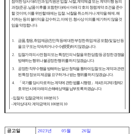
참여한 당사 대리인과 임직원은
입찰
․
낙찰
,
계약체결 또는 계약이행 등의
과정
(
준공
․
납품 이후를 포함한다
)
에서 아래 각 호의 청렴계약 조건을 준수
할 것이며
,
이를 위반할 때에는 입찰
․
낙찰을 취소하거나 계약을 해제
․
해
지하는 등의 불이익을 감수하고
,
이에 민
․
형사상 이의를 제기하지 않을 것
임을 약정합니다
.
1.
금품
,
향응
,
취업제공
(
친인척 등에 대한 부정한 취업 제공 포함
)
및 알선 등
을 요구 또는 약속하거나 수수
(
授受
)
하지 않겠습니다
.
2.
입찰가격의 사전 협의 또는 특정인의 낙찰을 위한 담합 등 공정한 경쟁을
방해하는 행위나 불공정한 행위를 하지 않겠습니다
.
3.
공정한 직무수행을 방해하는 알선
·
청탁을 통하여 입찰 또는 계약과 관련
된 특정 정보의 제공을 요구하거나 받는 행위를 하지 않겠습니다
.
4.
「
국가를 당사자로 하는 계약에 관한 법률 시행령
」
제
4
조의
2
제
1
항제
2
호 위반 시에 아래의 손해배상액을 납부토록 하겠습니다
.
-
입찰자
:
입찰금액의
100
분의
5
-
계약상대자
:
계약금액의
100
분의
10
공고일
2023
년
05
월
26
일