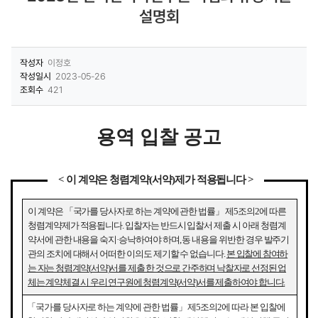
설명회
작성자
이정호
작성일시
2023-05-26
조회수
421
용역 입찰 공고
<
이 계약은 청렴계약
(
서약
)
제가 적용됩니다
>
이 계약은
「
국가를 당사자로 하는 계약에 관한 법률
」
제
5
조의
2
에 따른
청렴계약제가 적용됩니다
.
입찰자는 반드시 입찰서 제출 시 아래 청렴계
약서에 관한 내용을 숙지
·
승낙하여야 하며
,
동 내용을 위반한 경우 발주기
관의 조치에 대해서 어떠한 이의도 제기할 수 없습니다
.
본 입찰에 참여하
는 자는 청렴계약
(
서약
)
서를 제출 한 것으로 간주하며 낙찰자로 선정된 업
체는 계약체결 시 우리 연구원에 청렴계약
(
서약
)
서를 제출하여야 합니다
.
「
국가를 당사자로 하는 계약에 관한 법률
」
제
5
조의
2
에 따라 본 입찰에