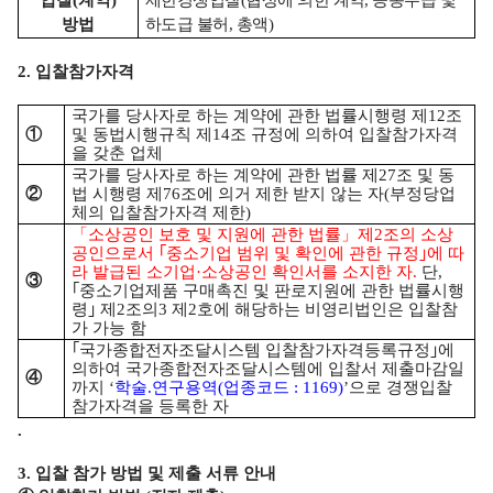
입찰
(
계약
)
제한경쟁입찰
(
협상에 의한 계약
,
공동수급 및
방법
하도급 불허
,
총액
)
2.
입찰참가자격
국가를 당사자로 하는 계약에 관한 법률시행령 제
12
조
①
및 동법시행규칙 제
14
조 규정에 의하여 입찰참가자격
을 갖춘 업체
국가를 당사자로 하는 계약에 관한 법률 제
27
조 및 동
②
법 시행령 제
76
조에 의거 제한 받지 않는 자
(
부정당업
체의 입찰참가자격 제한
)
「
소상공인 보호 및 지원에 관한 법률
」
제
2
조의 소상
공인으로서
｢
중소기업 범위 및 확인에 관한 규정
｣
에 따
라 발급된 소기업
·
소상공인 확인서를 소지한 자
.
단
,
③
｢
중소기업제품 구매촉진 및 판로지원에 관한 법률시행
령
｣
제
2
조의
3
제
2
호에 해당하는 비영리법인은 입찰참
가 가능 함
｢
국가종합전자조달시스템 입찰참가자격등록규정
｣
에
의하여 국가종합전자조달시스템에 입찰서 제출마감일
④
까지
‘
학술
.
연구용역
(
업종코드
: 1169)
’
으로 경쟁입찰
참가자격을 등록한 자
.
3.
입찰 참가 방법 및 제출 서류 안내