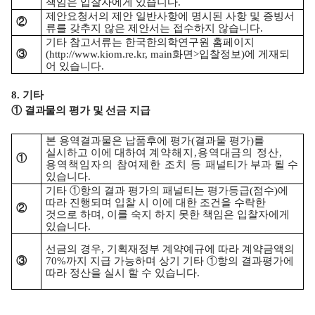
책임은 입찰자에게 있습니다
.
제안요청서의 제안 일반사항에 명시된 사항 및 증빙서
②
류를 갖추지 않은 제안서는 접수하지 않습니다
.
기타 참고서류는 한국한의학연구원 홈페이지
③
(
http://www.kiom.re.kr
, main
화면
>
입찰정보
)
에 게재되
어 있습니다
.
8.
기타
①
결과물의 평가 및 선금 지급
본 용역결과물은 납품후에 평가
(
결과물 평가
)
를
실시하고 이에 대하여
계약해지
,
용역대금의 정산
,
①
용역책임자의 참여제한 조치 등
패널티가 부과 될 수
있습니다
.
기타
①
항의 결과 평가의 패널티는 평가등급
(
점수
)
에
따라 진행되며 입찰 시 이에 대한 조건을 수락한
②
것으로 하며
,
이를 숙지 하지 못한 책임은 입찰자에게
있습니다
.
선금의 경우
,
기획재정부 계약예규에 따라 계약금액의
③
70%
까지 지급 가능하며 상기 기타
①
항의 결과평가에
따라 정산을 실시 할 수 있습니다
.